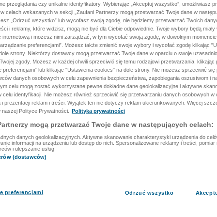
ane przeglądania czy unikalne identyfikatory. Wybierając „Akceptuj wszystko”, umożliwiasz p
 w celach wskazanych w sekcji „Zaufani Partnerzy mogą przetwarzać Twoje dane w następu
rzesz „Odrzuć wszystko” lub wycofasz swoją zgodę, nie będziemy przetwarzać Twoich dan
reści i reklamy, które widzisz, mogą nie być dla Ciebie odpowiednie. Twoje wybory będą miały
ę internetową i możesz nimi zarządzać, w tym wycofać swoją zgodę, w dowolnym momenci
arządzanie preferencjami”. Możesz także zmienić swoje wybory i wycofać zgodę klikając "U
dole strony. Niektórzy dostawcy mogą przetwarzać Twoje dane w oparciu o swoje uzasadnio
wojej zgody. Możesz w każdej chwili sprzeciwić się temu rodzajowi przetwarzania, klikając 
 preferencjami” lub klikając "Ustawienia cookies" na dole strony. Nie możesz sprzeciwić się
wców danych osobowych w celu zapewnienia bezpieczeństwa, zapobiegania oszustwom i na
 tym celu mogą zostać wykorzystane pewne dokładne dane geolokalizacyjne i aktywne skan
 celu identyfikacji. Nie możesz również sprzeciwić się przetwarzaniu danych osobowych w 
 i prezentacji reklam i treści. Wyjątek ten nie dotyczy reklam ukierunkowanych. Więcej szc
 naszej Polityce Prywatności.
Polityka prywatności
Partnerzy mogą przetwarzać Twoje dane w następujących celach:
dnych danych geolokalizacyjnych. Aktywne skanowanie charakterystyki urządzenia do celów 
ie informacji na urządzeniu lub dostęp do nich. Spersonalizowane reklamy i treści, pomiar r
rców i ulepszanie usług.
nerów (dostawców)
e preferencjami
Odrzuć wszystko
Akcept