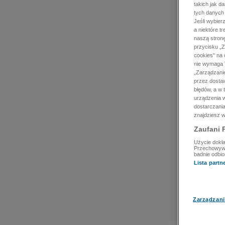
takich jak d
tych danych
Jeśli wybie
a niektóre t
naszą stron
przycisku „Z
cookies" na 
nie wymaga T
„Zarządzanie
przez dosta
błędów, a w
urządzenia w
dostarczania
znajdziesz w
Zaufani 
Użycie dokła
Przechowywan
badnie odbio
Lista part
Zarządzani