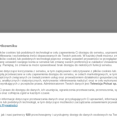
ytkowniku
ów cookies lub podobnych technologii w celu zapewnienia Ci dostępu do serwisu, usprawni
rofilowania i wyświetlania treści dopasowanych do Twoich potrzeb. W każdej chwili możesz z
lików cookies lub podobnych technologii poprzez zmianę ustawień prywatności w przegląda
mianę ustawień swojego konta w serwisie lub zmianę swoich preferencji w zakładce Ustawieni
y. Pamiętaj, że zmiana ta może spowodować brak dostępu do niektórych funkcji serwisu.
e dotyczące korzystania z serwisu, w tym zapisywane i odczytywane z plików cookies lu
będą przetwarzane w celu zapewnienia dostępu do serwisu, w celach marketingowych, w tym 
ętrznych związanych ze świadczeniem usług oraz prowadzeniem działalności gospodarczej
 analitycznych i statystycznych, wykrywania i eliminowania nadużyć oraz w celu wykonyw
wynikających z przepisów prawa. Administratorem Twoich danych jest
Telewizja Polsat sp.
Ci prawo do dostępu do danych, ich usunięcia, ograniczenia przetwarzania, przenoszenia, s
a oraz cofnięcia zgód w każdym czasie.
 informacje dotyczące przetwarzania danych oraz przysługujących Ci uprawnień, informacj
es lub podobnych technologii, w tym dotyczące możliwości zarządzania ustawieniami prywatn
ce Prywatności
.
jak i nasi partnerzy
920
przechowujemy i uzyskujemy dostęp do danych osobowych na Two