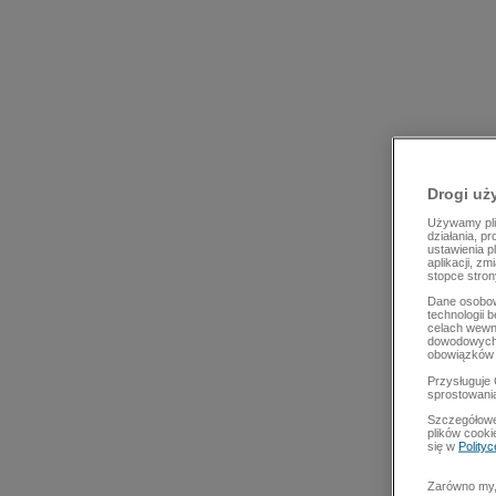
Drogi uż
Używamy plik
działania, p
ustawienia p
aplikacji, z
stopce stron
Dane osobow
technologii 
celach wewn
dowodowych,
obowiązków 
Przysługuje 
sprostowani
Szczegółowe
plików cooki
się w
Polity
Zarówno my, 