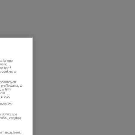
ania jego
mienić
rce bądź
a cookies w
b podobnych
profilowania, w
, w tym
ania
 z o.o.
przeciwu,
e dotyczące
ości, znajdują
im urządzeniu,