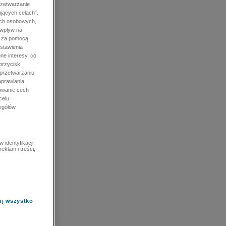
rzetwarzanie
jących celach”.
ych osobowych,
 wpływ na
e za pomocą
stawienia
ne interesy, co
przycisk
 przetwarzaniu
prawiania
owanie cech
celu
zegółów
identyfikacji.
eklam i treści,
uj wszystko