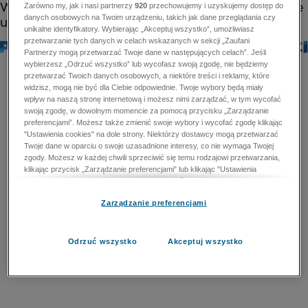
Zarówno my, jak i nasi partnerzy
920
przechowujemy i uzyskujemy dostęp do
danych osobowych na Twoim urządzeniu, takich jak dane przeglądania czy
unikalne identyfikatory. Wybierając „Akceptuj wszystko”, umożliwiasz
przetwarzanie tych danych w celach wskazanych w sekcji „Zaufani
Partnerzy mogą przetwarzać Twoje dane w następujących celach”. Jeśli
wybierzesz „Odrzuć wszystko” lub wycofasz swoją zgodę, nie będziemy
przetwarzać Twoich danych osobowych, a niektóre treści i reklamy, które
widzisz, mogą nie być dla Ciebie odpowiednie. Twoje wybory będą miały
wpływ na naszą stronę internetową i możesz nimi zarządzać, w tym wycofać
swoją zgodę, w dowolnym momencie za pomocą przycisku „Zarządzanie
preferencjami”. Możesz także zmienić swoje wybory i wycofać zgodę klikając
"Ustawienia cookies" na dole strony. Niektórzy dostawcy mogą przetwarzać
Twoje dane w oparciu o swoje uzasadnione interesy, co nie wymaga Twojej
zgody. Możesz w każdej chwili sprzeciwić się temu rodzajowi przetwarzania,
klikając przycisk „Zarządzanie preferencjami” lub klikając "Ustawienia
cookies" na dole strony. Nie możesz sprzeciwić się przetwarzaniu przez
dostawców danych osobowych w celu zapewnienia bezpieczeństwa,
Zarządzanie preferencjami
zapobiegania oszustwom i naprawiania błędów, a w tym celu mogą zostać
wykorzystane pewne dokładne dane geolokalizacyjne i aktywne skanowanie
cech urządzenia w celu identyfikacji. Nie możesz również sprzeciwić się
przetwarzaniu danych osobowych w celu dostarczania i prezentacji reklam i
Odrzuć wszystko
Akceptuj wszystko
treści. Wyjątek ten nie dotyczy reklam ukierunkowanych. Więcej szczegółów
znajdziesz w naszej Polityce Prywatności.
Polityka prywatności
Zaufani Partnerzy mogą przetwarzać Twoje dane w
następujących celach: