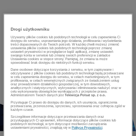
Drogi użytkowniku
Używamy plików cookies lub podobnych technologii w celu zapewnienia Ci
dostępu do serwisu, usprawniania jego działania, profilowania i wyświetlania
treści dopasowanych do Twoich potrzeb. W każdej chwili możesz zmienić
ustawienia plików cookies lub podobnych technologii poprzez zmianę
ustawień prywatności w przeglądarce bądź aplikacji, zmianę ustawień
swojego konta w serwisie lub zmianę swoich preferencji w zakładce
Ustawienia cookies w stopce strony. Pamiętaj, że zmiana ta może
spowodować brak dostępu do niektórych funkcji serwisu.
Dane osobowe dotyczące korzystania z serwisu, w tym zapisywane i
odczytywane z plików cookies lub podobnych technologii będą przetwarzane
w celu zapewnienia dostępu do serwisu, w celach marketingowych, w tym
profilowania, w celach wewnętrznych związanych ze świadczeniem usług
oraz prowadzeniem działalności gospodarczej, w tym dowodowych,
analitycznych i statystycznych, wykrywania i eliminowania nadużyć oraz w
celu wykonywania obowiązków wynikających z przepisów prawa.
Administratorem Twoich danych jest
Telewizja Polsat sp. z o.o.
Przysługuje Ci prawo do dostępu do danych, ich usunięcia, ograniczenia
przetwarzania, przenoszenia, sprzeciwu, sprostowania oraz cofnięcia zgód w
każdym czasie.
Szczegółowe informacje dotyczące przetwarzania danych oraz
przysługujących Ci uprawnień, informacje dotyczące plików cookies lub
podobnych technologii, w tym dotyczące możliwości zarządzania
ustawieniami prywatności, znajdują się w
Polityce Prywatności
.