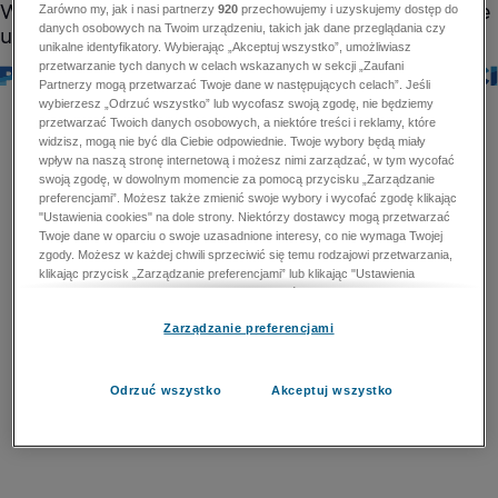
Zarówno my, jak i nasi partnerzy
920
przechowujemy i uzyskujemy dostęp do
danych osobowych na Twoim urządzeniu, takich jak dane przeglądania czy
unikalne identyfikatory. Wybierając „Akceptuj wszystko”, umożliwiasz
przetwarzanie tych danych w celach wskazanych w sekcji „Zaufani
Partnerzy mogą przetwarzać Twoje dane w następujących celach”. Jeśli
wybierzesz „Odrzuć wszystko” lub wycofasz swoją zgodę, nie będziemy
przetwarzać Twoich danych osobowych, a niektóre treści i reklamy, które
widzisz, mogą nie być dla Ciebie odpowiednie. Twoje wybory będą miały
wpływ na naszą stronę internetową i możesz nimi zarządzać, w tym wycofać
swoją zgodę, w dowolnym momencie za pomocą przycisku „Zarządzanie
preferencjami”. Możesz także zmienić swoje wybory i wycofać zgodę klikając
"Ustawienia cookies" na dole strony. Niektórzy dostawcy mogą przetwarzać
Twoje dane w oparciu o swoje uzasadnione interesy, co nie wymaga Twojej
zgody. Możesz w każdej chwili sprzeciwić się temu rodzajowi przetwarzania,
klikając przycisk „Zarządzanie preferencjami” lub klikając "Ustawienia
cookies" na dole strony. Nie możesz sprzeciwić się przetwarzaniu przez
dostawców danych osobowych w celu zapewnienia bezpieczeństwa,
Zarządzanie preferencjami
zapobiegania oszustwom i naprawiania błędów, a w tym celu mogą zostać
wykorzystane pewne dokładne dane geolokalizacyjne i aktywne skanowanie
cech urządzenia w celu identyfikacji. Nie możesz również sprzeciwić się
przetwarzaniu danych osobowych w celu dostarczania i prezentacji reklam i
Odrzuć wszystko
Akceptuj wszystko
treści. Wyjątek ten nie dotyczy reklam ukierunkowanych. Więcej szczegółów
znajdziesz w naszej Polityce Prywatności.
Polityka prywatności
Zaufani Partnerzy mogą przetwarzać Twoje dane w
następujących celach: