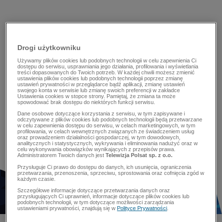
Drogi użytkowniku
Używamy plików cookies lub podobnych technologii w celu zapewnienia Ci
dostępu do serwisu, usprawniania jego działania, profilowania i wyświetlania
treści dopasowanych do Twoich potrzeb. W każdej chwili możesz zmienić
ustawienia plików cookies lub podobnych technologii poprzez zmianę
ustawień prywatności w przeglądarce bądź aplikacji, zmianę ustawień
swojego konta w serwisie lub zmianę swoich preferencji w zakładce
Ustawienia cookies w stopce strony. Pamiętaj, że zmiana ta może
spowodować brak dostępu do niektórych funkcji serwisu.
Dane osobowe dotyczące korzystania z serwisu, w tym zapisywane i
odczytywane z plików cookies lub podobnych technologii będą przetwarzane
w celu zapewnienia dostępu do serwisu, w celach marketingowych, w tym
profilowania, w celach wewnętrznych związanych ze świadczeniem usług
oraz prowadzeniem działalności gospodarczej, w tym dowodowych,
analitycznych i statystycznych, wykrywania i eliminowania nadużyć oraz w
celu wykonywania obowiązków wynikających z przepisów prawa.
Administratorem Twoich danych jest
Telewizja Polsat sp. z o.o.
Przysługuje Ci prawo do dostępu do danych, ich usunięcia, ograniczenia
przetwarzania, przenoszenia, sprzeciwu, sprostowania oraz cofnięcia zgód w
każdym czasie.
Szczegółowe informacje dotyczące przetwarzania danych oraz
przysługujących Ci uprawnień, informacje dotyczące plików cookies lub
podobnych technologii, w tym dotyczące możliwości zarządzania
ustawieniami prywatności, znajdują się w
Polityce Prywatności
.