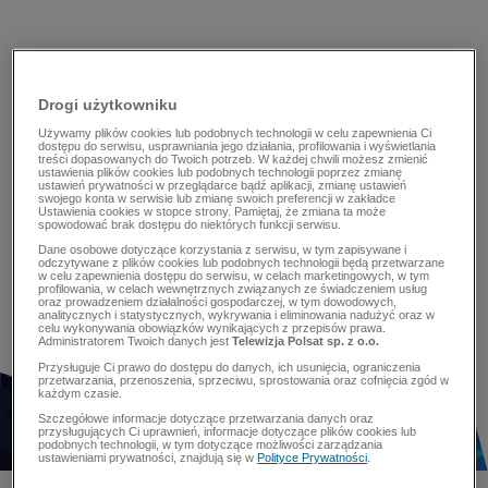
Drogi użytkowniku
Używamy plików cookies lub podobnych technologii w celu zapewnienia Ci
dostępu do serwisu, usprawniania jego działania, profilowania i wyświetlania
treści dopasowanych do Twoich potrzeb. W każdej chwili możesz zmienić
ustawienia plików cookies lub podobnych technologii poprzez zmianę
ustawień prywatności w przeglądarce bądź aplikacji, zmianę ustawień
swojego konta w serwisie lub zmianę swoich preferencji w zakładce
Ustawienia cookies w stopce strony. Pamiętaj, że zmiana ta może
spowodować brak dostępu do niektórych funkcji serwisu.
Dane osobowe dotyczące korzystania z serwisu, w tym zapisywane i
odczytywane z plików cookies lub podobnych technologii będą przetwarzane
w celu zapewnienia dostępu do serwisu, w celach marketingowych, w tym
profilowania, w celach wewnętrznych związanych ze świadczeniem usług
oraz prowadzeniem działalności gospodarczej, w tym dowodowych,
analitycznych i statystycznych, wykrywania i eliminowania nadużyć oraz w
celu wykonywania obowiązków wynikających z przepisów prawa.
Administratorem Twoich danych jest
Telewizja Polsat sp. z o.o.
Przysługuje Ci prawo do dostępu do danych, ich usunięcia, ograniczenia
przetwarzania, przenoszenia, sprzeciwu, sprostowania oraz cofnięcia zgód w
każdym czasie.
Szczegółowe informacje dotyczące przetwarzania danych oraz
przysługujących Ci uprawnień, informacje dotyczące plików cookies lub
podobnych technologii, w tym dotyczące możliwości zarządzania
ustawieniami prywatności, znajdują się w
Polityce Prywatności
.