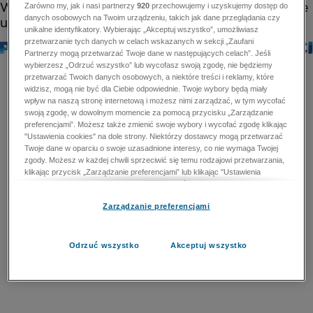
Zarówno my, jak i nasi partnerzy
920
przechowujemy i uzyskujemy dostęp do
danych osobowych na Twoim urządzeniu, takich jak dane przeglądania czy
unikalne identyfikatory. Wybierając „Akceptuj wszystko”, umożliwiasz
przetwarzanie tych danych w celach wskazanych w sekcji „Zaufani
Partnerzy mogą przetwarzać Twoje dane w następujących celach”. Jeśli
wybierzesz „Odrzuć wszystko” lub wycofasz swoją zgodę, nie będziemy
przetwarzać Twoich danych osobowych, a niektóre treści i reklamy, które
widzisz, mogą nie być dla Ciebie odpowiednie. Twoje wybory będą miały
wpływ na naszą stronę internetową i możesz nimi zarządzać, w tym wycofać
swoją zgodę, w dowolnym momencie za pomocą przycisku „Zarządzanie
preferencjami”. Możesz także zmienić swoje wybory i wycofać zgodę klikając
"Ustawienia cookies" na dole strony. Niektórzy dostawcy mogą przetwarzać
Twoje dane w oparciu o swoje uzasadnione interesy, co nie wymaga Twojej
zgody. Możesz w każdej chwili sprzeciwić się temu rodzajowi przetwarzania,
klikając przycisk „Zarządzanie preferencjami” lub klikając "Ustawienia
cookies" na dole strony. Nie możesz sprzeciwić się przetwarzaniu przez
dostawców danych osobowych w celu zapewnienia bezpieczeństwa,
Zarządzanie preferencjami
zapobiegania oszustwom i naprawiania błędów, a w tym celu mogą zostać
wykorzystane pewne dokładne dane geolokalizacyjne i aktywne skanowanie
cech urządzenia w celu identyfikacji. Nie możesz również sprzeciwić się
przetwarzaniu danych osobowych w celu dostarczania i prezentacji reklam i
Odrzuć wszystko
Akceptuj wszystko
treści. Wyjątek ten nie dotyczy reklam ukierunkowanych. Więcej szczegółów
znajdziesz w naszej Polityce Prywatności.
Polityka prywatności
Zaufani Partnerzy mogą przetwarzać Twoje dane w
następujących celach: