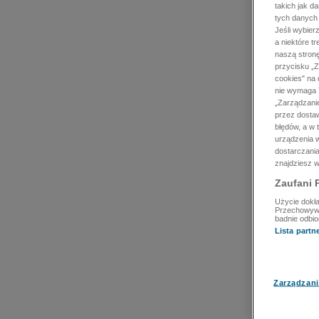
takich jak d
tych danych
Jeśli wybie
a niektóre t
naszą stron
przycisku „Z
cookies" na 
nie wymaga T
„Zarządzanie
przez dosta
błędów, a w
urządzenia w
dostarczania
znajdziesz w
Zaufani 
Użycie dokła
Przechowywan
badnie odbio
Lista part
Zarządzani