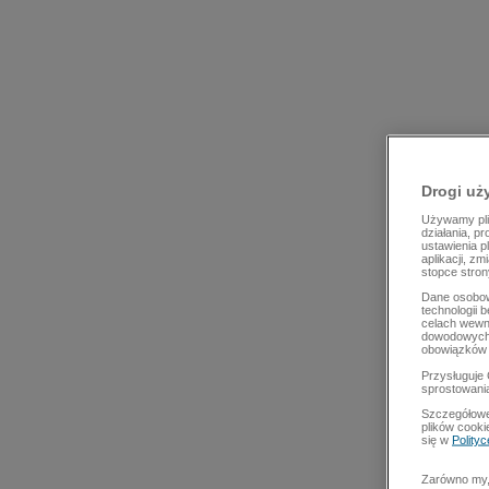
Drogi uż
Używamy plik
działania, p
ustawienia p
aplikacji, z
stopce stron
Dane osobow
technologii 
celach wewn
dowodowych,
obowiązków 
Przysługuje 
sprostowani
Szczegółowe
plików cooki
się w
Polity
Zarówno my, 