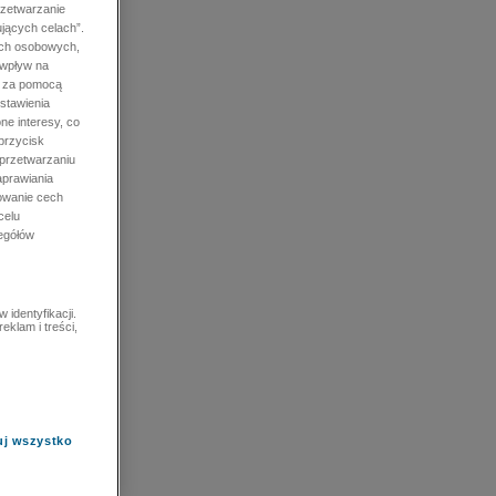
rzetwarzanie
jących celach”.
ych osobowych,
 wpływ na
e za pomocą
stawienia
ne interesy, co
przycisk
 przetwarzaniu
prawiania
owanie cech
celu
zegółów
identyfikacji.
eklam i treści,
uj wszystko