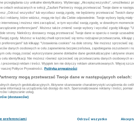
ane przeglądania czy unikalne identyfikatory. Wybierając „Akceptuj wszystko”, umożliwiasz p
 w celach wskazanych w sekcji „Zaufani Partnerzy mogą przetwarzać Twoje dane w następu
rzesz „Odrzuć wszystko” lub wycofasz swoją zgodę, nie będziemy przetwarzać Twoich dan
reści i reklamy, które widzisz, mogą nie być dla Ciebie odpowiednie. Twoje wybory będą miały
ę internetową i możesz nimi zarządzać, w tym wycofać swoją zgodę, w dowolnym momenci
arządzanie preferencjami”. Możesz także zmienić swoje wybory i wycofać zgodę klikając "U
dole strony. Niektórzy dostawcy mogą przetwarzać Twoje dane w oparciu o swoje uzasadnio
wojej zgody. Możesz w każdej chwili sprzeciwić się temu rodzajowi przetwarzania, klikając 
 preferencjami” lub klikając "Ustawienia cookies" na dole strony. Nie możesz sprzeciwić się
wców danych osobowych w celu zapewnienia bezpieczeństwa, zapobiegania oszustwom i na
 tym celu mogą zostać wykorzystane pewne dokładne dane geolokalizacyjne i aktywne skan
 celu identyfikacji. Nie możesz również sprzeciwić się przetwarzaniu danych osobowych w 
 i prezentacji reklam i treści. Wyjątek ten nie dotyczy reklam ukierunkowanych. Więcej szc
 naszej Polityce Prywatności.
Polityka prywatności
Partnerzy mogą przetwarzać Twoje dane w następujących celach:
dnych danych geolokalizacyjnych. Aktywne skanowanie charakterystyki urządzenia do celów 
ie informacji na urządzeniu lub dostęp do nich. Spersonalizowane reklamy i treści, pomiar r
rców i ulepszanie usług.
nerów (dostawców)
e preferencjami
Odrzuć wszystko
Akcept