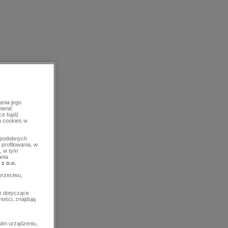
ania jego
mienić
rce bądź
a cookies w
b podobnych
profilowania, w
, w tym
ania
 z o.o.
przeciwu,
e dotyczące
ości, znajdują
im urządzeniu,