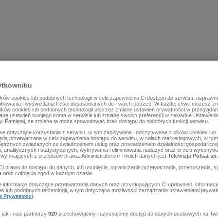
ytkowniku
ów cookies lub podobnych technologii w celu zapewnienia Ci dostępu do serwisu, usprawni
rofilowania i wyświetlania treści dopasowanych do Twoich potrzeb. W każdej chwili możesz z
lików cookies lub podobnych technologii poprzez zmianę ustawień prywatności w przegląda
mianę ustawień swojego konta w serwisie lub zmianę swoich preferencji w zakładce Ustawieni
y. Pamiętaj, że zmiana ta może spowodować brak dostępu do niektórych funkcji serwisu.
e dotyczące korzystania z serwisu, w tym zapisywane i odczytywane z plików cookies lu
będą przetwarzane w celu zapewnienia dostępu do serwisu, w celach marketingowych, w tym 
ętrznych związanych ze świadczeniem usług oraz prowadzeniem działalności gospodarczej
 analitycznych i statystycznych, wykrywania i eliminowania nadużyć oraz w celu wykonyw
wynikających z przepisów prawa. Administratorem Twoich danych jest
Telewizja Polsat sp.
Ci prawo do dostępu do danych, ich usunięcia, ograniczenia przetwarzania, przenoszenia, s
a oraz cofnięcia zgód w każdym czasie.
 informacje dotyczące przetwarzania danych oraz przysługujących Ci uprawnień, informacj
es lub podobnych technologii, w tym dotyczące możliwości zarządzania ustawieniami prywatn
ce Prywatności
.
jak i nasi partnerzy
920
przechowujemy i uzyskujemy dostęp do danych osobowych na Two