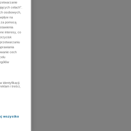
rzetwarzanie
jących celach”.
ych osobowych,
 wpływ na
e za pomocą
stawienia
ne interesy, co
przycisk
 przetwarzaniu
prawiania
owanie cech
celu
zegółów
identyfikacji.
eklam i treści,
uj wszystko