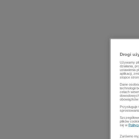
Drogi uż
Używamy plik
działania, p
ustawienia p
aplikacji, z
stopce stron
Dane osobow
technologii 
celach wewn
dowodowych,
obowiązków 
Przysługuje 
sprostowani
Szczegółowe
plików cooki
się w
Polity
Zarówno my, 