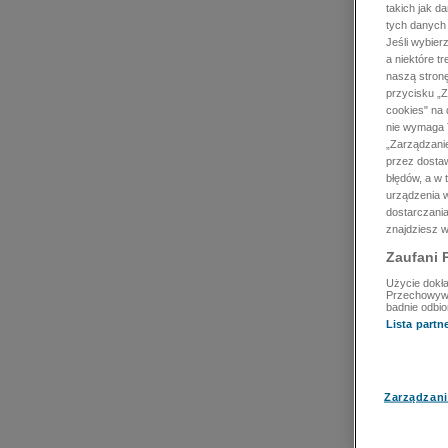
takich jak d
tych danych
Jeśli wybie
a niektóre t
naszą stron
przycisku „Z
cookies" na 
nie wymaga T
„Zarządzanie
przez dosta
błędów, a w
urządzenia w
dostarczania
znajdziesz w
Zaufani 
Użycie dokła
Przechowywan
badnie odbio
Lista part
Zarządzani