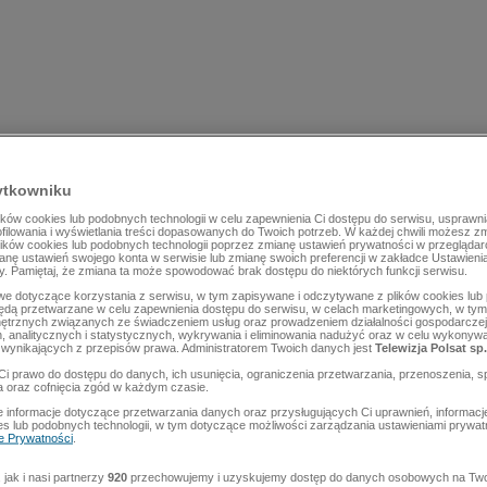
ytkowniku
ów cookies lub podobnych technologii w celu zapewnienia Ci dostępu do serwisu, usprawni
rofilowania i wyświetlania treści dopasowanych do Twoich potrzeb. W każdej chwili możesz z
lików cookies lub podobnych technologii poprzez zmianę ustawień prywatności w przegląda
mianę ustawień swojego konta w serwisie lub zmianę swoich preferencji w zakładce Ustawieni
y. Pamiętaj, że zmiana ta może spowodować brak dostępu do niektórych funkcji serwisu.
e dotyczące korzystania z serwisu, w tym zapisywane i odczytywane z plików cookies lu
będą przetwarzane w celu zapewnienia dostępu do serwisu, w celach marketingowych, w tym 
ętrznych związanych ze świadczeniem usług oraz prowadzeniem działalności gospodarczej
 analitycznych i statystycznych, wykrywania i eliminowania nadużyć oraz w celu wykonyw
wynikających z przepisów prawa. Administratorem Twoich danych jest
Telewizja Polsat sp.
Ci prawo do dostępu do danych, ich usunięcia, ograniczenia przetwarzania, przenoszenia, s
a oraz cofnięcia zgód w każdym czasie.
 informacje dotyczące przetwarzania danych oraz przysługujących Ci uprawnień, informacj
es lub podobnych technologii, w tym dotyczące możliwości zarządzania ustawieniami prywatn
ce Prywatności
.
jak i nasi partnerzy
920
przechowujemy i uzyskujemy dostęp do danych osobowych na Two