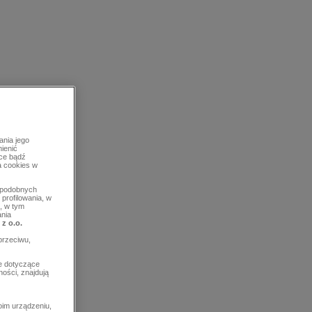
ania jego
mienić
rce bądź
a cookies w
b podobnych
profilowania, w
, w tym
ania
 z o.o.
przeciwu,
e dotyczące
ości, znajdują
im urządzeniu,