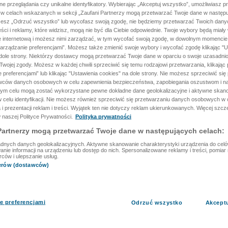
ane przeglądania czy unikalne identyfikatory. Wybierając „Akceptuj wszystko”, umożliwiasz p
 w celach wskazanych w sekcji „Zaufani Partnerzy mogą przetwarzać Twoje dane w następu
rzesz „Odrzuć wszystko” lub wycofasz swoją zgodę, nie będziemy przetwarzać Twoich dan
reści i reklamy, które widzisz, mogą nie być dla Ciebie odpowiednie. Twoje wybory będą miały
ę internetową i możesz nimi zarządzać, w tym wycofać swoją zgodę, w dowolnym momenci
arządzanie preferencjami”. Możesz także zmienić swoje wybory i wycofać zgodę klikając "U
dole strony. Niektórzy dostawcy mogą przetwarzać Twoje dane w oparciu o swoje uzasadnio
wojej zgody. Możesz w każdej chwili sprzeciwić się temu rodzajowi przetwarzania, klikając 
 preferencjami” lub klikając "Ustawienia cookies" na dole strony. Nie możesz sprzeciwić się
wców danych osobowych w celu zapewnienia bezpieczeństwa, zapobiegania oszustwom i na
 tym celu mogą zostać wykorzystane pewne dokładne dane geolokalizacyjne i aktywne skan
 celu identyfikacji. Nie możesz również sprzeciwić się przetwarzaniu danych osobowych w 
 i prezentacji reklam i treści. Wyjątek ten nie dotyczy reklam ukierunkowanych. Więcej szc
 naszej Polityce Prywatności.
Polityka prywatności
Partnerzy mogą przetwarzać Twoje dane w następujących celach:
dnych danych geolokalizacyjnych. Aktywne skanowanie charakterystyki urządzenia do celów 
ie informacji na urządzeniu lub dostęp do nich. Spersonalizowane reklamy i treści, pomiar r
rców i ulepszanie usług.
nerów (dostawców)
e preferencjami
Odrzuć wszystko
Akcept