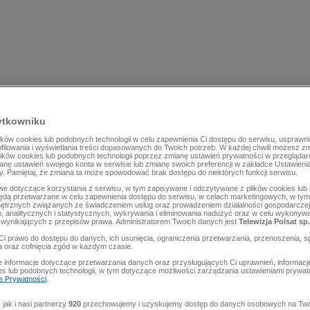
ytkowniku
ów cookies lub podobnych technologii w celu zapewnienia Ci dostępu do serwisu, usprawni
rofilowania i wyświetlania treści dopasowanych do Twoich potrzeb. W każdej chwili możesz z
lików cookies lub podobnych technologii poprzez zmianę ustawień prywatności w przegląda
mianę ustawień swojego konta w serwisie lub zmianę swoich preferencji w zakładce Ustawieni
y. Pamiętaj, że zmiana ta może spowodować brak dostępu do niektórych funkcji serwisu.
e dotyczące korzystania z serwisu, w tym zapisywane i odczytywane z plików cookies lu
będą przetwarzane w celu zapewnienia dostępu do serwisu, w celach marketingowych, w tym 
ętrznych związanych ze świadczeniem usług oraz prowadzeniem działalności gospodarczej
 analitycznych i statystycznych, wykrywania i eliminowania nadużyć oraz w celu wykonyw
wynikających z przepisów prawa. Administratorem Twoich danych jest
Telewizja Polsat sp.
Ci prawo do dostępu do danych, ich usunięcia, ograniczenia przetwarzania, przenoszenia, s
a oraz cofnięcia zgód w każdym czasie.
 informacje dotyczące przetwarzania danych oraz przysługujących Ci uprawnień, informacj
es lub podobnych technologii, w tym dotyczące możliwości zarządzania ustawieniami prywatn
ce Prywatności
.
jak i nasi partnerzy
920
przechowujemy i uzyskujemy dostęp do danych osobowych na Two