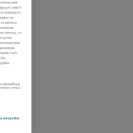
rzetwarzanie
jących celach”.
ych osobowych,
 wpływ na
e za pomocą
stawienia
ne interesy, co
przycisk
 przetwarzaniu
prawiania
owanie cech
celu
zegółów
identyfikacji.
eklam i treści,
uj wszystko