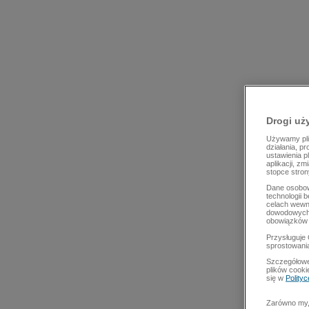
Drogi uż
Używamy plik
działania, p
ustawienia p
aplikacji, z
stopce stron
Dane osobow
technologii 
celach wewn
dowodowych,
obowiązków 
Przysługuje 
sprostowani
Szczegółowe
plików cooki
się w
Polity
Zarówno my, 