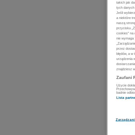
takich jak d
tych danych
Jeśli wybie
a niektóre t
naszą stron
przycisku „Z
cookies" na 
nie wymaga T
„Zarządzanie
przez dosta
błędów, a w
urządzenia w
dostarczania
znajdziesz w
Zaufani 
Użycie dokła
Przechowywan
badnie odbio
Lista part
Zarządzani