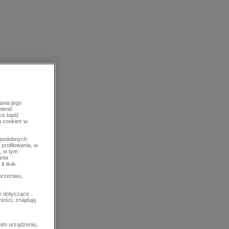
ania jego
mienić
rce bądź
a cookies w
b podobnych
profilowania, w
, w tym
ania
 z o.o.
przeciwu,
e dotyczące
ości, znajdują
im urządzeniu,