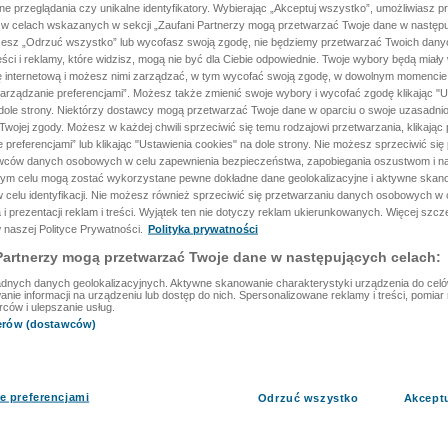
ane przeglądania czy unikalne identyfikatory. Wybierając „Akceptuj wszystko”, umożliwiasz p
 w celach wskazanych w sekcji „Zaufani Partnerzy mogą przetwarzać Twoje dane w następu
rzesz „Odrzuć wszystko” lub wycofasz swoją zgodę, nie będziemy przetwarzać Twoich dan
reści i reklamy, które widzisz, mogą nie być dla Ciebie odpowiednie. Twoje wybory będą miały
ę internetową i możesz nimi zarządzać, w tym wycofać swoją zgodę, w dowolnym momenci
arządzanie preferencjami”. Możesz także zmienić swoje wybory i wycofać zgodę klikając "U
dole strony. Niektórzy dostawcy mogą przetwarzać Twoje dane w oparciu o swoje uzasadnio
wojej zgody. Możesz w każdej chwili sprzeciwić się temu rodzajowi przetwarzania, klikając 
 preferencjami” lub klikając "Ustawienia cookies" na dole strony. Nie możesz sprzeciwić się
wców danych osobowych w celu zapewnienia bezpieczeństwa, zapobiegania oszustwom i na
 tym celu mogą zostać wykorzystane pewne dokładne dane geolokalizacyjne i aktywne skan
 celu identyfikacji. Nie możesz również sprzeciwić się przetwarzaniu danych osobowych w 
 i prezentacji reklam i treści. Wyjątek ten nie dotyczy reklam ukierunkowanych. Więcej szc
 naszej Polityce Prywatności.
Polityka prywatności
Partnerzy mogą przetwarzać Twoje dane w następujących celach:
dnych danych geolokalizacyjnych. Aktywne skanowanie charakterystyki urządzenia do celów 
ie informacji na urządzeniu lub dostęp do nich. Spersonalizowane reklamy i treści, pomiar r
rców i ulepszanie usług.
nerów (dostawców)
e preferencjami
Odrzuć wszystko
Akcept