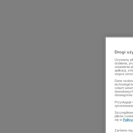
Drogi uż
Używamy plik
działania, p
ustawienia p
aplikacji, z
stopce stron
Dane osobow
technologii 
celach wewn
dowodowych,
obowiązków 
Przysługuje 
sprostowani
Szczegółowe
plików cooki
się w
Polity
Zarówno my, 