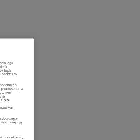
ania jego
mienić
rce bądź
a cookies w
b podobnych
profilowania, w
, w tym
ania
 z o.o.
przeciwu,
e dotyczące
ości, znajdują
im urządzeniu,