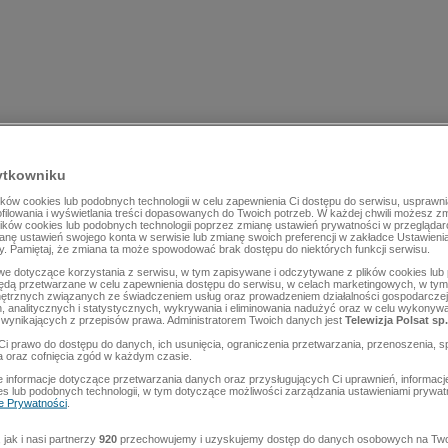
ytkowniku
ów cookies lub podobnych technologii w celu zapewnienia Ci dostępu do serwisu, usprawni
rofilowania i wyświetlania treści dopasowanych do Twoich potrzeb. W każdej chwili możesz z
lików cookies lub podobnych technologii poprzez zmianę ustawień prywatności w przegląda
mianę ustawień swojego konta w serwisie lub zmianę swoich preferencji w zakładce Ustawieni
y. Pamiętaj, że zmiana ta może spowodować brak dostępu do niektórych funkcji serwisu.
e dotyczące korzystania z serwisu, w tym zapisywane i odczytywane z plików cookies lu
będą przetwarzane w celu zapewnienia dostępu do serwisu, w celach marketingowych, w tym 
ętrznych związanych ze świadczeniem usług oraz prowadzeniem działalności gospodarczej
 analitycznych i statystycznych, wykrywania i eliminowania nadużyć oraz w celu wykonyw
wynikających z przepisów prawa. Administratorem Twoich danych jest
Telewizja Polsat sp.
Ci prawo do dostępu do danych, ich usunięcia, ograniczenia przetwarzania, przenoszenia, s
a oraz cofnięcia zgód w każdym czasie.
 informacje dotyczące przetwarzania danych oraz przysługujących Ci uprawnień, informacj
es lub podobnych technologii, w tym dotyczące możliwości zarządzania ustawieniami prywatn
ce Prywatności
.
jak i nasi partnerzy
920
przechowujemy i uzyskujemy dostęp do danych osobowych na Two