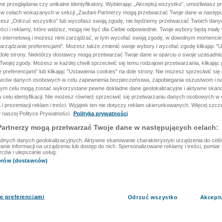
ane przeglądania czy unikalne identyfikatory. Wybierając „Akceptuj wszystko”, umożliwiasz p
 w celach wskazanych w sekcji „Zaufani Partnerzy mogą przetwarzać Twoje dane w następu
rzesz „Odrzuć wszystko” lub wycofasz swoją zgodę, nie będziemy przetwarzać Twoich dan
reści i reklamy, które widzisz, mogą nie być dla Ciebie odpowiednie. Twoje wybory będą miały
ę internetową i możesz nimi zarządzać, w tym wycofać swoją zgodę, w dowolnym momenci
arządzanie preferencjami”. Możesz także zmienić swoje wybory i wycofać zgodę klikając "U
dole strony. Niektórzy dostawcy mogą przetwarzać Twoje dane w oparciu o swoje uzasadnio
wojej zgody. Możesz w każdej chwili sprzeciwić się temu rodzajowi przetwarzania, klikając 
 preferencjami” lub klikając "Ustawienia cookies" na dole strony. Nie możesz sprzeciwić się
wców danych osobowych w celu zapewnienia bezpieczeństwa, zapobiegania oszustwom i na
 tym celu mogą zostać wykorzystane pewne dokładne dane geolokalizacyjne i aktywne skan
 celu identyfikacji. Nie możesz również sprzeciwić się przetwarzaniu danych osobowych w 
 i prezentacji reklam i treści. Wyjątek ten nie dotyczy reklam ukierunkowanych. Więcej szc
 naszej Polityce Prywatności.
Polityka prywatności
Partnerzy mogą przetwarzać Twoje dane w następujących celach:
dnych danych geolokalizacyjnych. Aktywne skanowanie charakterystyki urządzenia do celów 
ie informacji na urządzeniu lub dostęp do nich. Spersonalizowane reklamy i treści, pomiar r
rców i ulepszanie usług.
nerów (dostawców)
e preferencjami
Odrzuć wszystko
Akcept