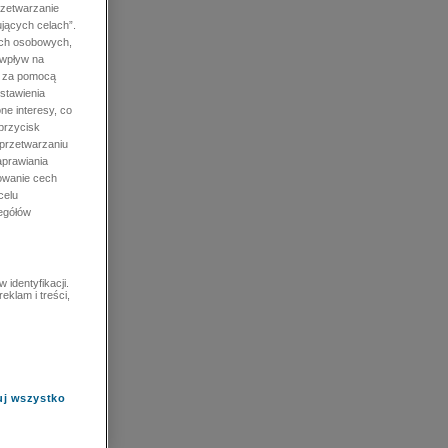
rzetwarzanie
jących celach”.
ych osobowych,
 wpływ na
e za pomocą
stawienia
ne interesy, co
przycisk
 przetwarzaniu
prawiania
owanie cech
celu
zegółów
identyfikacji.
eklam i treści,
uj wszystko