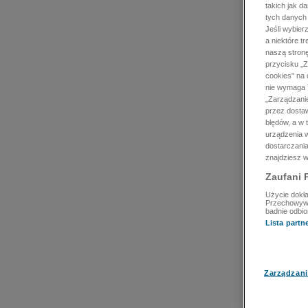
takich jak d
tych danych
Jeśli wybie
a niektóre t
naszą stron
przycisku „Z
cookies" na 
nie wymaga T
„Zarządzanie
przez dosta
błędów, a w
urządzenia w
dostarczania
znajdziesz w
Zaufani 
Użycie dokła
Przechowywan
badnie odbio
Lista part
Zarządzani