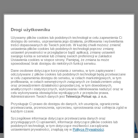
Drogi użytkowniku
Używamy plików cookies lub podobnych technologii w celu zapewnienia Ci
dostępu do serwisu, usprawniania jego działania, profilowania i wyświetlania
treści dopasowanych do Twoich potrzeb. W każdej chwili możesz zmienić
ustawienia plików cookies lub podobnych technologii poprzez zmianę
ustawień prywatności w przeglądarce bądź aplikacji, zmianę ustawień
swojego konta w serwisie lub zmianę swoich preferencji w zakładce
Ustawienia cookies w stopce strony. Pamiętaj, że zmiana ta może
spowodować brak dostępu do niektórych funkcji serwisu.
Dane osobowe dotyczące korzystania z serwisu, w tym zapisywane i
odczytywane z plików cookies lub podobnych technologii będą przetwarzane
w celu zapewnienia dostępu do serwisu, w celach marketingowych, w tym
profilowania, w celach wewnętrznych związanych ze świadczeniem usług
oraz prowadzeniem działalności gospodarczej, w tym dowodowych,
analitycznych i statystycznych, wykrywania i eliminowania nadużyć oraz w
celu wykonywania obowiązków wynikających z przepisów prawa.
Administratorem Twoich danych jest
Telewizja Polsat sp. z o.o.
Przysługuje Ci prawo do dostępu do danych, ich usunięcia, ograniczenia
przetwarzania, przenoszenia, sprzeciwu, sprostowania oraz cofnięcia zgód w
każdym czasie.
Szczegółowe informacje dotyczące przetwarzania danych oraz
przysługujących Ci uprawnień, informacje dotyczące plików cookies lub
podobnych technologii, w tym dotyczące możliwości zarządzania
ustawieniami prywatności, znajdują się w
Polityce Prywatności
.