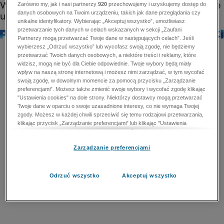
Zarówno my, jak i nasi partnerzy
920
przechowujemy i uzyskujemy dostęp do
danych osobowych na Twoim urządzeniu, takich jak dane przeglądania czy
unikalne identyfikatory. Wybierając „Akceptuj wszystko”, umożliwiasz
przetwarzanie tych danych w celach wskazanych w sekcji „Zaufani
Partnerzy mogą przetwarzać Twoje dane w następujących celach”. Jeśli
wybierzesz „Odrzuć wszystko” lub wycofasz swoją zgodę, nie będziemy
przetwarzać Twoich danych osobowych, a niektóre treści i reklamy, które
widzisz, mogą nie być dla Ciebie odpowiednie. Twoje wybory będą miały
wpływ na naszą stronę internetową i możesz nimi zarządzać, w tym wycofać
swoją zgodę, w dowolnym momencie za pomocą przycisku „Zarządzanie
preferencjami”. Możesz także zmienić swoje wybory i wycofać zgodę klikając
"Ustawienia cookies" na dole strony. Niektórzy dostawcy mogą przetwarzać
Twoje dane w oparciu o swoje uzasadnione interesy, co nie wymaga Twojej
zgody. Możesz w każdej chwili sprzeciwić się temu rodzajowi przetwarzania,
klikając przycisk „Zarządzanie preferencjami” lub klikając "Ustawienia
cookies" na dole strony. Nie możesz sprzeciwić się przetwarzaniu przez
dostawców danych osobowych w celu zapewnienia bezpieczeństwa,
Zarządzanie preferencjami
zapobiegania oszustwom i naprawiania błędów, a w tym celu mogą zostać
wykorzystane pewne dokładne dane geolokalizacyjne i aktywne skanowanie
cech urządzenia w celu identyfikacji. Nie możesz również sprzeciwić się
przetwarzaniu danych osobowych w celu dostarczania i prezentacji reklam i
Odrzuć wszystko
Akceptuj wszystko
treści. Wyjątek ten nie dotyczy reklam ukierunkowanych. Więcej szczegółów
znajdziesz w naszej Polityce Prywatności.
Polityka prywatności
Zaufani Partnerzy mogą przetwarzać Twoje dane w
następujących celach: