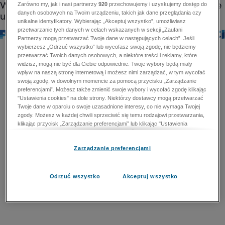
Zarówno my, jak i nasi partnerzy
920
przechowujemy i uzyskujemy dostęp do
danych osobowych na Twoim urządzeniu, takich jak dane przeglądania czy
unikalne identyfikatory. Wybierając „Akceptuj wszystko”, umożliwiasz
przetwarzanie tych danych w celach wskazanych w sekcji „Zaufani
Partnerzy mogą przetwarzać Twoje dane w następujących celach”. Jeśli
wybierzesz „Odrzuć wszystko” lub wycofasz swoją zgodę, nie będziemy
przetwarzać Twoich danych osobowych, a niektóre treści i reklamy, które
widzisz, mogą nie być dla Ciebie odpowiednie. Twoje wybory będą miały
wpływ na naszą stronę internetową i możesz nimi zarządzać, w tym wycofać
swoją zgodę, w dowolnym momencie za pomocą przycisku „Zarządzanie
preferencjami”. Możesz także zmienić swoje wybory i wycofać zgodę klikając
"Ustawienia cookies" na dole strony. Niektórzy dostawcy mogą przetwarzać
Twoje dane w oparciu o swoje uzasadnione interesy, co nie wymaga Twojej
zgody. Możesz w każdej chwili sprzeciwić się temu rodzajowi przetwarzania,
klikając przycisk „Zarządzanie preferencjami” lub klikając "Ustawienia
cookies" na dole strony. Nie możesz sprzeciwić się przetwarzaniu przez
dostawców danych osobowych w celu zapewnienia bezpieczeństwa,
Zarządzanie preferencjami
zapobiegania oszustwom i naprawiania błędów, a w tym celu mogą zostać
wykorzystane pewne dokładne dane geolokalizacyjne i aktywne skanowanie
cech urządzenia w celu identyfikacji. Nie możesz również sprzeciwić się
przetwarzaniu danych osobowych w celu dostarczania i prezentacji reklam i
Odrzuć wszystko
Akceptuj wszystko
treści. Wyjątek ten nie dotyczy reklam ukierunkowanych. Więcej szczegółów
znajdziesz w naszej Polityce Prywatności.
Polityka prywatności
Zaufani Partnerzy mogą przetwarzać Twoje dane w
następujących celach: