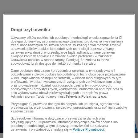
Drogi użytkowniku
Używamy plików cookies lub podobnych technologii w celu zapewnienia Ci
dostępu do serwisu, usprawniania jego działania, profilowania i wyświetlania
treści dopasowanych do Twoich potrzeb. W każdej chwili możesz zmienić
ustawienia plików cookies lub podobnych technologii poprzez zmianę
ustawień prywatności w przeglądarce bądź aplikacji, zmianę ustawień
swojego konta w serwisie lub zmianę swoich preferencji w zakładce
Ustawienia cookies w stopce strony. Pamiętaj, że zmiana ta może
spowodować brak dostępu do niektórych funkcji serwisu.
Dane osobowe dotyczące korzystania z serwisu, w tym zapisywane i
odczytywane z plików cookies lub podobnych technologii będą przetwarzane
w celu zapewnienia dostępu do serwisu, w celach marketingowych, w tym
profilowania, w celach wewnętrznych związanych ze świadczeniem usług
oraz prowadzeniem działalności gospodarczej, w tym dowodowych,
analitycznych i statystycznych, wykrywania i eliminowania nadużyć oraz w
celu wykonywania obowiązków wynikających z przepisów prawa.
Administratorem Twoich danych jest
Telewizja Polsat sp. z o.o.
Przysługuje Ci prawo do dostępu do danych, ich usunięcia, ograniczenia
przetwarzania, przenoszenia, sprzeciwu, sprostowania oraz cofnięcia zgód w
każdym czasie.
Szczegółowe informacje dotyczące przetwarzania danych oraz
przysługujących Ci uprawnień, informacje dotyczące plików cookies lub
podobnych technologii, w tym dotyczące możliwości zarządzania
ustawieniami prywatności, znajdują się w
Polityce Prywatności
.