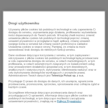
Drogi użytkowniku
Używamy plików cookies lub podobnych technologii w celu zapewnienia Ci
dostępu do serwisu, usprawniania jego działania, profilowania i wyświetlania
treści dopasowanych do Twoich potrzeb. W każdej chwili możesz zmienić
ustawienia plików cookies lub podobnych technologii poprzez zmianę
ustawień prywatności w przeglądarce bądź aplikacji, zmianę ustawień
swojego konta w serwisie lub zmianę swoich preferencji w zakładce
Ustawienia cookies w stopce strony. Pamiętaj, że zmiana ta może
spowodować brak dostępu do niektórych funkcji serwisu.
Dane osobowe dotyczące korzystania z serwisu, w tym zapisywane i
odczytywane z plików cookies lub podobnych technologii będą przetwarzane
w celu zapewnienia dostępu do serwisu, w celach marketingowych, w tym
profilowania, w celach wewnętrznych związanych ze świadczeniem usług
oraz prowadzeniem działalności gospodarczej, w tym dowodowych,
analitycznych i statystycznych, wykrywania i eliminowania nadużyć oraz w
celu wykonywania obowiązków wynikających z przepisów prawa.
Administratorem Twoich danych jest
Telewizja Polsat sp. z o.o.
Przysługuje Ci prawo do dostępu do danych, ich usunięcia, ograniczenia
przetwarzania, przenoszenia, sprzeciwu, sprostowania oraz cofnięcia zgód w
każdym czasie.
Szczegółowe informacje dotyczące przetwarzania danych oraz
przysługujących Ci uprawnień, informacje dotyczące plików cookies lub
podobnych technologii, w tym dotyczące możliwości zarządzania
ustawieniami prywatności, znajdują się w
Polityce Prywatności
.