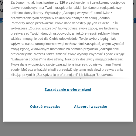
Zarówno my, jak i nasi partnerzy
920
przechowujemy i uzyskujemy dostęp do
danych osobowych na Twoim urządzeniu, takich jak dane przeglądania czy
unikalne identyfikatory. Wybierając „Akceptuj wszystko”, umożliwiasz
przetwarzanie tych danych w celach wskazanych w sekcji „Zaufani
Partnerzy mogą przetwarzać Twoje dane w następujących celach”. Jeśli
wybierzesz „Odrzuć wszystko” lub wycofasz swoją zgodę, nie będziemy
przetwarzać Twoich danych osobowych, a niektóre treści i reklamy, które
widzisz, mogą nie być dla Ciebie odpowiednie. Twoje wybory będą miały
wpływ na naszą stronę internetową i możesz nimi zarządzać, w tym wycofać
swoją zgodę, w dowolnym momencie za pomocą przycisku „Zarządzanie
preferencjami”. Możesz także zmienić swoje wybory i wycofać zgodę klikając
"Ustawienia cookies" na dole strony. Niektórzy dostawcy mogą przetwarzać
Twoje dane w oparciu o swoje uzasadnione interesy, co nie wymaga Twojej
zgody. Możesz w każdej chwili sprzeciwić się temu rodzajowi przetwarzania,
klikając przycisk „Zarządzanie preferencjami” lub klikając "Ustawienia
cookies" na dole strony. Nie możesz sprzeciwić się przetwarzaniu przez
dostawców danych osobowych w celu zapewnienia bezpieczeństwa,
Zarządzanie preferencjami
zapobiegania oszustwom i naprawiania błędów, a w tym celu mogą zostać
wykorzystane pewne dokładne dane geolokalizacyjne i aktywne skanowanie
cech urządzenia w celu identyfikacji. Nie możesz również sprzeciwić się
przetwarzaniu danych osobowych w celu dostarczania i prezentacji reklam i
Odrzuć wszystko
Akceptuj wszystko
treści. Wyjątek ten nie dotyczy reklam ukierunkowanych. Więcej szczegółów
znajdziesz w naszej Polityce Prywatności.
Polityka prywatności
Zaufani Partnerzy mogą przetwarzać Twoje dane w
następujących celach: