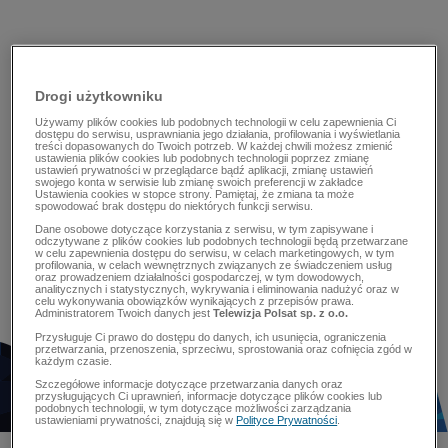
Drogi użytkowniku
Używamy plików cookies lub podobnych technologii w celu zapewnienia Ci
dostępu do serwisu, usprawniania jego działania, profilowania i wyświetlania
treści dopasowanych do Twoich potrzeb. W każdej chwili możesz zmienić
ustawienia plików cookies lub podobnych technologii poprzez zmianę
ustawień prywatności w przeglądarce bądź aplikacji, zmianę ustawień
swojego konta w serwisie lub zmianę swoich preferencji w zakładce
Ustawienia cookies w stopce strony. Pamiętaj, że zmiana ta może
spowodować brak dostępu do niektórych funkcji serwisu.
Dane osobowe dotyczące korzystania z serwisu, w tym zapisywane i
odczytywane z plików cookies lub podobnych technologii będą przetwarzane
w celu zapewnienia dostępu do serwisu, w celach marketingowych, w tym
profilowania, w celach wewnętrznych związanych ze świadczeniem usług
oraz prowadzeniem działalności gospodarczej, w tym dowodowych,
analitycznych i statystycznych, wykrywania i eliminowania nadużyć oraz w
celu wykonywania obowiązków wynikających z przepisów prawa.
Administratorem Twoich danych jest
Telewizja Polsat sp. z o.o.
Przysługuje Ci prawo do dostępu do danych, ich usunięcia, ograniczenia
przetwarzania, przenoszenia, sprzeciwu, sprostowania oraz cofnięcia zgód w
każdym czasie.
Szczegółowe informacje dotyczące przetwarzania danych oraz
przysługujących Ci uprawnień, informacje dotyczące plików cookies lub
podobnych technologii, w tym dotyczące możliwości zarządzania
ustawieniami prywatności, znajdują się w
Polityce Prywatności
.