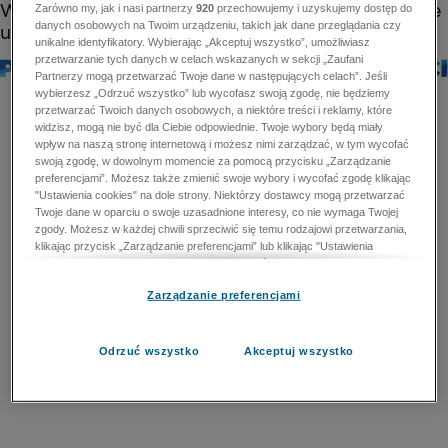
Zarówno my, jak i nasi partnerzy
920
przechowujemy i uzyskujemy dostęp do
danych osobowych na Twoim urządzeniu, takich jak dane przeglądania czy
unikalne identyfikatory. Wybierając „Akceptuj wszystko”, umożliwiasz
przetwarzanie tych danych w celach wskazanych w sekcji „Zaufani
Partnerzy mogą przetwarzać Twoje dane w następujących celach”. Jeśli
wybierzesz „Odrzuć wszystko” lub wycofasz swoją zgodę, nie będziemy
przetwarzać Twoich danych osobowych, a niektóre treści i reklamy, które
widzisz, mogą nie być dla Ciebie odpowiednie. Twoje wybory będą miały
wpływ na naszą stronę internetową i możesz nimi zarządzać, w tym wycofać
swoją zgodę, w dowolnym momencie za pomocą przycisku „Zarządzanie
preferencjami”. Możesz także zmienić swoje wybory i wycofać zgodę klikając
"Ustawienia cookies" na dole strony. Niektórzy dostawcy mogą przetwarzać
Twoje dane w oparciu o swoje uzasadnione interesy, co nie wymaga Twojej
zgody. Możesz w każdej chwili sprzeciwić się temu rodzajowi przetwarzania,
klikając przycisk „Zarządzanie preferencjami” lub klikając "Ustawienia
cookies" na dole strony. Nie możesz sprzeciwić się przetwarzaniu przez
dostawców danych osobowych w celu zapewnienia bezpieczeństwa,
Zarządzanie preferencjami
zapobiegania oszustwom i naprawiania błędów, a w tym celu mogą zostać
wykorzystane pewne dokładne dane geolokalizacyjne i aktywne skanowanie
cech urządzenia w celu identyfikacji. Nie możesz również sprzeciwić się
przetwarzaniu danych osobowych w celu dostarczania i prezentacji reklam i
Odrzuć wszystko
Akceptuj wszystko
treści. Wyjątek ten nie dotyczy reklam ukierunkowanych. Więcej szczegółów
znajdziesz w naszej Polityce Prywatności.
Polityka prywatności
Zaufani Partnerzy mogą przetwarzać Twoje dane w
następujących celach: