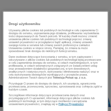
Drogi użytkowniku
Używamy plików cookies lub podobnych technologii w celu zapewnienia Ci
dostępu do serwisu, usprawniania jego działania, profilowania i wyświetlania
treści dopasowanych do Twoich potrzeb. W każdej chwili możesz zmienić
ustawienia plików cookies lub podobnych technologii poprzez zmianę
ustawień prywatności w przeglądarce bądź aplikacji, zmianę ustawień
swojego konta w serwisie lub zmianę swoich preferencji w zakładce
Ustawienia cookies w stopce strony. Pamiętaj, że zmiana ta może
spowodować brak dostępu do niektórych funkcji serwisu.
Dane osobowe dotyczące korzystania z serwisu, w tym zapisywane i
odczytywane z plików cookies lub podobnych technologii będą przetwarzane
w celu zapewnienia dostępu do serwisu, w celach marketingowych, w tym
profilowania, w celach wewnętrznych związanych ze świadczeniem usług
oraz prowadzeniem działalności gospodarczej, w tym dowodowych,
analitycznych i statystycznych, wykrywania i eliminowania nadużyć oraz w
celu wykonywania obowiązków wynikających z przepisów prawa.
Administratorem Twoich danych jest
Telewizja Polsat sp. z o.o.
Przysługuje Ci prawo do dostępu do danych, ich usunięcia, ograniczenia
przetwarzania, przenoszenia, sprzeciwu, sprostowania oraz cofnięcia zgód w
każdym czasie.
Szczegółowe informacje dotyczące przetwarzania danych oraz
przysługujących Ci uprawnień, informacje dotyczące plików cookies lub
podobnych technologii, w tym dotyczące możliwości zarządzania
ustawieniami prywatności, znajdują się w
Polityce Prywatności
.