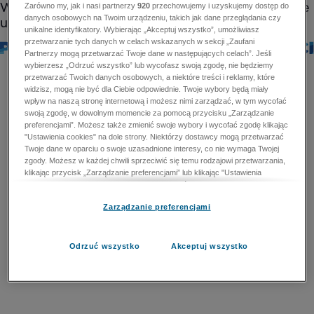
Zarówno my, jak i nasi partnerzy
920
przechowujemy i uzyskujemy dostęp do
danych osobowych na Twoim urządzeniu, takich jak dane przeglądania czy
unikalne identyfikatory. Wybierając „Akceptuj wszystko”, umożliwiasz
przetwarzanie tych danych w celach wskazanych w sekcji „Zaufani
Partnerzy mogą przetwarzać Twoje dane w następujących celach”. Jeśli
wybierzesz „Odrzuć wszystko” lub wycofasz swoją zgodę, nie będziemy
przetwarzać Twoich danych osobowych, a niektóre treści i reklamy, które
widzisz, mogą nie być dla Ciebie odpowiednie. Twoje wybory będą miały
wpływ na naszą stronę internetową i możesz nimi zarządzać, w tym wycofać
swoją zgodę, w dowolnym momencie za pomocą przycisku „Zarządzanie
preferencjami”. Możesz także zmienić swoje wybory i wycofać zgodę klikając
"Ustawienia cookies" na dole strony. Niektórzy dostawcy mogą przetwarzać
Twoje dane w oparciu o swoje uzasadnione interesy, co nie wymaga Twojej
zgody. Możesz w każdej chwili sprzeciwić się temu rodzajowi przetwarzania,
klikając przycisk „Zarządzanie preferencjami” lub klikając "Ustawienia
cookies" na dole strony. Nie możesz sprzeciwić się przetwarzaniu przez
dostawców danych osobowych w celu zapewnienia bezpieczeństwa,
Zarządzanie preferencjami
zapobiegania oszustwom i naprawiania błędów, a w tym celu mogą zostać
wykorzystane pewne dokładne dane geolokalizacyjne i aktywne skanowanie
cech urządzenia w celu identyfikacji. Nie możesz również sprzeciwić się
przetwarzaniu danych osobowych w celu dostarczania i prezentacji reklam i
Odrzuć wszystko
Akceptuj wszystko
treści. Wyjątek ten nie dotyczy reklam ukierunkowanych. Więcej szczegółów
znajdziesz w naszej Polityce Prywatności.
Polityka prywatności
Zaufani Partnerzy mogą przetwarzać Twoje dane w
następujących celach: