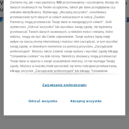
Zarówno my, jak i nasi partnerzy
920
przechowujemy i uzyskujemy dostęp do
danych osobowych na Twoim urządzeniu, takich jak dane przeglądania czy
unikalne identyfikatory. Wybierając „Akceptuj wszystko”, umożliwiasz
przetwarzanie tych danych w celach wskazanych w sekcji „Zaufani
Partnerzy mogą przetwarzać Twoje dane w następujących celach”. Jeśli
wybierzesz „Odrzuć wszystko” lub wycofasz swoją zgodę, nie będziemy
przetwarzać Twoich danych osobowych, a niektóre treści i reklamy, które
widzisz, mogą nie być dla Ciebie odpowiednie. Twoje wybory będą miały
wpływ na naszą stronę internetową i możesz nimi zarządzać, w tym wycofać
swoją zgodę, w dowolnym momencie za pomocą przycisku „Zarządzanie
preferencjami”. Możesz także zmienić swoje wybory i wycofać zgodę klikając
"Ustawienia cookies" na dole strony. Niektórzy dostawcy mogą przetwarzać
Twoje dane w oparciu o swoje uzasadnione interesy, co nie wymaga Twojej
zgody. Możesz w każdej chwili sprzeciwić się temu rodzajowi przetwarzania,
klikając przycisk „Zarządzanie preferencjami” lub klikając "Ustawienia
cookies" na dole strony. Nie możesz sprzeciwić się przetwarzaniu przez
dostawców danych osobowych w celu zapewnienia bezpieczeństwa,
Zarządzanie preferencjami
zapobiegania oszustwom i naprawiania błędów, a w tym celu mogą zostać
wykorzystane pewne dokładne dane geolokalizacyjne i aktywne skanowanie
cech urządzenia w celu identyfikacji. Nie możesz również sprzeciwić się
przetwarzaniu danych osobowych w celu dostarczania i prezentacji reklam i
Odrzuć wszystko
Akceptuj wszystko
treści. Wyjątek ten nie dotyczy reklam ukierunkowanych. Więcej szczegółów
znajdziesz w naszej Polityce Prywatności.
Polityka prywatności
Zaufani Partnerzy mogą przetwarzać Twoje dane w
następujących celach: