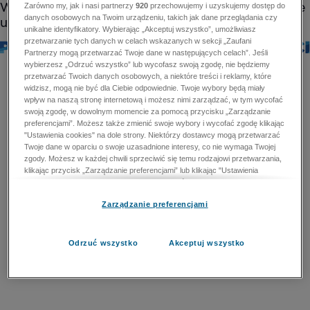
Zarówno my, jak i nasi partnerzy
920
przechowujemy i uzyskujemy dostęp do
danych osobowych na Twoim urządzeniu, takich jak dane przeglądania czy
unikalne identyfikatory. Wybierając „Akceptuj wszystko”, umożliwiasz
przetwarzanie tych danych w celach wskazanych w sekcji „Zaufani
Partnerzy mogą przetwarzać Twoje dane w następujących celach”. Jeśli
wybierzesz „Odrzuć wszystko” lub wycofasz swoją zgodę, nie będziemy
przetwarzać Twoich danych osobowych, a niektóre treści i reklamy, które
widzisz, mogą nie być dla Ciebie odpowiednie. Twoje wybory będą miały
wpływ na naszą stronę internetową i możesz nimi zarządzać, w tym wycofać
swoją zgodę, w dowolnym momencie za pomocą przycisku „Zarządzanie
preferencjami”. Możesz także zmienić swoje wybory i wycofać zgodę klikając
"Ustawienia cookies" na dole strony. Niektórzy dostawcy mogą przetwarzać
Twoje dane w oparciu o swoje uzasadnione interesy, co nie wymaga Twojej
zgody. Możesz w każdej chwili sprzeciwić się temu rodzajowi przetwarzania,
klikając przycisk „Zarządzanie preferencjami” lub klikając "Ustawienia
cookies" na dole strony. Nie możesz sprzeciwić się przetwarzaniu przez
dostawców danych osobowych w celu zapewnienia bezpieczeństwa,
Zarządzanie preferencjami
zapobiegania oszustwom i naprawiania błędów, a w tym celu mogą zostać
wykorzystane pewne dokładne dane geolokalizacyjne i aktywne skanowanie
cech urządzenia w celu identyfikacji. Nie możesz również sprzeciwić się
przetwarzaniu danych osobowych w celu dostarczania i prezentacji reklam i
Odrzuć wszystko
Akceptuj wszystko
treści. Wyjątek ten nie dotyczy reklam ukierunkowanych. Więcej szczegółów
znajdziesz w naszej Polityce Prywatności.
Polityka prywatności
Zaufani Partnerzy mogą przetwarzać Twoje dane w
następujących celach: