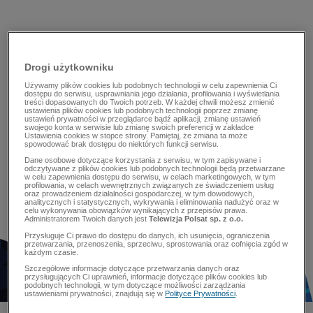
Drogi użytkowniku
Używamy plików cookies lub podobnych technologii w celu zapewnienia Ci
dostępu do serwisu, usprawniania jego działania, profilowania i wyświetlania
treści dopasowanych do Twoich potrzeb. W każdej chwili możesz zmienić
ustawienia plików cookies lub podobnych technologii poprzez zmianę
ustawień prywatności w przeglądarce bądź aplikacji, zmianę ustawień
swojego konta w serwisie lub zmianę swoich preferencji w zakładce
Ustawienia cookies w stopce strony. Pamiętaj, że zmiana ta może
spowodować brak dostępu do niektórych funkcji serwisu.
Dane osobowe dotyczące korzystania z serwisu, w tym zapisywane i
odczytywane z plików cookies lub podobnych technologii będą przetwarzane
w celu zapewnienia dostępu do serwisu, w celach marketingowych, w tym
profilowania, w celach wewnętrznych związanych ze świadczeniem usług
oraz prowadzeniem działalności gospodarczej, w tym dowodowych,
analitycznych i statystycznych, wykrywania i eliminowania nadużyć oraz w
celu wykonywania obowiązków wynikających z przepisów prawa.
Administratorem Twoich danych jest
Telewizja Polsat sp. z o.o.
Przysługuje Ci prawo do dostępu do danych, ich usunięcia, ograniczenia
przetwarzania, przenoszenia, sprzeciwu, sprostowania oraz cofnięcia zgód w
każdym czasie.
Szczegółowe informacje dotyczące przetwarzania danych oraz
przysługujących Ci uprawnień, informacje dotyczące plików cookies lub
podobnych technologii, w tym dotyczące możliwości zarządzania
ustawieniami prywatności, znajdują się w
Polityce Prywatności
.