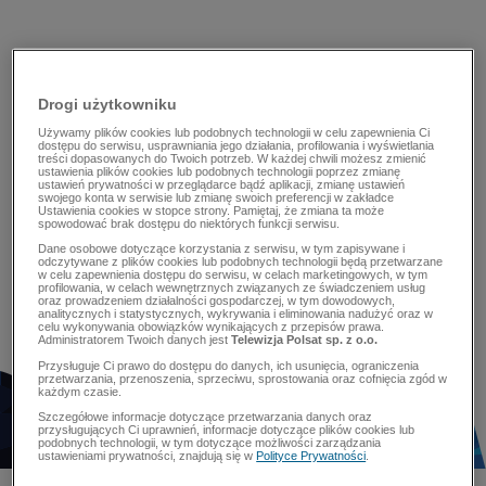
Drogi użytkowniku
Używamy plików cookies lub podobnych technologii w celu zapewnienia Ci
dostępu do serwisu, usprawniania jego działania, profilowania i wyświetlania
treści dopasowanych do Twoich potrzeb. W każdej chwili możesz zmienić
ustawienia plików cookies lub podobnych technologii poprzez zmianę
ustawień prywatności w przeglądarce bądź aplikacji, zmianę ustawień
swojego konta w serwisie lub zmianę swoich preferencji w zakładce
Ustawienia cookies w stopce strony. Pamiętaj, że zmiana ta może
spowodować brak dostępu do niektórych funkcji serwisu.
Dane osobowe dotyczące korzystania z serwisu, w tym zapisywane i
odczytywane z plików cookies lub podobnych technologii będą przetwarzane
w celu zapewnienia dostępu do serwisu, w celach marketingowych, w tym
profilowania, w celach wewnętrznych związanych ze świadczeniem usług
oraz prowadzeniem działalności gospodarczej, w tym dowodowych,
analitycznych i statystycznych, wykrywania i eliminowania nadużyć oraz w
celu wykonywania obowiązków wynikających z przepisów prawa.
Administratorem Twoich danych jest
Telewizja Polsat sp. z o.o.
Przysługuje Ci prawo do dostępu do danych, ich usunięcia, ograniczenia
przetwarzania, przenoszenia, sprzeciwu, sprostowania oraz cofnięcia zgód w
każdym czasie.
Szczegółowe informacje dotyczące przetwarzania danych oraz
przysługujących Ci uprawnień, informacje dotyczące plików cookies lub
podobnych technologii, w tym dotyczące możliwości zarządzania
ustawieniami prywatności, znajdują się w
Polityce Prywatności
.