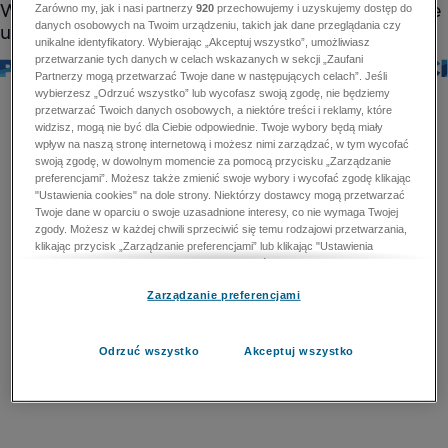
Zarówno my, jak i nasi partnerzy
920
przechowujemy i uzyskujemy dostęp do
danych osobowych na Twoim urządzeniu, takich jak dane przeglądania czy
unikalne identyfikatory. Wybierając „Akceptuj wszystko”, umożliwiasz
przetwarzanie tych danych w celach wskazanych w sekcji „Zaufani
Partnerzy mogą przetwarzać Twoje dane w następujących celach”. Jeśli
wybierzesz „Odrzuć wszystko” lub wycofasz swoją zgodę, nie będziemy
przetwarzać Twoich danych osobowych, a niektóre treści i reklamy, które
widzisz, mogą nie być dla Ciebie odpowiednie. Twoje wybory będą miały
wpływ na naszą stronę internetową i możesz nimi zarządzać, w tym wycofać
swoją zgodę, w dowolnym momencie za pomocą przycisku „Zarządzanie
preferencjami”. Możesz także zmienić swoje wybory i wycofać zgodę klikając
"Ustawienia cookies" na dole strony. Niektórzy dostawcy mogą przetwarzać
Twoje dane w oparciu o swoje uzasadnione interesy, co nie wymaga Twojej
zgody. Możesz w każdej chwili sprzeciwić się temu rodzajowi przetwarzania,
klikając przycisk „Zarządzanie preferencjami” lub klikając "Ustawienia
cookies" na dole strony. Nie możesz sprzeciwić się przetwarzaniu przez
dostawców danych osobowych w celu zapewnienia bezpieczeństwa,
Zarządzanie preferencjami
zapobiegania oszustwom i naprawiania błędów, a w tym celu mogą zostać
wykorzystane pewne dokładne dane geolokalizacyjne i aktywne skanowanie
cech urządzenia w celu identyfikacji. Nie możesz również sprzeciwić się
przetwarzaniu danych osobowych w celu dostarczania i prezentacji reklam i
Odrzuć wszystko
Akceptuj wszystko
treści. Wyjątek ten nie dotyczy reklam ukierunkowanych. Więcej szczegółów
znajdziesz w naszej Polityce Prywatności.
Polityka prywatności
Zaufani Partnerzy mogą przetwarzać Twoje dane w
następujących celach: