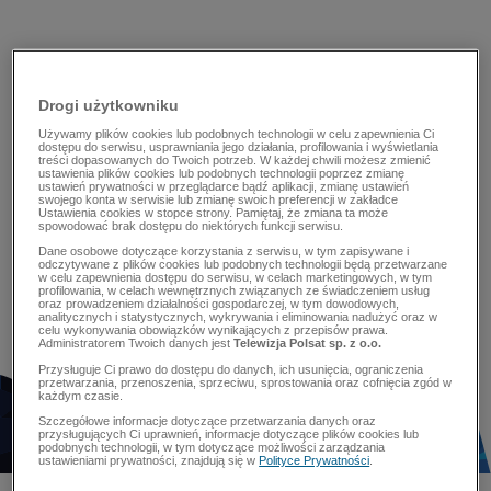
Drogi użytkowniku
Używamy plików cookies lub podobnych technologii w celu zapewnienia Ci
dostępu do serwisu, usprawniania jego działania, profilowania i wyświetlania
treści dopasowanych do Twoich potrzeb. W każdej chwili możesz zmienić
ustawienia plików cookies lub podobnych technologii poprzez zmianę
ustawień prywatności w przeglądarce bądź aplikacji, zmianę ustawień
swojego konta w serwisie lub zmianę swoich preferencji w zakładce
Ustawienia cookies w stopce strony. Pamiętaj, że zmiana ta może
spowodować brak dostępu do niektórych funkcji serwisu.
Dane osobowe dotyczące korzystania z serwisu, w tym zapisywane i
odczytywane z plików cookies lub podobnych technologii będą przetwarzane
w celu zapewnienia dostępu do serwisu, w celach marketingowych, w tym
profilowania, w celach wewnętrznych związanych ze świadczeniem usług
oraz prowadzeniem działalności gospodarczej, w tym dowodowych,
analitycznych i statystycznych, wykrywania i eliminowania nadużyć oraz w
celu wykonywania obowiązków wynikających z przepisów prawa.
Administratorem Twoich danych jest
Telewizja Polsat sp. z o.o.
Przysługuje Ci prawo do dostępu do danych, ich usunięcia, ograniczenia
przetwarzania, przenoszenia, sprzeciwu, sprostowania oraz cofnięcia zgód w
każdym czasie.
Szczegółowe informacje dotyczące przetwarzania danych oraz
przysługujących Ci uprawnień, informacje dotyczące plików cookies lub
podobnych technologii, w tym dotyczące możliwości zarządzania
ustawieniami prywatności, znajdują się w
Polityce Prywatności
.