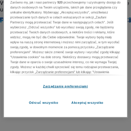
Zarówno my, jak i nasi partnerzy
920
przechowujemy i uzyskujemy dostęp do
danych osobowych na Twoim urządzeniu, takich jak dane przeglądania czy
unikalne identyfikatory. Wybierając „Akceptuj wszystko”, umożliwiasz
przetwarzanie tych danych w celach wskazanych w sekcji „Zaufani
Partnerzy mogą przetwarzać Twoje dane w następujących celach”. Jeśli
wybierzesz „Odrzuć wszystko” lub wycofasz swoją zgodę, nie będziemy
przetwarzać Twoich danych osobowych, a niektóre treści i reklamy, które
widzisz, mogą nie być dla Ciebie odpowiednie. Twoje wybory będą miały
wpływ na naszą stronę internetową i możesz nimi zarządzać, w tym wycofać
swoją zgodę, w dowolnym momencie za pomocą przycisku „Zarządzanie
preferencjami”. Możesz także zmienić swoje wybory i wycofać zgodę klikając
"Ustawienia cookies" na dole strony. Niektórzy dostawcy mogą przetwarzać
Twoje dane w oparciu o swoje uzasadnione interesy, co nie wymaga Twojej
zgody. Możesz w każdej chwili sprzeciwić się temu rodzajowi przetwarzania,
klikając przycisk „Zarządzanie preferencjami” lub klikając "Ustawienia
cookies" na dole strony. Nie możesz sprzeciwić się przetwarzaniu przez
dostawców danych osobowych w celu zapewnienia bezpieczeństwa,
Zarządzanie preferencjami
zapobiegania oszustwom i naprawiania błędów, a w tym celu mogą zostać
wykorzystane pewne dokładne dane geolokalizacyjne i aktywne skanowanie
cech urządzenia w celu identyfikacji. Nie możesz również sprzeciwić się
przetwarzaniu danych osobowych w celu dostarczania i prezentacji reklam i
Odrzuć wszystko
Akceptuj wszystko
treści. Wyjątek ten nie dotyczy reklam ukierunkowanych. Więcej szczegółów
znajdziesz w naszej Polityce Prywatności.
Polityka prywatności
Zaufani Partnerzy mogą przetwarzać Twoje dane w
następujących celach: