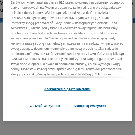
Zarówno my, jak i nasi partnerzy
920
przechowujemy i uzyskujemy dostęp do
danych osobowych na Twoim urządzeniu, takich jak dane przeglądania czy
unikalne identyfikatory. Wybierając „Akceptuj wszystko”, umożliwiasz
przetwarzanie tych danych w celach wskazanych w sekcji „Zaufani
Partnerzy mogą przetwarzać Twoje dane w następujących celach”. Jeśli
wybierzesz „Odrzuć wszystko” lub wycofasz swoją zgodę, nie będziemy
przetwarzać Twoich danych osobowych, a niektóre treści i reklamy, które
widzisz, mogą nie być dla Ciebie odpowiednie. Twoje wybory będą miały
wpływ na naszą stronę internetową i możesz nimi zarządzać, w tym wycofać
swoją zgodę, w dowolnym momencie za pomocą przycisku „Zarządzanie
preferencjami”. Możesz także zmienić swoje wybory i wycofać zgodę klikając
"Ustawienia cookies" na dole strony. Niektórzy dostawcy mogą przetwarzać
Twoje dane w oparciu o swoje uzasadnione interesy, co nie wymaga Twojej
zgody. Możesz w każdej chwili sprzeciwić się temu rodzajowi przetwarzania,
klikając przycisk „Zarządzanie preferencjami” lub klikając "Ustawienia
cookies" na dole strony. Nie możesz sprzeciwić się przetwarzaniu przez
dostawców danych osobowych w celu zapewnienia bezpieczeństwa,
Zarządzanie preferencjami
zapobiegania oszustwom i naprawiania błędów, a w tym celu mogą zostać
wykorzystane pewne dokładne dane geolokalizacyjne i aktywne skanowanie
cech urządzenia w celu identyfikacji. Nie możesz również sprzeciwić się
przetwarzaniu danych osobowych w celu dostarczania i prezentacji reklam i
Odrzuć wszystko
Akceptuj wszystko
treści. Wyjątek ten nie dotyczy reklam ukierunkowanych. Więcej szczegółów
znajdziesz w naszej Polityce Prywatności.
Polityka prywatności
Zaufani Partnerzy mogą przetwarzać Twoje dane w
następujących celach: