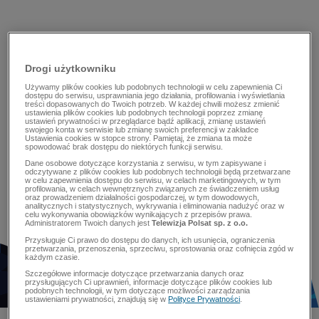
Drogi użytkowniku
Używamy plików cookies lub podobnych technologii w celu zapewnienia Ci
dostępu do serwisu, usprawniania jego działania, profilowania i wyświetlania
treści dopasowanych do Twoich potrzeb. W każdej chwili możesz zmienić
ustawienia plików cookies lub podobnych technologii poprzez zmianę
ustawień prywatności w przeglądarce bądź aplikacji, zmianę ustawień
swojego konta w serwisie lub zmianę swoich preferencji w zakładce
Ustawienia cookies w stopce strony. Pamiętaj, że zmiana ta może
spowodować brak dostępu do niektórych funkcji serwisu.
Dane osobowe dotyczące korzystania z serwisu, w tym zapisywane i
odczytywane z plików cookies lub podobnych technologii będą przetwarzane
w celu zapewnienia dostępu do serwisu, w celach marketingowych, w tym
profilowania, w celach wewnętrznych związanych ze świadczeniem usług
oraz prowadzeniem działalności gospodarczej, w tym dowodowych,
analitycznych i statystycznych, wykrywania i eliminowania nadużyć oraz w
celu wykonywania obowiązków wynikających z przepisów prawa.
Administratorem Twoich danych jest
Telewizja Polsat sp. z o.o.
Przysługuje Ci prawo do dostępu do danych, ich usunięcia, ograniczenia
przetwarzania, przenoszenia, sprzeciwu, sprostowania oraz cofnięcia zgód w
każdym czasie.
Szczegółowe informacje dotyczące przetwarzania danych oraz
przysługujących Ci uprawnień, informacje dotyczące plików cookies lub
podobnych technologii, w tym dotyczące możliwości zarządzania
ustawieniami prywatności, znajdują się w
Polityce Prywatności
.