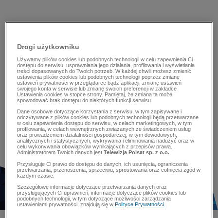
Drogi użytkowniku
Używamy plików cookies lub podobnych technologii w celu zapewnienia Ci
dostępu do serwisu, usprawniania jego działania, profilowania i wyświetlania
treści dopasowanych do Twoich potrzeb. W każdej chwili możesz zmienić
ustawienia plików cookies lub podobnych technologii poprzez zmianę
ustawień prywatności w przeglądarce bądź aplikacji, zmianę ustawień
swojego konta w serwisie lub zmianę swoich preferencji w zakładce
Ustawienia cookies w stopce strony. Pamiętaj, że zmiana ta może
spowodować brak dostępu do niektórych funkcji serwisu.
Dane osobowe dotyczące korzystania z serwisu, w tym zapisywane i
odczytywane z plików cookies lub podobnych technologii będą przetwarzane
w celu zapewnienia dostępu do serwisu, w celach marketingowych, w tym
profilowania, w celach wewnętrznych związanych ze świadczeniem usług
oraz prowadzeniem działalności gospodarczej, w tym dowodowych,
analitycznych i statystycznych, wykrywania i eliminowania nadużyć oraz w
celu wykonywania obowiązków wynikających z przepisów prawa.
Administratorem Twoich danych jest
Telewizja Polsat sp. z o.o.
Przysługuje Ci prawo do dostępu do danych, ich usunięcia, ograniczenia
przetwarzania, przenoszenia, sprzeciwu, sprostowania oraz cofnięcia zgód w
każdym czasie.
Szczegółowe informacje dotyczące przetwarzania danych oraz
przysługujących Ci uprawnień, informacje dotyczące plików cookies lub
podobnych technologii, w tym dotyczące możliwości zarządzania
ustawieniami prywatności, znajdują się w
Polityce Prywatności
.