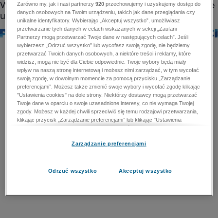
Zarówno my, jak i nasi partnerzy
920
przechowujemy i uzyskujemy dostęp do
danych osobowych na Twoim urządzeniu, takich jak dane przeglądania czy
unikalne identyfikatory. Wybierając „Akceptuj wszystko”, umożliwiasz
przetwarzanie tych danych w celach wskazanych w sekcji „Zaufani
Partnerzy mogą przetwarzać Twoje dane w następujących celach”. Jeśli
wybierzesz „Odrzuć wszystko” lub wycofasz swoją zgodę, nie będziemy
przetwarzać Twoich danych osobowych, a niektóre treści i reklamy, które
widzisz, mogą nie być dla Ciebie odpowiednie. Twoje wybory będą miały
wpływ na naszą stronę internetową i możesz nimi zarządzać, w tym wycofać
swoją zgodę, w dowolnym momencie za pomocą przycisku „Zarządzanie
preferencjami”. Możesz także zmienić swoje wybory i wycofać zgodę klikając
"Ustawienia cookies" na dole strony. Niektórzy dostawcy mogą przetwarzać
Twoje dane w oparciu o swoje uzasadnione interesy, co nie wymaga Twojej
zgody. Możesz w każdej chwili sprzeciwić się temu rodzajowi przetwarzania,
klikając przycisk „Zarządzanie preferencjami” lub klikając "Ustawienia
cookies" na dole strony. Nie możesz sprzeciwić się przetwarzaniu przez
dostawców danych osobowych w celu zapewnienia bezpieczeństwa,
Zarządzanie preferencjami
zapobiegania oszustwom i naprawiania błędów, a w tym celu mogą zostać
wykorzystane pewne dokładne dane geolokalizacyjne i aktywne skanowanie
cech urządzenia w celu identyfikacji. Nie możesz również sprzeciwić się
przetwarzaniu danych osobowych w celu dostarczania i prezentacji reklam i
Odrzuć wszystko
Akceptuj wszystko
treści. Wyjątek ten nie dotyczy reklam ukierunkowanych. Więcej szczegółów
znajdziesz w naszej Polityce Prywatności.
Polityka prywatności
Zaufani Partnerzy mogą przetwarzać Twoje dane w
następujących celach: