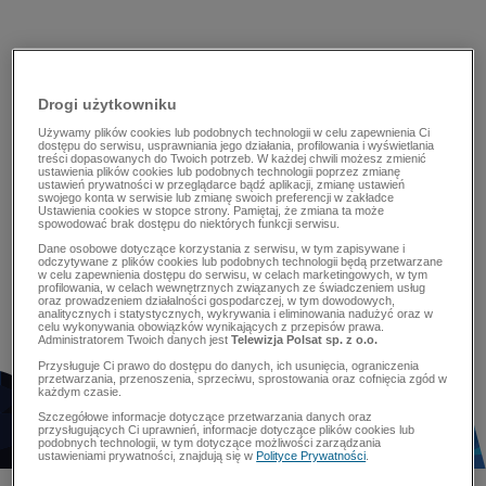
Drogi użytkowniku
Używamy plików cookies lub podobnych technologii w celu zapewnienia Ci
dostępu do serwisu, usprawniania jego działania, profilowania i wyświetlania
treści dopasowanych do Twoich potrzeb. W każdej chwili możesz zmienić
ustawienia plików cookies lub podobnych technologii poprzez zmianę
ustawień prywatności w przeglądarce bądź aplikacji, zmianę ustawień
swojego konta w serwisie lub zmianę swoich preferencji w zakładce
Ustawienia cookies w stopce strony. Pamiętaj, że zmiana ta może
spowodować brak dostępu do niektórych funkcji serwisu.
Dane osobowe dotyczące korzystania z serwisu, w tym zapisywane i
odczytywane z plików cookies lub podobnych technologii będą przetwarzane
w celu zapewnienia dostępu do serwisu, w celach marketingowych, w tym
profilowania, w celach wewnętrznych związanych ze świadczeniem usług
oraz prowadzeniem działalności gospodarczej, w tym dowodowych,
analitycznych i statystycznych, wykrywania i eliminowania nadużyć oraz w
celu wykonywania obowiązków wynikających z przepisów prawa.
Administratorem Twoich danych jest
Telewizja Polsat sp. z o.o.
Przysługuje Ci prawo do dostępu do danych, ich usunięcia, ograniczenia
przetwarzania, przenoszenia, sprzeciwu, sprostowania oraz cofnięcia zgód w
każdym czasie.
Szczegółowe informacje dotyczące przetwarzania danych oraz
przysługujących Ci uprawnień, informacje dotyczące plików cookies lub
podobnych technologii, w tym dotyczące możliwości zarządzania
ustawieniami prywatności, znajdują się w
Polityce Prywatności
.