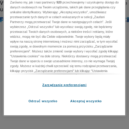
Zarówno my, jak i nasi partnerzy
920
przechowujemy i uzyskujemy dostęp do
danych osobowych na Twoim urządzeniu, takich jak dane przeglądania czy
unikalne identyfikatory. Wybierając „Akceptuj wszystko”, umożliwiasz
przetwarzanie tych danych w celach wskazanych w sekcji „Zaufani
Partnerzy mogą przetwarzać Twoje dane w następujących celach”. Jeśli
wybierzesz „Odrzuć wszystko” lub wycofasz swoją zgodę, nie będziemy
przetwarzać Twoich danych osobowych, a niektóre treści i reklamy, które
widzisz, mogą nie być dla Ciebie odpowiednie. Twoje wybory będą miały
wpływ na naszą stronę internetową i możesz nimi zarządzać, w tym wycofać
swoją zgodę, w dowolnym momencie za pomocą przycisku „Zarządzanie
preferencjami”. Możesz także zmienić swoje wybory i wycofać zgodę klikając
"Ustawienia cookies" na dole strony. Niektórzy dostawcy mogą przetwarzać
Twoje dane w oparciu o swoje uzasadnione interesy, co nie wymaga Twojej
zgody. Możesz w każdej chwili sprzeciwić się temu rodzajowi przetwarzania,
klikając przycisk „Zarządzanie preferencjami” lub klikając "Ustawienia
cookies" na dole strony. Nie możesz sprzeciwić się przetwarzaniu przez
dostawców danych osobowych w celu zapewnienia bezpieczeństwa,
Zarządzanie preferencjami
zapobiegania oszustwom i naprawiania błędów, a w tym celu mogą zostać
wykorzystane pewne dokładne dane geolokalizacyjne i aktywne skanowanie
cech urządzenia w celu identyfikacji. Nie możesz również sprzeciwić się
przetwarzaniu danych osobowych w celu dostarczania i prezentacji reklam i
Odrzuć wszystko
Akceptuj wszystko
treści. Wyjątek ten nie dotyczy reklam ukierunkowanych. Więcej szczegółów
znajdziesz w naszej Polityce Prywatności.
Polityka prywatności
Zaufani Partnerzy mogą przetwarzać Twoje dane w
następujących celach: