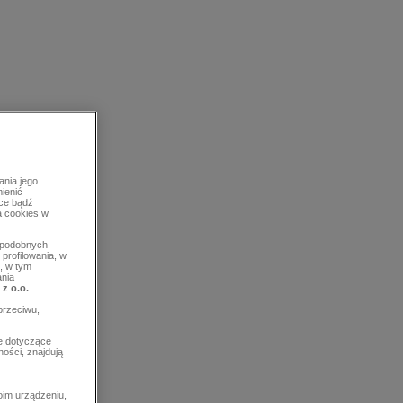
ania jego
mienić
rce bądź
a cookies w
b podobnych
profilowania, w
, w tym
ania
 z o.o.
przeciwu,
e dotyczące
ości, znajdują
im urządzeniu,