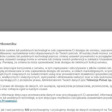
ytkowniku
ów cookies lub podobnych technologii w celu zapewnienia Ci dostępu do serwisu, usprawni
rofilowania i wyświetlania treści dopasowanych do Twoich potrzeb. W każdej chwili możesz z
lików cookies lub podobnych technologii poprzez zmianę ustawień prywatności w przegląda
mianę ustawień swojego konta w serwisie lub zmianę swoich preferencji w zakładce Ustawieni
y. Pamiętaj, że zmiana ta może spowodować brak dostępu do niektórych funkcji serwisu.
e dotyczące korzystania z serwisu, w tym zapisywane i odczytywane z plików cookies lu
będą przetwarzane w celu zapewnienia dostępu do serwisu, w celach marketingowych, w tym 
ętrznych związanych ze świadczeniem usług oraz prowadzeniem działalności gospodarczej
 analitycznych i statystycznych, wykrywania i eliminowania nadużyć oraz w celu wykonyw
wynikających z przepisów prawa. Administratorem Twoich danych jest
Telewizja Polsat sp.
Ci prawo do dostępu do danych, ich usunięcia, ograniczenia przetwarzania, przenoszenia, s
a oraz cofnięcia zgód w każdym czasie.
 informacje dotyczące przetwarzania danych oraz przysługujących Ci uprawnień, informacj
es lub podobnych technologii, w tym dotyczące możliwości zarządzania ustawieniami prywatn
ce Prywatności
.
jak i nasi partnerzy
920
przechowujemy i uzyskujemy dostęp do danych osobowych na Two