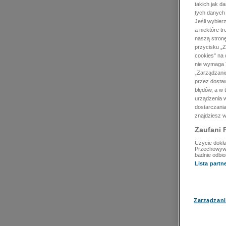
takich jak d
tych danych
Jeśli wybie
a niektóre t
naszą stron
przycisku „Z
cookies" na 
nie wymaga T
„Zarządzanie
przez dosta
błędów, a w
urządzenia w
dostarczania
znajdziesz w
Zaufani 
Użycie dokła
Przechowywan
badnie odbio
Lista part
Zarządzani