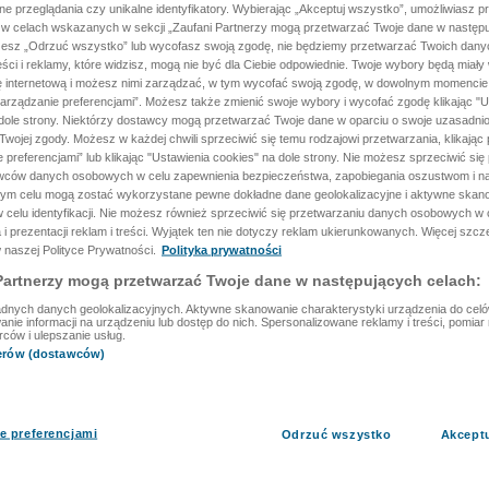
ane przeglądania czy unikalne identyfikatory. Wybierając „Akceptuj wszystko”, umożliwiasz p
 w celach wskazanych w sekcji „Zaufani Partnerzy mogą przetwarzać Twoje dane w następu
rzesz „Odrzuć wszystko” lub wycofasz swoją zgodę, nie będziemy przetwarzać Twoich dan
reści i reklamy, które widzisz, mogą nie być dla Ciebie odpowiednie. Twoje wybory będą miały
ę internetową i możesz nimi zarządzać, w tym wycofać swoją zgodę, w dowolnym momenci
arządzanie preferencjami”. Możesz także zmienić swoje wybory i wycofać zgodę klikając "U
dole strony. Niektórzy dostawcy mogą przetwarzać Twoje dane w oparciu o swoje uzasadnio
wojej zgody. Możesz w każdej chwili sprzeciwić się temu rodzajowi przetwarzania, klikając 
 preferencjami” lub klikając "Ustawienia cookies" na dole strony. Nie możesz sprzeciwić się
wców danych osobowych w celu zapewnienia bezpieczeństwa, zapobiegania oszustwom i na
 tym celu mogą zostać wykorzystane pewne dokładne dane geolokalizacyjne i aktywne skan
 celu identyfikacji. Nie możesz również sprzeciwić się przetwarzaniu danych osobowych w 
 i prezentacji reklam i treści. Wyjątek ten nie dotyczy reklam ukierunkowanych. Więcej szc
 naszej Polityce Prywatności.
Polityka prywatności
Partnerzy mogą przetwarzać Twoje dane w następujących celach:
dnych danych geolokalizacyjnych. Aktywne skanowanie charakterystyki urządzenia do celów 
ie informacji na urządzeniu lub dostęp do nich. Spersonalizowane reklamy i treści, pomiar r
rców i ulepszanie usług.
nerów (dostawców)
e preferencjami
Odrzuć wszystko
Akcept