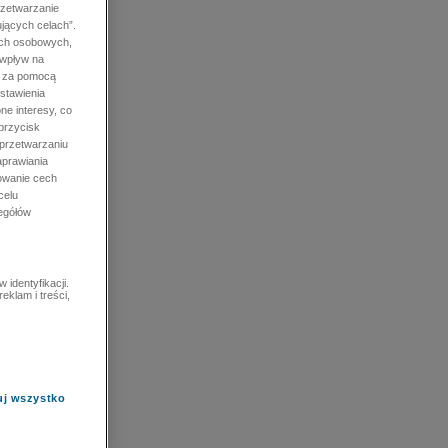
rzetwarzanie
jących celach”.
ych osobowych,
 wpływ na
e za pomocą
stawienia
ne interesy, co
przycisk
 przetwarzaniu
prawiania
owanie cech
celu
zegółów
identyfikacji.
eklam i treści,
uj wszystko