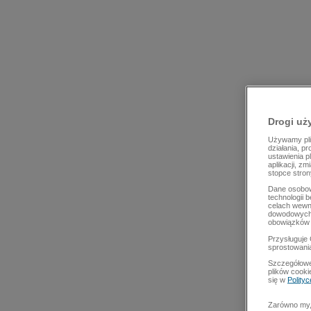
Drogi uż
Używamy plik
działania, p
ustawienia p
aplikacji, z
stopce stron
Dane osobow
technologii 
celach wewn
dowodowych,
obowiązków 
Przysługuje 
sprostowani
Szczegółowe
plików cooki
się w
Polity
Zarówno my, 