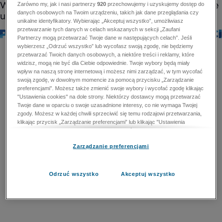
Zarówno my, jak i nasi partnerzy
920
przechowujemy i uzyskujemy dostęp do
danych osobowych na Twoim urządzeniu, takich jak dane przeglądania czy
unikalne identyfikatory. Wybierając „Akceptuj wszystko”, umożliwiasz
przetwarzanie tych danych w celach wskazanych w sekcji „Zaufani
Partnerzy mogą przetwarzać Twoje dane w następujących celach”. Jeśli
wybierzesz „Odrzuć wszystko” lub wycofasz swoją zgodę, nie będziemy
przetwarzać Twoich danych osobowych, a niektóre treści i reklamy, które
widzisz, mogą nie być dla Ciebie odpowiednie. Twoje wybory będą miały
wpływ na naszą stronę internetową i możesz nimi zarządzać, w tym wycofać
swoją zgodę, w dowolnym momencie za pomocą przycisku „Zarządzanie
preferencjami”. Możesz także zmienić swoje wybory i wycofać zgodę klikając
"Ustawienia cookies" na dole strony. Niektórzy dostawcy mogą przetwarzać
Twoje dane w oparciu o swoje uzasadnione interesy, co nie wymaga Twojej
zgody. Możesz w każdej chwili sprzeciwić się temu rodzajowi przetwarzania,
klikając przycisk „Zarządzanie preferencjami” lub klikając "Ustawienia
cookies" na dole strony. Nie możesz sprzeciwić się przetwarzaniu przez
dostawców danych osobowych w celu zapewnienia bezpieczeństwa,
Zarządzanie preferencjami
zapobiegania oszustwom i naprawiania błędów, a w tym celu mogą zostać
wykorzystane pewne dokładne dane geolokalizacyjne i aktywne skanowanie
cech urządzenia w celu identyfikacji. Nie możesz również sprzeciwić się
przetwarzaniu danych osobowych w celu dostarczania i prezentacji reklam i
Odrzuć wszystko
Akceptuj wszystko
treści. Wyjątek ten nie dotyczy reklam ukierunkowanych. Więcej szczegółów
znajdziesz w naszej Polityce Prywatności.
Polityka prywatności
Zaufani Partnerzy mogą przetwarzać Twoje dane w
następujących celach: