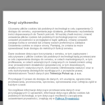
Drogi użytkowniku
Używamy plików cookies lub podobnych technologii w celu zapewnienia Ci
dostępu do serwisu, usprawniania jego działania, profilowania i wyświetlania
treści dopasowanych do Twoich potrzeb. W każdej chwili możesz zmienić
ustawienia plików cookies lub podobnych technologii poprzez zmianę
ustawień prywatności w przeglądarce bądź aplikacji, zmianę ustawień
swojego konta w serwisie lub zmianę swoich preferencji w zakładce
Ustawienia cookies w stopce strony. Pamiętaj, że zmiana ta może
spowodować brak dostępu do niektórych funkcji serwisu.
Dane osobowe dotyczące korzystania z serwisu, w tym zapisywane i
odczytywane z plików cookies lub podobnych technologii będą przetwarzane
w celu zapewnienia dostępu do serwisu, w celach marketingowych, w tym
profilowania, w celach wewnętrznych związanych ze świadczeniem usług
oraz prowadzeniem działalności gospodarczej, w tym dowodowych,
analitycznych i statystycznych, wykrywania i eliminowania nadużyć oraz w
celu wykonywania obowiązków wynikających z przepisów prawa.
Administratorem Twoich danych jest
Telewizja Polsat sp. z o.o.
Przysługuje Ci prawo do dostępu do danych, ich usunięcia, ograniczenia
przetwarzania, przenoszenia, sprzeciwu, sprostowania oraz cofnięcia zgód w
każdym czasie.
Szczegółowe informacje dotyczące przetwarzania danych oraz
przysługujących Ci uprawnień, informacje dotyczące plików cookies lub
podobnych technologii, w tym dotyczące możliwości zarządzania
ustawieniami prywatności, znajdują się w
Polityce Prywatności
.