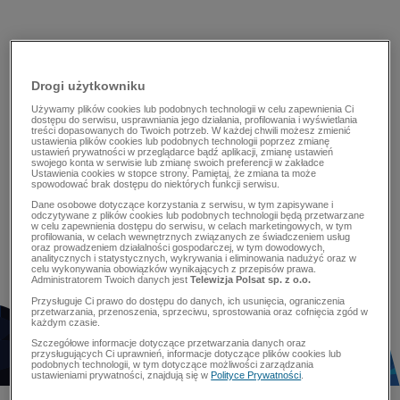
Drogi użytkowniku
Używamy plików cookies lub podobnych technologii w celu zapewnienia Ci
dostępu do serwisu, usprawniania jego działania, profilowania i wyświetlania
treści dopasowanych do Twoich potrzeb. W każdej chwili możesz zmienić
ustawienia plików cookies lub podobnych technologii poprzez zmianę
ustawień prywatności w przeglądarce bądź aplikacji, zmianę ustawień
swojego konta w serwisie lub zmianę swoich preferencji w zakładce
Ustawienia cookies w stopce strony. Pamiętaj, że zmiana ta może
spowodować brak dostępu do niektórych funkcji serwisu.
Dane osobowe dotyczące korzystania z serwisu, w tym zapisywane i
odczytywane z plików cookies lub podobnych technologii będą przetwarzane
w celu zapewnienia dostępu do serwisu, w celach marketingowych, w tym
profilowania, w celach wewnętrznych związanych ze świadczeniem usług
oraz prowadzeniem działalności gospodarczej, w tym dowodowych,
analitycznych i statystycznych, wykrywania i eliminowania nadużyć oraz w
celu wykonywania obowiązków wynikających z przepisów prawa.
Administratorem Twoich danych jest
Telewizja Polsat sp. z o.o.
Przysługuje Ci prawo do dostępu do danych, ich usunięcia, ograniczenia
przetwarzania, przenoszenia, sprzeciwu, sprostowania oraz cofnięcia zgód w
każdym czasie.
Szczegółowe informacje dotyczące przetwarzania danych oraz
przysługujących Ci uprawnień, informacje dotyczące plików cookies lub
podobnych technologii, w tym dotyczące możliwości zarządzania
ustawieniami prywatności, znajdują się w
Polityce Prywatności
.