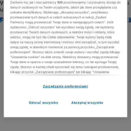
Zarówno my, jak i nasi partnerzy
920
przechowujemy i uzyskujemy dostęp do
danych osobowych na Twoim urządzeniu, takich jak dane przeglądania czy
unikalne identyfikatory. Wybierając „Akceptuj wszystko”, umożliwiasz
przetwarzanie tych danych w celach wskazanych w sekcji „Zaufani
Partnerzy mogą przetwarzać Twoje dane w następujących celach”. Jeśli
wybierzesz „Odrzuć wszystko” lub wycofasz swoją zgodę, nie będziemy
przetwarzać Twoich danych osobowych, a niektóre treści i reklamy, które
widzisz, mogą nie być dla Ciebie odpowiednie. Twoje wybory będą miały
wpływ na naszą stronę internetową i możesz nimi zarządzać, w tym wycofać
swoją zgodę, w dowolnym momencie za pomocą przycisku „Zarządzanie
preferencjami”. Możesz także zmienić swoje wybory i wycofać zgodę klikając
"Ustawienia cookies" na dole strony. Niektórzy dostawcy mogą przetwarzać
Twoje dane w oparciu o swoje uzasadnione interesy, co nie wymaga Twojej
zgody. Możesz w każdej chwili sprzeciwić się temu rodzajowi przetwarzania,
klikając przycisk „Zarządzanie preferencjami” lub klikając "Ustawienia
cookies" na dole strony. Nie możesz sprzeciwić się przetwarzaniu przez
dostawców danych osobowych w celu zapewnienia bezpieczeństwa,
Zarządzanie preferencjami
zapobiegania oszustwom i naprawiania błędów, a w tym celu mogą zostać
wykorzystane pewne dokładne dane geolokalizacyjne i aktywne skanowanie
cech urządzenia w celu identyfikacji. Nie możesz również sprzeciwić się
przetwarzaniu danych osobowych w celu dostarczania i prezentacji reklam i
Odrzuć wszystko
Akceptuj wszystko
treści. Wyjątek ten nie dotyczy reklam ukierunkowanych. Więcej szczegółów
znajdziesz w naszej Polityce Prywatności.
Polityka prywatności
Zaufani Partnerzy mogą przetwarzać Twoje dane w
następujących celach: