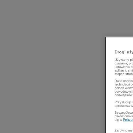
Drogi uż
Używamy plik
działania, p
ustawienia p
aplikacji, z
stopce stron
Dane osobow
technologii 
celach wewn
dowodowych,
obowiązków 
Przysługuje 
sprostowani
Szczegółowe
plików cooki
się w
Polity
Zarówno my, 