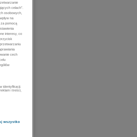
rzetwarzanie
jących celach”.
ych osobowych,
 wpływ na
e za pomocą
stawienia
ne interesy, co
przycisk
 przetwarzaniu
prawiania
owanie cech
celu
zegółów
identyfikacji.
eklam i treści,
uj wszystko