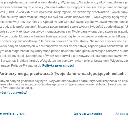
ane przeglądania czy unikalne identyfikatory. Wybierając „Akceptuj wszystko”, umożliwiasz p
 w celach wskazanych w sekcji „Zaufani Partnerzy mogą przetwarzać Twoje dane w następu
rzesz „Odrzuć wszystko” lub wycofasz swoją zgodę, nie będziemy przetwarzać Twoich dan
reści i reklamy, które widzisz, mogą nie być dla Ciebie odpowiednie. Twoje wybory będą miały
ę internetową i możesz nimi zarządzać, w tym wycofać swoją zgodę, w dowolnym momenci
arządzanie preferencjami”. Możesz także zmienić swoje wybory i wycofać zgodę klikając "U
dole strony. Niektórzy dostawcy mogą przetwarzać Twoje dane w oparciu o swoje uzasadnio
wojej zgody. Możesz w każdej chwili sprzeciwić się temu rodzajowi przetwarzania, klikając 
 preferencjami” lub klikając "Ustawienia cookies" na dole strony. Nie możesz sprzeciwić się
wców danych osobowych w celu zapewnienia bezpieczeństwa, zapobiegania oszustwom i na
 tym celu mogą zostać wykorzystane pewne dokładne dane geolokalizacyjne i aktywne skan
 celu identyfikacji. Nie możesz również sprzeciwić się przetwarzaniu danych osobowych w 
 i prezentacji reklam i treści. Wyjątek ten nie dotyczy reklam ukierunkowanych. Więcej szc
 naszej Polityce Prywatności.
Polityka prywatności
Partnerzy mogą przetwarzać Twoje dane w następujących celach:
dnych danych geolokalizacyjnych. Aktywne skanowanie charakterystyki urządzenia do celów 
ie informacji na urządzeniu lub dostęp do nich. Spersonalizowane reklamy i treści, pomiar r
rców i ulepszanie usług.
nerów (dostawców)
e preferencjami
Odrzuć wszystko
Akcept