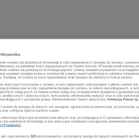
ytkowniku
ów cookies lub podobnych technologii w celu zapewnienia Ci dostępu do serwisu, usprawni
rofilowania i wyświetlania treści dopasowanych do Twoich potrzeb. W każdej chwili możesz z
lików cookies lub podobnych technologii poprzez zmianę ustawień prywatności w przegląda
mianę ustawień swojego konta w serwisie lub zmianę swoich preferencji w zakładce Ustawieni
y. Pamiętaj, że zmiana ta może spowodować brak dostępu do niektórych funkcji serwisu.
e dotyczące korzystania z serwisu, w tym zapisywane i odczytywane z plików cookies lu
będą przetwarzane w celu zapewnienia dostępu do serwisu, w celach marketingowych, w tym 
ętrznych związanych ze świadczeniem usług oraz prowadzeniem działalności gospodarczej
 analitycznych i statystycznych, wykrywania i eliminowania nadużyć oraz w celu wykonyw
wynikających z przepisów prawa. Administratorem Twoich danych jest
Telewizja Polsat sp.
Ci prawo do dostępu do danych, ich usunięcia, ograniczenia przetwarzania, przenoszenia, s
a oraz cofnięcia zgód w każdym czasie.
 informacje dotyczące przetwarzania danych oraz przysługujących Ci uprawnień, informacj
es lub podobnych technologii, w tym dotyczące możliwości zarządzania ustawieniami prywatn
ce Prywatności
.
jak i nasi partnerzy
920
przechowujemy i uzyskujemy dostęp do danych osobowych na Two