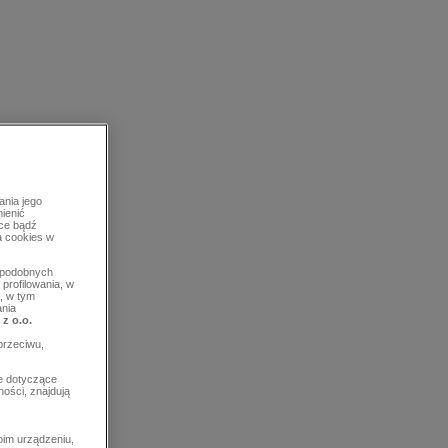
ania jego
mienić
rce bądź
a cookies w
b podobnych
profilowania, w
, w tym
ania
 z o.o.
przeciwu,
e dotyczące
ości, znajdują
im urządzeniu,