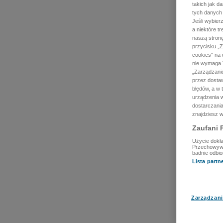
takich jak d
tych danych
Jeśli wybie
a niektóre t
naszą stron
przycisku „Z
cookies" na 
nie wymaga T
„Zarządzanie
przez dosta
błędów, a w
urządzenia w
dostarczania
znajdziesz w
Zaufani 
Użycie dokła
Przechowywan
badnie odbio
Lista part
Zarządzani