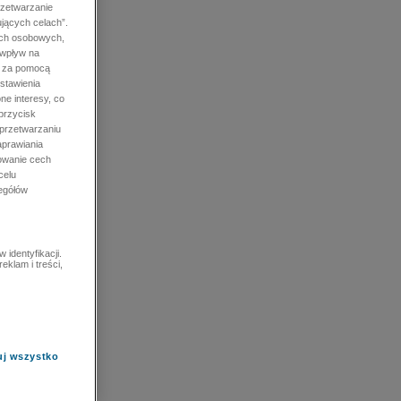
rzetwarzanie
jących celach”.
ych osobowych,
 wpływ na
e za pomocą
stawienia
ne interesy, co
przycisk
 przetwarzaniu
prawiania
owanie cech
celu
zegółów
identyfikacji.
eklam i treści,
uj wszystko