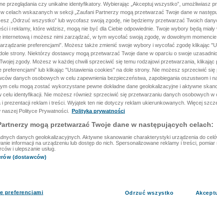
ane przeglądania czy unikalne identyfikatory. Wybierając „Akceptuj wszystko”, umożliwiasz p
 w celach wskazanych w sekcji „Zaufani Partnerzy mogą przetwarzać Twoje dane w następu
rzesz „Odrzuć wszystko” lub wycofasz swoją zgodę, nie będziemy przetwarzać Twoich dan
reści i reklamy, które widzisz, mogą nie być dla Ciebie odpowiednie. Twoje wybory będą miały
ę internetową i możesz nimi zarządzać, w tym wycofać swoją zgodę, w dowolnym momenci
arządzanie preferencjami”. Możesz także zmienić swoje wybory i wycofać zgodę klikając "U
dole strony. Niektórzy dostawcy mogą przetwarzać Twoje dane w oparciu o swoje uzasadnio
wojej zgody. Możesz w każdej chwili sprzeciwić się temu rodzajowi przetwarzania, klikając 
 preferencjami” lub klikając "Ustawienia cookies" na dole strony. Nie możesz sprzeciwić się
wców danych osobowych w celu zapewnienia bezpieczeństwa, zapobiegania oszustwom i na
 tym celu mogą zostać wykorzystane pewne dokładne dane geolokalizacyjne i aktywne skan
 celu identyfikacji. Nie możesz również sprzeciwić się przetwarzaniu danych osobowych w 
 i prezentacji reklam i treści. Wyjątek ten nie dotyczy reklam ukierunkowanych. Więcej szc
 naszej Polityce Prywatności.
Polityka prywatności
Partnerzy mogą przetwarzać Twoje dane w następujących celach:
dnych danych geolokalizacyjnych. Aktywne skanowanie charakterystyki urządzenia do celów 
ie informacji na urządzeniu lub dostęp do nich. Spersonalizowane reklamy i treści, pomiar r
rców i ulepszanie usług.
nerów (dostawców)
e preferencjami
Odrzuć wszystko
Akcept