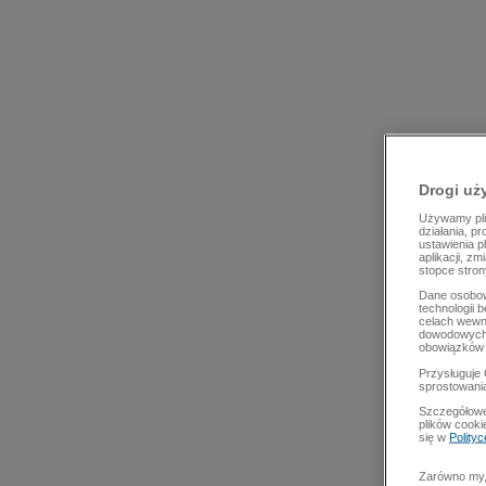
Drogi uż
Używamy plik
działania, p
ustawienia p
aplikacji, z
stopce stron
Dane osobow
technologii 
celach wewn
dowodowych,
obowiązków 
Przysługuje 
sprostowani
Szczegółowe
plików cooki
się w
Polity
Zarówno my, 