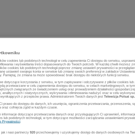
ytkowniku
ów cookies lub podobnych technologii w celu zapewnienia Ci dostępu do serwisu, usprawni
rofilowania i wyświetlania treści dopasowanych do Twoich potrzeb. W każdej chwili możesz z
lików cookies lub podobnych technologii poprzez zmianę ustawień prywatności w przegląda
mianę ustawień swojego konta w serwisie lub zmianę swoich preferencji w zakładce Ustawieni
y. Pamiętaj, że zmiana ta może spowodować brak dostępu do niektórych funkcji serwisu.
e dotyczące korzystania z serwisu, w tym zapisywane i odczytywane z plików cookies lu
będą przetwarzane w celu zapewnienia dostępu do serwisu, w celach marketingowych, w tym 
ętrznych związanych ze świadczeniem usług oraz prowadzeniem działalności gospodarczej
 analitycznych i statystycznych, wykrywania i eliminowania nadużyć oraz w celu wykonyw
wynikających z przepisów prawa. Administratorem Twoich danych jest
Telewizja Polsat sp.
Ci prawo do dostępu do danych, ich usunięcia, ograniczenia przetwarzania, przenoszenia, s
a oraz cofnięcia zgód w każdym czasie.
 informacje dotyczące przetwarzania danych oraz przysługujących Ci uprawnień, informacj
es lub podobnych technologii, w tym dotyczące możliwości zarządzania ustawieniami prywatn
ce Prywatności
.
jak i nasi partnerzy
920
przechowujemy i uzyskujemy dostęp do danych osobowych na Two