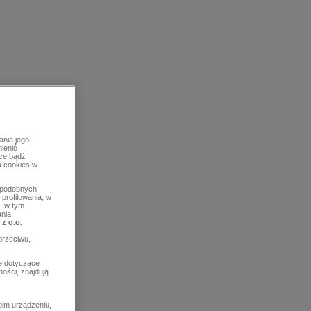
ania jego
mienić
rce bądź
a cookies w
b podobnych
profilowania, w
, w tym
ania
 z o.o.
przeciwu,
e dotyczące
ości, znajdują
im urządzeniu,