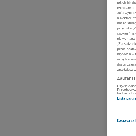
takich jak d
tych danych
Jeśli wybie
a niektóre t
naszą stron
przycisku „Z
cookies" na 
nie wymaga T
„Zarządzanie
przez dosta
błędów, a w
urządzenia w
dostarczania
znajdziesz w
Zaufani 
Użycie dokła
Przechowywan
badnie odbio
Lista part
Zarządzani