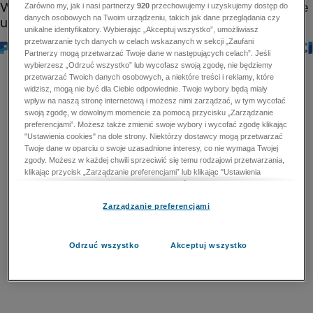
Zarówno my, jak i nasi partnerzy
920
przechowujemy i uzyskujemy dostęp do
danych osobowych na Twoim urządzeniu, takich jak dane przeglądania czy
unikalne identyfikatory. Wybierając „Akceptuj wszystko”, umożliwiasz
przetwarzanie tych danych w celach wskazanych w sekcji „Zaufani
Partnerzy mogą przetwarzać Twoje dane w następujących celach”. Jeśli
wybierzesz „Odrzuć wszystko” lub wycofasz swoją zgodę, nie będziemy
przetwarzać Twoich danych osobowych, a niektóre treści i reklamy, które
widzisz, mogą nie być dla Ciebie odpowiednie. Twoje wybory będą miały
wpływ na naszą stronę internetową i możesz nimi zarządzać, w tym wycofać
swoją zgodę, w dowolnym momencie za pomocą przycisku „Zarządzanie
preferencjami”. Możesz także zmienić swoje wybory i wycofać zgodę klikając
"Ustawienia cookies" na dole strony. Niektórzy dostawcy mogą przetwarzać
Twoje dane w oparciu o swoje uzasadnione interesy, co nie wymaga Twojej
zgody. Możesz w każdej chwili sprzeciwić się temu rodzajowi przetwarzania,
klikając przycisk „Zarządzanie preferencjami” lub klikając "Ustawienia
cookies" na dole strony. Nie możesz sprzeciwić się przetwarzaniu przez
dostawców danych osobowych w celu zapewnienia bezpieczeństwa,
Zarządzanie preferencjami
zapobiegania oszustwom i naprawiania błędów, a w tym celu mogą zostać
wykorzystane pewne dokładne dane geolokalizacyjne i aktywne skanowanie
cech urządzenia w celu identyfikacji. Nie możesz również sprzeciwić się
przetwarzaniu danych osobowych w celu dostarczania i prezentacji reklam i
Odrzuć wszystko
Akceptuj wszystko
treści. Wyjątek ten nie dotyczy reklam ukierunkowanych. Więcej szczegółów
znajdziesz w naszej Polityce Prywatności.
Polityka prywatności
Zaufani Partnerzy mogą przetwarzać Twoje dane w
następujących celach: