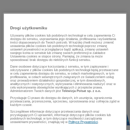
Drogi użytkowniku
Używamy plików cookies lub podobnych technologii w celu zapewnienia Ci
dostępu do serwisu, usprawniania jego działania, profilowania i wyświetlania
treści dopasowanych do Twoich potrzeb. W każdej chwili możesz zmienić
ustawienia plików cookies lub podobnych technologii poprzez zmianę
ustawień prywatności w przeglądarce bądź aplikacji, zmianę ustawień
swojego konta w serwisie lub zmianę swoich preferencji w zakładce
Ustawienia cookies w stopce strony. Pamiętaj, że zmiana ta może
spowodować brak dostępu do niektórych funkcji serwisu.
Dane osobowe dotyczące korzystania z serwisu, w tym zapisywane i
odczytywane z plików cookies lub podobnych technologii będą przetwarzane
w celu zapewnienia dostępu do serwisu, w celach marketingowych, w tym
profilowania, w celach wewnętrznych związanych ze świadczeniem usług
oraz prowadzeniem działalności gospodarczej, w tym dowodowych,
analitycznych i statystycznych, wykrywania i eliminowania nadużyć oraz w
celu wykonywania obowiązków wynikających z przepisów prawa.
Administratorem Twoich danych jest
Telewizja Polsat sp. z o.o.
Przysługuje Ci prawo do dostępu do danych, ich usunięcia, ograniczenia
przetwarzania, przenoszenia, sprzeciwu, sprostowania oraz cofnięcia zgód w
każdym czasie.
Szczegółowe informacje dotyczące przetwarzania danych oraz
przysługujących Ci uprawnień, informacje dotyczące plików cookies lub
podobnych technologii, w tym dotyczące możliwości zarządzania
ustawieniami prywatności, znajdują się w
Polityce Prywatności
.