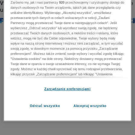
Zarówno my, jak i nasi partnerzy
920
przechowujemy i uzyskujemy dostęp do
danych osobowych na Twoim urządzeniu, takich jak dane przeglądania czy
unikalne identyfikatory. Wybierając „Akceptuj wszystko”, umożliwiasz
przetwarzanie tych danych w celach wskazanych w sekcji „Zaufani
Partnerzy mogą przetwarzać Twoje dane w następujących celach”. Jeśli
wybierzesz „Odrzuć wszystko” lub wycofasz swoją zgodę, nie będziemy
przetwarzać Twoich danych osobowych, a niektóre treści i reklamy, które
widzisz, mogą nie być dla Ciebie odpowiednie. Twoje wybory będą miały
wpływ na naszą stronę internetową i możesz nimi zarządzać, w tym wycofać
swoją zgodę, w dowolnym momencie za pomocą przycisku „Zarządzanie
preferencjami”. Możesz także zmienić swoje wybory i wycofać zgodę klikając
"Ustawienia cookies" na dole strony. Niektórzy dostawcy mogą przetwarzać
Twoje dane w oparciu o swoje uzasadnione interesy, co nie wymaga Twojej
zgody. Możesz w każdej chwili sprzeciwić się temu rodzajowi przetwarzania,
klikając przycisk „Zarządzanie preferencjami” lub klikając "Ustawienia
cookies" na dole strony. Nie możesz sprzeciwić się przetwarzaniu przez
dostawców danych osobowych w celu zapewnienia bezpieczeństwa,
Zarządzanie preferencjami
zapobiegania oszustwom i naprawiania błędów, a w tym celu mogą zostać
wykorzystane pewne dokładne dane geolokalizacyjne i aktywne skanowanie
cech urządzenia w celu identyfikacji. Nie możesz również sprzeciwić się
przetwarzaniu danych osobowych w celu dostarczania i prezentacji reklam i
Odrzuć wszystko
Akceptuj wszystko
treści. Wyjątek ten nie dotyczy reklam ukierunkowanych. Więcej szczegółów
znajdziesz w naszej Polityce Prywatności.
Polityka prywatności
Zaufani Partnerzy mogą przetwarzać Twoje dane w
następujących celach: