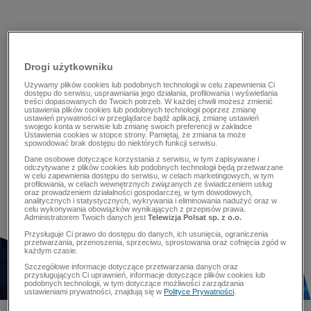
Drogi użytkowniku
Używamy plików cookies lub podobnych technologii w celu zapewnienia Ci
dostępu do serwisu, usprawniania jego działania, profilowania i wyświetlania
treści dopasowanych do Twoich potrzeb. W każdej chwili możesz zmienić
ustawienia plików cookies lub podobnych technologii poprzez zmianę
ustawień prywatności w przeglądarce bądź aplikacji, zmianę ustawień
swojego konta w serwisie lub zmianę swoich preferencji w zakładce
Ustawienia cookies w stopce strony. Pamiętaj, że zmiana ta może
spowodować brak dostępu do niektórych funkcji serwisu.
Dane osobowe dotyczące korzystania z serwisu, w tym zapisywane i
odczytywane z plików cookies lub podobnych technologii będą przetwarzane
w celu zapewnienia dostępu do serwisu, w celach marketingowych, w tym
profilowania, w celach wewnętrznych związanych ze świadczeniem usług
oraz prowadzeniem działalności gospodarczej, w tym dowodowych,
analitycznych i statystycznych, wykrywania i eliminowania nadużyć oraz w
celu wykonywania obowiązków wynikających z przepisów prawa.
Administratorem Twoich danych jest
Telewizja Polsat sp. z o.o.
Przysługuje Ci prawo do dostępu do danych, ich usunięcia, ograniczenia
przetwarzania, przenoszenia, sprzeciwu, sprostowania oraz cofnięcia zgód w
każdym czasie.
Szczegółowe informacje dotyczące przetwarzania danych oraz
przysługujących Ci uprawnień, informacje dotyczące plików cookies lub
podobnych technologii, w tym dotyczące możliwości zarządzania
ustawieniami prywatności, znajdują się w
Polityce Prywatności
.