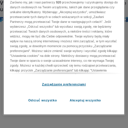
Zarówno my, jak i nasi partnerzy
920
przechowujemy i uzyskujemy dostęp do
danych osobowych na Twoim urządzeniu, takich jak dane przeglądania czy
unikalne identyfikatory. Wybierając „Akceptuj wszystko”, umożliwiasz
przetwarzanie tych danych w celach wskazanych w sekcji „Zaufani
Partnerzy mogą przetwarzać Twoje dane w następujących celach”. Jeśli
wybierzesz „Odrzuć wszystko” lub wycofasz swoją zgodę, nie będziemy
przetwarzać Twoich danych osobowych, a niektóre treści i reklamy, które
widzisz, mogą nie być dla Ciebie odpowiednie. Twoje wybory będą miały
wpływ na naszą stronę internetową i możesz nimi zarządzać, w tym wycofać
swoją zgodę, w dowolnym momencie za pomocą przycisku „Zarządzanie
preferencjami”. Możesz także zmienić swoje wybory i wycofać zgodę klikając
"Ustawienia cookies" na dole strony. Niektórzy dostawcy mogą przetwarzać
Twoje dane w oparciu o swoje uzasadnione interesy, co nie wymaga Twojej
zgody. Możesz w każdej chwili sprzeciwić się temu rodzajowi przetwarzania,
klikając przycisk „Zarządzanie preferencjami” lub klikając "Ustawienia
cookies" na dole strony. Nie możesz sprzeciwić się przetwarzaniu przez
dostawców danych osobowych w celu zapewnienia bezpieczeństwa,
Zarządzanie preferencjami
zapobiegania oszustwom i naprawiania błędów, a w tym celu mogą zostać
wykorzystane pewne dokładne dane geolokalizacyjne i aktywne skanowanie
cech urządzenia w celu identyfikacji. Nie możesz również sprzeciwić się
przetwarzaniu danych osobowych w celu dostarczania i prezentacji reklam i
Odrzuć wszystko
Akceptuj wszystko
treści. Wyjątek ten nie dotyczy reklam ukierunkowanych. Więcej szczegółów
znajdziesz w naszej Polityce Prywatności.
Polityka prywatności
Zaufani Partnerzy mogą przetwarzać Twoje dane w
następujących celach: