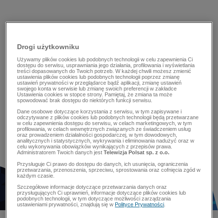
Drogi użytkowniku
Używamy plików cookies lub podobnych technologii w celu zapewnienia Ci
dostępu do serwisu, usprawniania jego działania, profilowania i wyświetlania
treści dopasowanych do Twoich potrzeb. W każdej chwili możesz zmienić
ustawienia plików cookies lub podobnych technologii poprzez zmianę
ustawień prywatności w przeglądarce bądź aplikacji, zmianę ustawień
swojego konta w serwisie lub zmianę swoich preferencji w zakładce
Ustawienia cookies w stopce strony. Pamiętaj, że zmiana ta może
spowodować brak dostępu do niektórych funkcji serwisu.
Dane osobowe dotyczące korzystania z serwisu, w tym zapisywane i
odczytywane z plików cookies lub podobnych technologii będą przetwarzane
w celu zapewnienia dostępu do serwisu, w celach marketingowych, w tym
profilowania, w celach wewnętrznych związanych ze świadczeniem usług
oraz prowadzeniem działalności gospodarczej, w tym dowodowych,
analitycznych i statystycznych, wykrywania i eliminowania nadużyć oraz w
celu wykonywania obowiązków wynikających z przepisów prawa.
Administratorem Twoich danych jest
Telewizja Polsat sp. z o.o.
Przysługuje Ci prawo do dostępu do danych, ich usunięcia, ograniczenia
przetwarzania, przenoszenia, sprzeciwu, sprostowania oraz cofnięcia zgód w
każdym czasie.
Szczegółowe informacje dotyczące przetwarzania danych oraz
przysługujących Ci uprawnień, informacje dotyczące plików cookies lub
podobnych technologii, w tym dotyczące możliwości zarządzania
ustawieniami prywatności, znajdują się w
Polityce Prywatności
.