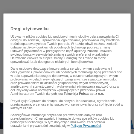
Drogi użytkowniku
Używamy plików cookies lub podobnych technologii w celu zapewnienia Ci
dostępu do serwisu, usprawniania jego działania, profilowania i wyświetlania
treści dopasowanych do Twoich potrzeb. W każdej chwili możesz zmienić
ustawienia plików cookies lub podobnych technologii poprzez zmianę
ustawień prywatności w przeglądarce bądź aplikacji, zmianę ustawień
swojego konta w serwisie lub zmianę swoich preferencji w zakładce
Ustawienia cookies w stopce strony. Pamiętaj, że zmiana ta może
spowodować brak dostępu do niektórych funkcji serwisu.
Dane osobowe dotyczące korzystania z serwisu, w tym zapisywane i
odczytywane z plików cookies lub podobnych technologii będą przetwarzane
w celu zapewnienia dostępu do serwisu, w celach marketingowych, w tym
profilowania, w celach wewnętrznych związanych ze świadczeniem usług
oraz prowadzeniem działalności gospodarczej, w tym dowodowych,
analitycznych i statystycznych, wykrywania i eliminowania nadużyć oraz w
celu wykonywania obowiązków wynikających z przepisów prawa.
Administratorem Twoich danych jest
Telewizja Polsat sp. z o.o.
Przysługuje Ci prawo do dostępu do danych, ich usunięcia, ograniczenia
przetwarzania, przenoszenia, sprzeciwu, sprostowania oraz cofnięcia zgód w
każdym czasie.
Szczegółowe informacje dotyczące przetwarzania danych oraz
przysługujących Ci uprawnień, informacje dotyczące plików cookies lub
podobnych technologii, w tym dotyczące możliwości zarządzania
ustawieniami prywatności, znajdują się w
Polityce Prywatności
.