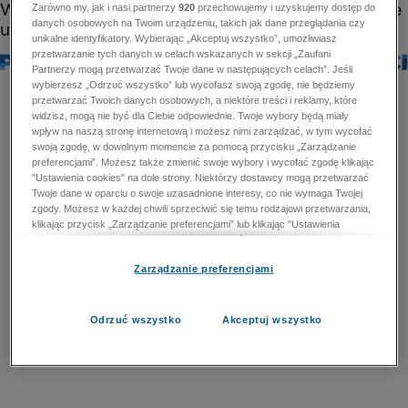
Zarówno my, jak i nasi partnerzy
920
przechowujemy i uzyskujemy dostęp do
danych osobowych na Twoim urządzeniu, takich jak dane przeglądania czy
unikalne identyfikatory. Wybierając „Akceptuj wszystko”, umożliwiasz
przetwarzanie tych danych w celach wskazanych w sekcji „Zaufani
Partnerzy mogą przetwarzać Twoje dane w następujących celach”. Jeśli
wybierzesz „Odrzuć wszystko” lub wycofasz swoją zgodę, nie będziemy
przetwarzać Twoich danych osobowych, a niektóre treści i reklamy, które
widzisz, mogą nie być dla Ciebie odpowiednie. Twoje wybory będą miały
wpływ na naszą stronę internetową i możesz nimi zarządzać, w tym wycofać
swoją zgodę, w dowolnym momencie za pomocą przycisku „Zarządzanie
preferencjami”. Możesz także zmienić swoje wybory i wycofać zgodę klikając
"Ustawienia cookies" na dole strony. Niektórzy dostawcy mogą przetwarzać
Twoje dane w oparciu o swoje uzasadnione interesy, co nie wymaga Twojej
zgody. Możesz w każdej chwili sprzeciwić się temu rodzajowi przetwarzania,
klikając przycisk „Zarządzanie preferencjami” lub klikając "Ustawienia
cookies" na dole strony. Nie możesz sprzeciwić się przetwarzaniu przez
dostawców danych osobowych w celu zapewnienia bezpieczeństwa,
Zarządzanie preferencjami
zapobiegania oszustwom i naprawiania błędów, a w tym celu mogą zostać
wykorzystane pewne dokładne dane geolokalizacyjne i aktywne skanowanie
cech urządzenia w celu identyfikacji. Nie możesz również sprzeciwić się
przetwarzaniu danych osobowych w celu dostarczania i prezentacji reklam i
Odrzuć wszystko
Akceptuj wszystko
treści. Wyjątek ten nie dotyczy reklam ukierunkowanych. Więcej szczegółów
znajdziesz w naszej Polityce Prywatności.
Polityka prywatności
Zaufani Partnerzy mogą przetwarzać Twoje dane w
następujących celach: