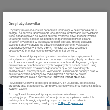
Drogi użytkowniku
Używamy plików cookies lub podobnych technologii w celu zapewnienia Ci
dostępu do serwisu, usprawniania jego działania, profilowania i wyświetlania
treści dopasowanych do Twoich potrzeb. W każdej chwili możesz zmienić
ustawienia plików cookies lub podobnych technologii poprzez zmianę
ustawień prywatności w przeglądarce bądź aplikacji, zmianę ustawień
swojego konta w serwisie lub zmianę swoich preferencji w zakładce
Ustawienia cookies w stopce strony. Pamiętaj, że zmiana ta może
spowodować brak dostępu do niektórych funkcji serwisu.
Dane osobowe dotyczące korzystania z serwisu, w tym zapisywane i
odczytywane z plików cookies lub podobnych technologii będą przetwarzane
w celu zapewnienia dostępu do serwisu, w celach marketingowych, w tym
profilowania, w celach wewnętrznych związanych ze świadczeniem usług
oraz prowadzeniem działalności gospodarczej, w tym dowodowych,
analitycznych i statystycznych, wykrywania i eliminowania nadużyć oraz w
celu wykonywania obowiązków wynikających z przepisów prawa.
Administratorem Twoich danych jest
Telewizja Polsat sp. z o.o.
Przysługuje Ci prawo do dostępu do danych, ich usunięcia, ograniczenia
przetwarzania, przenoszenia, sprzeciwu, sprostowania oraz cofnięcia zgód w
każdym czasie.
Szczegółowe informacje dotyczące przetwarzania danych oraz
przysługujących Ci uprawnień, informacje dotyczące plików cookies lub
podobnych technologii, w tym dotyczące możliwości zarządzania
ustawieniami prywatności, znajdują się w
Polityce Prywatności
.