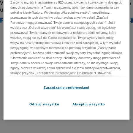
Zarówno my, jak i nasi partnerzy
920
przechowujemy i uzyskujemy dostęp do
danych osobowych na Twoim urządzeniu, takich jak dane przeglądania czy
unikalne identyfikatory. Wybierając „Akceptuj wszystko”, umożliwiasz
przetwarzanie tych danych w celach wskazanych w sekcji „Zaufani
Partnerzy mogą przetwarzać Twoje dane w następujących celach”. Jeśli
wybierzesz „Odrzuć wszystko” lub wycofasz swoją zgodę, nie będziemy
przetwarzać Twoich danych osobowych, a niektóre treści i reklamy, które
widzisz, mogą nie być dla Ciebie odpowiednie. Twoje wybory będą miały
wpływ na naszą stronę internetową i możesz nimi zarządzać, w tym wycofać
swoją zgodę, w dowolnym momencie za pomocą przycisku „Zarządzanie
preferencjami”. Możesz także zmienić swoje wybory i wycofać zgodę klikając
"Ustawienia cookies" na dole strony. Niektórzy dostawcy mogą przetwarzać
Twoje dane w oparciu o swoje uzasadnione interesy, co nie wymaga Twojej
zgody. Możesz w każdej chwili sprzeciwić się temu rodzajowi przetwarzania,
klikając przycisk „Zarządzanie preferencjami” lub klikając "Ustawienia
cookies" na dole strony. Nie możesz sprzeciwić się przetwarzaniu przez
dostawców danych osobowych w celu zapewnienia bezpieczeństwa,
Zarządzanie preferencjami
zapobiegania oszustwom i naprawiania błędów, a w tym celu mogą zostać
wykorzystane pewne dokładne dane geolokalizacyjne i aktywne skanowanie
cech urządzenia w celu identyfikacji. Nie możesz również sprzeciwić się
przetwarzaniu danych osobowych w celu dostarczania i prezentacji reklam i
Odrzuć wszystko
Akceptuj wszystko
treści. Wyjątek ten nie dotyczy reklam ukierunkowanych. Więcej szczegółów
znajdziesz w naszej Polityce Prywatności.
Polityka prywatności
Zaufani Partnerzy mogą przetwarzać Twoje dane w
następujących celach: