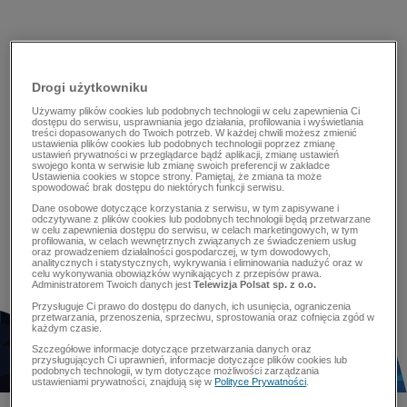
Drogi użytkowniku
Używamy plików cookies lub podobnych technologii w celu zapewnienia Ci
dostępu do serwisu, usprawniania jego działania, profilowania i wyświetlania
treści dopasowanych do Twoich potrzeb. W każdej chwili możesz zmienić
ustawienia plików cookies lub podobnych technologii poprzez zmianę
ustawień prywatności w przeglądarce bądź aplikacji, zmianę ustawień
swojego konta w serwisie lub zmianę swoich preferencji w zakładce
Ustawienia cookies w stopce strony. Pamiętaj, że zmiana ta może
spowodować brak dostępu do niektórych funkcji serwisu.
Dane osobowe dotyczące korzystania z serwisu, w tym zapisywane i
odczytywane z plików cookies lub podobnych technologii będą przetwarzane
w celu zapewnienia dostępu do serwisu, w celach marketingowych, w tym
profilowania, w celach wewnętrznych związanych ze świadczeniem usług
oraz prowadzeniem działalności gospodarczej, w tym dowodowych,
analitycznych i statystycznych, wykrywania i eliminowania nadużyć oraz w
celu wykonywania obowiązków wynikających z przepisów prawa.
Administratorem Twoich danych jest
Telewizja Polsat sp. z o.o.
Przysługuje Ci prawo do dostępu do danych, ich usunięcia, ograniczenia
przetwarzania, przenoszenia, sprzeciwu, sprostowania oraz cofnięcia zgód w
każdym czasie.
Szczegółowe informacje dotyczące przetwarzania danych oraz
przysługujących Ci uprawnień, informacje dotyczące plików cookies lub
podobnych technologii, w tym dotyczące możliwości zarządzania
ustawieniami prywatności, znajdują się w
Polityce Prywatności
.