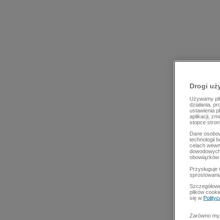
Drogi uż
Używamy plik
działania, p
ustawienia p
aplikacji, z
stopce stron
Dane osobow
technologii 
celach wewn
dowodowych,
obowiązków 
Przysługuje 
sprostowani
Szczegółowe
plików cooki
się w
Polity
Zarówno my, 