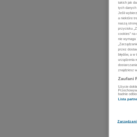
takich jak d
tych danych
Jeśli wybie
a niektóre t
naszą stron
przycisku „Z
cookies" na 
nie wymaga T
„Zarządzanie
przez dosta
błędów, a w
urządzenia w
dostarczania
znajdziesz w
Zaufani 
Użycie dokła
Przechowywan
badnie odbio
Lista part
Zarządzani