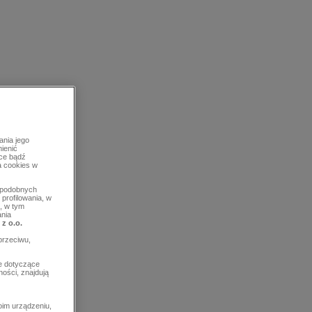
ania jego
mienić
rce bądź
a cookies w
b podobnych
profilowania, w
, w tym
ania
 z o.o.
przeciwu,
e dotyczące
ości, znajdują
im urządzeniu,