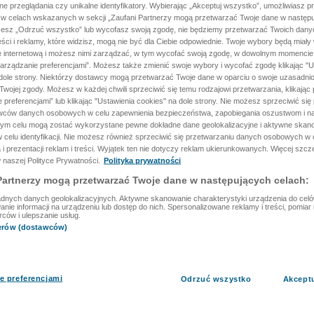
ane przeglądania czy unikalne identyfikatory. Wybierając „Akceptuj wszystko”, umożliwiasz p
 w celach wskazanych w sekcji „Zaufani Partnerzy mogą przetwarzać Twoje dane w następu
rzesz „Odrzuć wszystko” lub wycofasz swoją zgodę, nie będziemy przetwarzać Twoich dan
reści i reklamy, które widzisz, mogą nie być dla Ciebie odpowiednie. Twoje wybory będą miały
ę internetową i możesz nimi zarządzać, w tym wycofać swoją zgodę, w dowolnym momenci
arządzanie preferencjami”. Możesz także zmienić swoje wybory i wycofać zgodę klikając "U
dole strony. Niektórzy dostawcy mogą przetwarzać Twoje dane w oparciu o swoje uzasadnio
wojej zgody. Możesz w każdej chwili sprzeciwić się temu rodzajowi przetwarzania, klikając 
 preferencjami” lub klikając "Ustawienia cookies" na dole strony. Nie możesz sprzeciwić się
wców danych osobowych w celu zapewnienia bezpieczeństwa, zapobiegania oszustwom i na
 tym celu mogą zostać wykorzystane pewne dokładne dane geolokalizacyjne i aktywne skan
 celu identyfikacji. Nie możesz również sprzeciwić się przetwarzaniu danych osobowych w 
 i prezentacji reklam i treści. Wyjątek ten nie dotyczy reklam ukierunkowanych. Więcej szc
 naszej Polityce Prywatności.
Polityka prywatności
Partnerzy mogą przetwarzać Twoje dane w następujących celach:
dnych danych geolokalizacyjnych. Aktywne skanowanie charakterystyki urządzenia do celów 
ie informacji na urządzeniu lub dostęp do nich. Spersonalizowane reklamy i treści, pomiar r
rców i ulepszanie usług.
nerów (dostawców)
e preferencjami
Odrzuć wszystko
Akcept