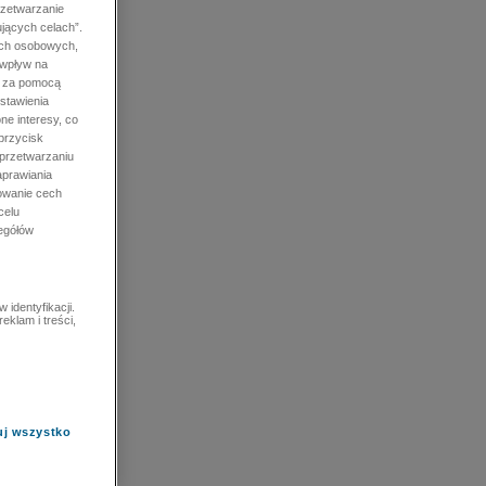
rzetwarzanie
jących celach”.
ych osobowych,
 wpływ na
e za pomocą
stawienia
ne interesy, co
przycisk
 przetwarzaniu
prawiania
owanie cech
celu
zegółów
identyfikacji.
eklam i treści,
uj wszystko