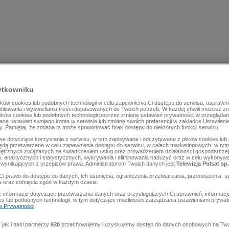
ytkowniku
ów cookies lub podobnych technologii w celu zapewnienia Ci dostępu do serwisu, usprawni
rofilowania i wyświetlania treści dopasowanych do Twoich potrzeb. W każdej chwili możesz z
lików cookies lub podobnych technologii poprzez zmianę ustawień prywatności w przegląda
mianę ustawień swojego konta w serwisie lub zmianę swoich preferencji w zakładce Ustawieni
y. Pamiętaj, że zmiana ta może spowodować brak dostępu do niektórych funkcji serwisu.
e dotyczące korzystania z serwisu, w tym zapisywane i odczytywane z plików cookies lu
będą przetwarzane w celu zapewnienia dostępu do serwisu, w celach marketingowych, w tym 
ętrznych związanych ze świadczeniem usług oraz prowadzeniem działalności gospodarczej
 analitycznych i statystycznych, wykrywania i eliminowania nadużyć oraz w celu wykonyw
wynikających z przepisów prawa. Administratorem Twoich danych jest
Telewizja Polsat sp.
Ci prawo do dostępu do danych, ich usunięcia, ograniczenia przetwarzania, przenoszenia, s
a oraz cofnięcia zgód w każdym czasie.
 informacje dotyczące przetwarzania danych oraz przysługujących Ci uprawnień, informacj
es lub podobnych technologii, w tym dotyczące możliwości zarządzania ustawieniami prywatn
ce Prywatności
.
jak i nasi partnerzy
920
przechowujemy i uzyskujemy dostęp do danych osobowych na Two