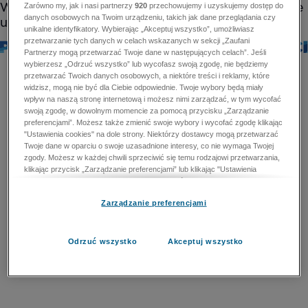
Zarówno my, jak i nasi partnerzy
920
przechowujemy i uzyskujemy dostęp do
danych osobowych na Twoim urządzeniu, takich jak dane przeglądania czy
unikalne identyfikatory. Wybierając „Akceptuj wszystko”, umożliwiasz
przetwarzanie tych danych w celach wskazanych w sekcji „Zaufani
Partnerzy mogą przetwarzać Twoje dane w następujących celach”. Jeśli
wybierzesz „Odrzuć wszystko” lub wycofasz swoją zgodę, nie będziemy
przetwarzać Twoich danych osobowych, a niektóre treści i reklamy, które
widzisz, mogą nie być dla Ciebie odpowiednie. Twoje wybory będą miały
wpływ na naszą stronę internetową i możesz nimi zarządzać, w tym wycofać
swoją zgodę, w dowolnym momencie za pomocą przycisku „Zarządzanie
preferencjami”. Możesz także zmienić swoje wybory i wycofać zgodę klikając
"Ustawienia cookies" na dole strony. Niektórzy dostawcy mogą przetwarzać
Twoje dane w oparciu o swoje uzasadnione interesy, co nie wymaga Twojej
zgody. Możesz w każdej chwili sprzeciwić się temu rodzajowi przetwarzania,
klikając przycisk „Zarządzanie preferencjami” lub klikając "Ustawienia
cookies" na dole strony. Nie możesz sprzeciwić się przetwarzaniu przez
dostawców danych osobowych w celu zapewnienia bezpieczeństwa,
Zarządzanie preferencjami
zapobiegania oszustwom i naprawiania błędów, a w tym celu mogą zostać
wykorzystane pewne dokładne dane geolokalizacyjne i aktywne skanowanie
cech urządzenia w celu identyfikacji. Nie możesz również sprzeciwić się
przetwarzaniu danych osobowych w celu dostarczania i prezentacji reklam i
Odrzuć wszystko
Akceptuj wszystko
treści. Wyjątek ten nie dotyczy reklam ukierunkowanych. Więcej szczegółów
znajdziesz w naszej Polityce Prywatności.
Polityka prywatności
Zaufani Partnerzy mogą przetwarzać Twoje dane w
następujących celach: