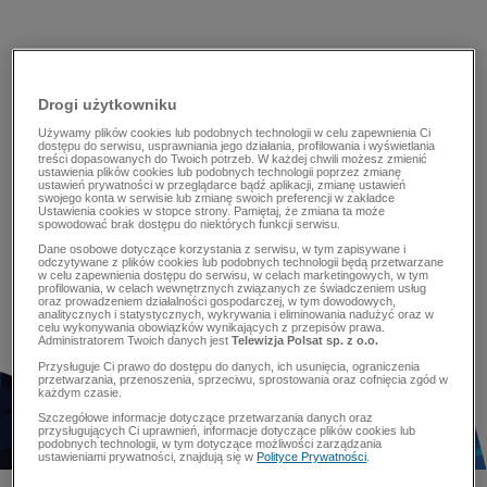
Drogi użytkowniku
Używamy plików cookies lub podobnych technologii w celu zapewnienia Ci
dostępu do serwisu, usprawniania jego działania, profilowania i wyświetlania
treści dopasowanych do Twoich potrzeb. W każdej chwili możesz zmienić
ustawienia plików cookies lub podobnych technologii poprzez zmianę
ustawień prywatności w przeglądarce bądź aplikacji, zmianę ustawień
swojego konta w serwisie lub zmianę swoich preferencji w zakładce
Ustawienia cookies w stopce strony. Pamiętaj, że zmiana ta może
spowodować brak dostępu do niektórych funkcji serwisu.
Dane osobowe dotyczące korzystania z serwisu, w tym zapisywane i
odczytywane z plików cookies lub podobnych technologii będą przetwarzane
w celu zapewnienia dostępu do serwisu, w celach marketingowych, w tym
profilowania, w celach wewnętrznych związanych ze świadczeniem usług
oraz prowadzeniem działalności gospodarczej, w tym dowodowych,
analitycznych i statystycznych, wykrywania i eliminowania nadużyć oraz w
celu wykonywania obowiązków wynikających z przepisów prawa.
Administratorem Twoich danych jest
Telewizja Polsat sp. z o.o.
Przysługuje Ci prawo do dostępu do danych, ich usunięcia, ograniczenia
przetwarzania, przenoszenia, sprzeciwu, sprostowania oraz cofnięcia zgód w
każdym czasie.
Szczegółowe informacje dotyczące przetwarzania danych oraz
przysługujących Ci uprawnień, informacje dotyczące plików cookies lub
podobnych technologii, w tym dotyczące możliwości zarządzania
ustawieniami prywatności, znajdują się w
Polityce Prywatności
.