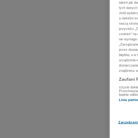
takich jak d
tych danych
Jeśli wybie
a niektóre t
naszą stron
przycisku „Z
cookies" na 
nie wymaga T
„Zarządzanie
przez dosta
błędów, a w
urządzenia w
dostarczania
znajdziesz w
Zaufani 
Użycie dokła
Przechowywan
badnie odbio
Lista part
Zarządzani