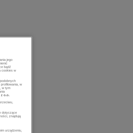
ania jego
mienić
rce bądź
a cookies w
b podobnych
profilowania, w
, w tym
ania
 z o.o.
przeciwu,
e dotyczące
ości, znajdują
im urządzeniu,