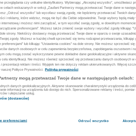
ane przeglądania czy unikalne identyfikatory. Wybierając „Akceptuj wszystko”, umożliwiasz p
 w celach wskazanych w sekcji „Zaufani Partnerzy mogą przetwarzać Twoje dane w następu
rzesz „Odrzuć wszystko” lub wycofasz swoją zgodę, nie będziemy przetwarzać Twoich dan
reści i reklamy, które widzisz, mogą nie być dla Ciebie odpowiednie. Twoje wybory będą miały
ę internetową i możesz nimi zarządzać, w tym wycofać swoją zgodę, w dowolnym momenci
arządzanie preferencjami”. Możesz także zmienić swoje wybory i wycofać zgodę klikając "U
dole strony. Niektórzy dostawcy mogą przetwarzać Twoje dane w oparciu o swoje uzasadnio
wojej zgody. Możesz w każdej chwili sprzeciwić się temu rodzajowi przetwarzania, klikając 
 preferencjami” lub klikając "Ustawienia cookies" na dole strony. Nie możesz sprzeciwić się
wców danych osobowych w celu zapewnienia bezpieczeństwa, zapobiegania oszustwom i na
 tym celu mogą zostać wykorzystane pewne dokładne dane geolokalizacyjne i aktywne skan
 celu identyfikacji. Nie możesz również sprzeciwić się przetwarzaniu danych osobowych w 
 i prezentacji reklam i treści. Wyjątek ten nie dotyczy reklam ukierunkowanych. Więcej szc
 naszej Polityce Prywatności.
Polityka prywatności
Partnerzy mogą przetwarzać Twoje dane w następujących celach:
dnych danych geolokalizacyjnych. Aktywne skanowanie charakterystyki urządzenia do celów 
ie informacji na urządzeniu lub dostęp do nich. Spersonalizowane reklamy i treści, pomiar r
rców i ulepszanie usług.
nerów (dostawców)
e preferencjami
Odrzuć wszystko
Akcept