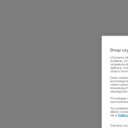
Drogi uż
Używamy plik
działania, p
ustawienia p
aplikacji, z
stopce stron
Dane osobow
technologii 
celach wewn
dowodowych,
obowiązków 
Przysługuje 
sprostowani
Szczegółowe
plików cooki
się w
Polity
Zarówno my, 