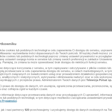
ytkowniku
ów cookies lub podobnych technologii w celu zapewnienia Ci dostępu do serwisu, usprawni
rofilowania i wyświetlania treści dopasowanych do Twoich potrzeb. W każdej chwili możesz z
lików cookies lub podobnych technologii poprzez zmianę ustawień prywatności w przegląda
mianę ustawień swojego konta w serwisie lub zmianę swoich preferencji w zakładce Ustawieni
y. Pamiętaj, że zmiana ta może spowodować brak dostępu do niektórych funkcji serwisu.
e dotyczące korzystania z serwisu, w tym zapisywane i odczytywane z plików cookies lu
będą przetwarzane w celu zapewnienia dostępu do serwisu, w celach marketingowych, w tym 
ętrznych związanych ze świadczeniem usług oraz prowadzeniem działalności gospodarczej
 analitycznych i statystycznych, wykrywania i eliminowania nadużyć oraz w celu wykonyw
wynikających z przepisów prawa. Administratorem Twoich danych jest
Telewizja Polsat sp.
Ci prawo do dostępu do danych, ich usunięcia, ograniczenia przetwarzania, przenoszenia, s
a oraz cofnięcia zgód w każdym czasie.
 informacje dotyczące przetwarzania danych oraz przysługujących Ci uprawnień, informacj
es lub podobnych technologii, w tym dotyczące możliwości zarządzania ustawieniami prywatn
ce Prywatności
.
jak i nasi partnerzy
920
przechowujemy i uzyskujemy dostęp do danych osobowych na Two