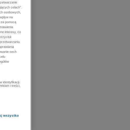
rzetwarzanie
jących celach”.
ych osobowych,
 wpływ na
e za pomocą
stawienia
ne interesy, co
przycisk
 przetwarzaniu
prawiania
owanie cech
celu
zegółów
identyfikacji.
eklam i treści,
uj wszystko