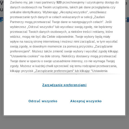
Zarówno my, jak i nasi partnerzy
920
przechowujemy i uzyskujemy dostęp do
danych osobowych na Twoim urządzeniu, takich jak dane przeglądania czy
unikalne identyfikatory. Wybierając „Akceptuj wszystko”, umożliwiasz
przetwarzanie tych danych w celach wskazanych w sekcji „Zaufani
Partnerzy mogą przetwarzać Twoje dane w następujących celach”. Jeśli
wybierzesz „Odrzuć wszystko” lub wycofasz swoją zgodę, nie będziemy
przetwarzać Twoich danych osobowych, a niektóre treści i reklamy, które
widzisz, mogą nie być dla Ciebie odpowiednie. Twoje wybory będą miały
wpływ na naszą stronę internetową i możesz nimi zarządzać, w tym wycofać
swoją zgodę, w dowolnym momencie za pomocą przycisku „Zarządzanie
preferencjami”. Możesz także zmienić swoje wybory i wycofać zgodę klikając
"Ustawienia cookies" na dole strony. Niektórzy dostawcy mogą przetwarzać
Twoje dane w oparciu o swoje uzasadnione interesy, co nie wymaga Twojej
zgody. Możesz w każdej chwili sprzeciwić się temu rodzajowi przetwarzania,
klikając przycisk „Zarządzanie preferencjami” lub klikając "Ustawienia
cookies" na dole strony. Nie możesz sprzeciwić się przetwarzaniu przez
dostawców danych osobowych w celu zapewnienia bezpieczeństwa,
Zarządzanie preferencjami
zapobiegania oszustwom i naprawiania błędów, a w tym celu mogą zostać
wykorzystane pewne dokładne dane geolokalizacyjne i aktywne skanowanie
cech urządzenia w celu identyfikacji. Nie możesz również sprzeciwić się
przetwarzaniu danych osobowych w celu dostarczania i prezentacji reklam i
Odrzuć wszystko
Akceptuj wszystko
treści. Wyjątek ten nie dotyczy reklam ukierunkowanych. Więcej szczegółów
znajdziesz w naszej Polityce Prywatności.
Polityka prywatności
Zaufani Partnerzy mogą przetwarzać Twoje dane w
następujących celach: