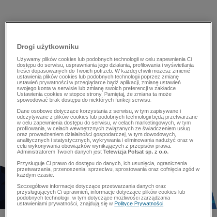
Drogi użytkowniku
Używamy plików cookies lub podobnych technologii w celu zapewnienia Ci
dostępu do serwisu, usprawniania jego działania, profilowania i wyświetlania
treści dopasowanych do Twoich potrzeb. W każdej chwili możesz zmienić
ustawienia plików cookies lub podobnych technologii poprzez zmianę
ustawień prywatności w przeglądarce bądź aplikacji, zmianę ustawień
swojego konta w serwisie lub zmianę swoich preferencji w zakładce
Ustawienia cookies w stopce strony. Pamiętaj, że zmiana ta może
spowodować brak dostępu do niektórych funkcji serwisu.
Dane osobowe dotyczące korzystania z serwisu, w tym zapisywane i
odczytywane z plików cookies lub podobnych technologii będą przetwarzane
w celu zapewnienia dostępu do serwisu, w celach marketingowych, w tym
profilowania, w celach wewnętrznych związanych ze świadczeniem usług
oraz prowadzeniem działalności gospodarczej, w tym dowodowych,
analitycznych i statystycznych, wykrywania i eliminowania nadużyć oraz w
celu wykonywania obowiązków wynikających z przepisów prawa.
Administratorem Twoich danych jest
Telewizja Polsat sp. z o.o.
Przysługuje Ci prawo do dostępu do danych, ich usunięcia, ograniczenia
przetwarzania, przenoszenia, sprzeciwu, sprostowania oraz cofnięcia zgód w
każdym czasie.
Szczegółowe informacje dotyczące przetwarzania danych oraz
przysługujących Ci uprawnień, informacje dotyczące plików cookies lub
podobnych technologii, w tym dotyczące możliwości zarządzania
ustawieniami prywatności, znajdują się w
Polityce Prywatności
.