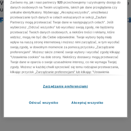
Zarówno my, jak i nasi partnerzy
920
przechowujemy i uzyskujemy dostęp do
danych osobowych na Twoim urządzeniu, takich jak dane przeglądania czy
unikalne identyfikatory. Wybierając „Akceptuj wszystko”, umożliwiasz
przetwarzanie tych danych w celach wskazanych w sekcji „Zaufani
Partnerzy mogą przetwarzać Twoje dane w następujących celach”. Jeśli
wybierzesz „Odrzuć wszystko” lub wycofasz swoją zgodę, nie będziemy
przetwarzać Twoich danych osobowych, a niektóre treści i reklamy, które
widzisz, mogą nie być dla Ciebie odpowiednie. Twoje wybory będą miały
wpływ na naszą stronę internetową i możesz nimi zarządzać, w tym wycofać
swoją zgodę, w dowolnym momencie za pomocą przycisku „Zarządzanie
preferencjami”. Możesz także zmienić swoje wybory i wycofać zgodę klikając
"Ustawienia cookies" na dole strony. Niektórzy dostawcy mogą przetwarzać
Twoje dane w oparciu o swoje uzasadnione interesy, co nie wymaga Twojej
zgody. Możesz w każdej chwili sprzeciwić się temu rodzajowi przetwarzania,
klikając przycisk „Zarządzanie preferencjami” lub klikając "Ustawienia
cookies" na dole strony. Nie możesz sprzeciwić się przetwarzaniu przez
dostawców danych osobowych w celu zapewnienia bezpieczeństwa,
Zarządzanie preferencjami
zapobiegania oszustwom i naprawiania błędów, a w tym celu mogą zostać
wykorzystane pewne dokładne dane geolokalizacyjne i aktywne skanowanie
cech urządzenia w celu identyfikacji. Nie możesz również sprzeciwić się
przetwarzaniu danych osobowych w celu dostarczania i prezentacji reklam i
Odrzuć wszystko
Akceptuj wszystko
treści. Wyjątek ten nie dotyczy reklam ukierunkowanych. Więcej szczegółów
znajdziesz w naszej Polityce Prywatności.
Polityka prywatności
Zaufani Partnerzy mogą przetwarzać Twoje dane w
następujących celach: