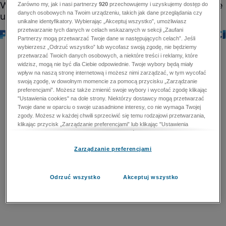
Zarówno my, jak i nasi partnerzy
920
przechowujemy i uzyskujemy dostęp do
danych osobowych na Twoim urządzeniu, takich jak dane przeglądania czy
unikalne identyfikatory. Wybierając „Akceptuj wszystko”, umożliwiasz
przetwarzanie tych danych w celach wskazanych w sekcji „Zaufani
Partnerzy mogą przetwarzać Twoje dane w następujących celach”. Jeśli
wybierzesz „Odrzuć wszystko” lub wycofasz swoją zgodę, nie będziemy
przetwarzać Twoich danych osobowych, a niektóre treści i reklamy, które
widzisz, mogą nie być dla Ciebie odpowiednie. Twoje wybory będą miały
wpływ na naszą stronę internetową i możesz nimi zarządzać, w tym wycofać
swoją zgodę, w dowolnym momencie za pomocą przycisku „Zarządzanie
preferencjami”. Możesz także zmienić swoje wybory i wycofać zgodę klikając
"Ustawienia cookies" na dole strony. Niektórzy dostawcy mogą przetwarzać
Twoje dane w oparciu o swoje uzasadnione interesy, co nie wymaga Twojej
zgody. Możesz w każdej chwili sprzeciwić się temu rodzajowi przetwarzania,
klikając przycisk „Zarządzanie preferencjami” lub klikając "Ustawienia
cookies" na dole strony. Nie możesz sprzeciwić się przetwarzaniu przez
dostawców danych osobowych w celu zapewnienia bezpieczeństwa,
Zarządzanie preferencjami
zapobiegania oszustwom i naprawiania błędów, a w tym celu mogą zostać
wykorzystane pewne dokładne dane geolokalizacyjne i aktywne skanowanie
cech urządzenia w celu identyfikacji. Nie możesz również sprzeciwić się
przetwarzaniu danych osobowych w celu dostarczania i prezentacji reklam i
Odrzuć wszystko
Akceptuj wszystko
treści. Wyjątek ten nie dotyczy reklam ukierunkowanych. Więcej szczegółów
znajdziesz w naszej Polityce Prywatności.
Polityka prywatności
Zaufani Partnerzy mogą przetwarzać Twoje dane w
następujących celach: