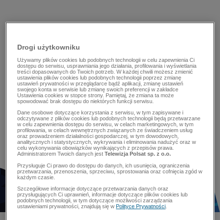
Drogi użytkowniku
Używamy plików cookies lub podobnych technologii w celu zapewnienia Ci
dostępu do serwisu, usprawniania jego działania, profilowania i wyświetlania
treści dopasowanych do Twoich potrzeb. W każdej chwili możesz zmienić
ustawienia plików cookies lub podobnych technologii poprzez zmianę
ustawień prywatności w przeglądarce bądź aplikacji, zmianę ustawień
swojego konta w serwisie lub zmianę swoich preferencji w zakładce
Ustawienia cookies w stopce strony. Pamiętaj, że zmiana ta może
spowodować brak dostępu do niektórych funkcji serwisu.
Dane osobowe dotyczące korzystania z serwisu, w tym zapisywane i
odczytywane z plików cookies lub podobnych technologii będą przetwarzane
w celu zapewnienia dostępu do serwisu, w celach marketingowych, w tym
profilowania, w celach wewnętrznych związanych ze świadczeniem usług
oraz prowadzeniem działalności gospodarczej, w tym dowodowych,
analitycznych i statystycznych, wykrywania i eliminowania nadużyć oraz w
celu wykonywania obowiązków wynikających z przepisów prawa.
Administratorem Twoich danych jest
Telewizja Polsat sp. z o.o.
Przysługuje Ci prawo do dostępu do danych, ich usunięcia, ograniczenia
przetwarzania, przenoszenia, sprzeciwu, sprostowania oraz cofnięcia zgód w
każdym czasie.
Szczegółowe informacje dotyczące przetwarzania danych oraz
przysługujących Ci uprawnień, informacje dotyczące plików cookies lub
podobnych technologii, w tym dotyczące możliwości zarządzania
ustawieniami prywatności, znajdują się w
Polityce Prywatności
.