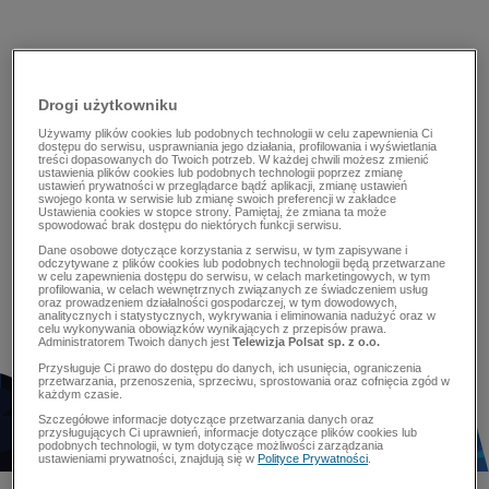
Drogi użytkowniku
Używamy plików cookies lub podobnych technologii w celu zapewnienia Ci
dostępu do serwisu, usprawniania jego działania, profilowania i wyświetlania
treści dopasowanych do Twoich potrzeb. W każdej chwili możesz zmienić
ustawienia plików cookies lub podobnych technologii poprzez zmianę
ustawień prywatności w przeglądarce bądź aplikacji, zmianę ustawień
swojego konta w serwisie lub zmianę swoich preferencji w zakładce
Ustawienia cookies w stopce strony. Pamiętaj, że zmiana ta może
spowodować brak dostępu do niektórych funkcji serwisu.
Dane osobowe dotyczące korzystania z serwisu, w tym zapisywane i
odczytywane z plików cookies lub podobnych technologii będą przetwarzane
w celu zapewnienia dostępu do serwisu, w celach marketingowych, w tym
profilowania, w celach wewnętrznych związanych ze świadczeniem usług
oraz prowadzeniem działalności gospodarczej, w tym dowodowych,
analitycznych i statystycznych, wykrywania i eliminowania nadużyć oraz w
celu wykonywania obowiązków wynikających z przepisów prawa.
Administratorem Twoich danych jest
Telewizja Polsat sp. z o.o.
Przysługuje Ci prawo do dostępu do danych, ich usunięcia, ograniczenia
przetwarzania, przenoszenia, sprzeciwu, sprostowania oraz cofnięcia zgód w
każdym czasie.
Szczegółowe informacje dotyczące przetwarzania danych oraz
przysługujących Ci uprawnień, informacje dotyczące plików cookies lub
podobnych technologii, w tym dotyczące możliwości zarządzania
ustawieniami prywatności, znajdują się w
Polityce Prywatności
.