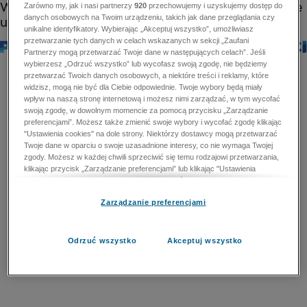
Zarówno my, jak i nasi partnerzy
920
przechowujemy i uzyskujemy dostęp do
danych osobowych na Twoim urządzeniu, takich jak dane przeglądania czy
unikalne identyfikatory. Wybierając „Akceptuj wszystko”, umożliwiasz
przetwarzanie tych danych w celach wskazanych w sekcji „Zaufani
Partnerzy mogą przetwarzać Twoje dane w następujących celach”. Jeśli
wybierzesz „Odrzuć wszystko” lub wycofasz swoją zgodę, nie będziemy
przetwarzać Twoich danych osobowych, a niektóre treści i reklamy, które
widzisz, mogą nie być dla Ciebie odpowiednie. Twoje wybory będą miały
wpływ na naszą stronę internetową i możesz nimi zarządzać, w tym wycofać
swoją zgodę, w dowolnym momencie za pomocą przycisku „Zarządzanie
preferencjami”. Możesz także zmienić swoje wybory i wycofać zgodę klikając
"Ustawienia cookies" na dole strony. Niektórzy dostawcy mogą przetwarzać
Twoje dane w oparciu o swoje uzasadnione interesy, co nie wymaga Twojej
zgody. Możesz w każdej chwili sprzeciwić się temu rodzajowi przetwarzania,
klikając przycisk „Zarządzanie preferencjami” lub klikając "Ustawienia
cookies" na dole strony. Nie możesz sprzeciwić się przetwarzaniu przez
dostawców danych osobowych w celu zapewnienia bezpieczeństwa,
Zarządzanie preferencjami
zapobiegania oszustwom i naprawiania błędów, a w tym celu mogą zostać
wykorzystane pewne dokładne dane geolokalizacyjne i aktywne skanowanie
cech urządzenia w celu identyfikacji. Nie możesz również sprzeciwić się
przetwarzaniu danych osobowych w celu dostarczania i prezentacji reklam i
Odrzuć wszystko
Akceptuj wszystko
treści. Wyjątek ten nie dotyczy reklam ukierunkowanych. Więcej szczegółów
znajdziesz w naszej Polityce Prywatności.
Polityka prywatności
Zaufani Partnerzy mogą przetwarzać Twoje dane w
następujących celach: