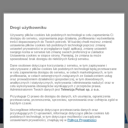
Drogi użytkowniku
Używamy plików cookies lub podobnych technologii w celu zapewnienia Ci
dostępu do serwisu, usprawniania jego działania, profilowania i wyświetlania
treści dopasowanych do Twoich potrzeb. W każdej chwili możesz zmienić
ustawienia plików cookies lub podobnych technologii poprzez zmianę
ustawień prywatności w przeglądarce bądź aplikacji, zmianę ustawień
swojego konta w serwisie lub zmianę swoich preferencji w zakładce
Ustawienia cookies w stopce strony. Pamiętaj, że zmiana ta może
spowodować brak dostępu do niektórych funkcji serwisu.
Dane osobowe dotyczące korzystania z serwisu, w tym zapisywane i
odczytywane z plików cookies lub podobnych technologii będą przetwarzane
w celu zapewnienia dostępu do serwisu, w celach marketingowych, w tym
profilowania, w celach wewnętrznych związanych ze świadczeniem usług
oraz prowadzeniem działalności gospodarczej, w tym dowodowych,
analitycznych i statystycznych, wykrywania i eliminowania nadużyć oraz w
celu wykonywania obowiązków wynikających z przepisów prawa.
Administratorem Twoich danych jest
Telewizja Polsat sp. z o.o.
Przysługuje Ci prawo do dostępu do danych, ich usunięcia, ograniczenia
przetwarzania, przenoszenia, sprzeciwu, sprostowania oraz cofnięcia zgód w
każdym czasie.
Szczegółowe informacje dotyczące przetwarzania danych oraz
przysługujących Ci uprawnień, informacje dotyczące plików cookies lub
podobnych technologii, w tym dotyczące możliwości zarządzania
ustawieniami prywatności, znajdują się w
Polityce Prywatności
.