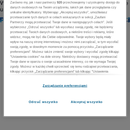
Zarówno my, jak i nasi partnerzy
920
przechowujemy i uzyskujemy dostęp do
danych osobowych na Twoim urządzeniu, takich jak dane przeglądania czy
unikalne identyfikatory. Wybierając „Akceptuj wszystko”, umożliwiasz
przetwarzanie tych danych w celach wskazanych w sekcji „Zaufani
Partnerzy mogą przetwarzać Twoje dane w następujących celach”. Jeśli
wybierzesz „Odrzuć wszystko” lub wycofasz swoją zgodę, nie będziemy
przetwarzać Twoich danych osobowych, a niektóre treści i reklamy, które
widzisz, mogą nie być dla Ciebie odpowiednie. Twoje wybory będą miały
wpływ na naszą stronę internetową i możesz nimi zarządzać, w tym wycofać
swoją zgodę, w dowolnym momencie za pomocą przycisku „Zarządzanie
preferencjami”. Możesz także zmienić swoje wybory i wycofać zgodę klikając
"Ustawienia cookies" na dole strony. Niektórzy dostawcy mogą przetwarzać
Twoje dane w oparciu o swoje uzasadnione interesy, co nie wymaga Twojej
zgody. Możesz w każdej chwili sprzeciwić się temu rodzajowi przetwarzania,
klikając przycisk „Zarządzanie preferencjami” lub klikając "Ustawienia
cookies" na dole strony. Nie możesz sprzeciwić się przetwarzaniu przez
dostawców danych osobowych w celu zapewnienia bezpieczeństwa,
Zarządzanie preferencjami
zapobiegania oszustwom i naprawiania błędów, a w tym celu mogą zostać
wykorzystane pewne dokładne dane geolokalizacyjne i aktywne skanowanie
cech urządzenia w celu identyfikacji. Nie możesz również sprzeciwić się
przetwarzaniu danych osobowych w celu dostarczania i prezentacji reklam i
Odrzuć wszystko
Akceptuj wszystko
treści. Wyjątek ten nie dotyczy reklam ukierunkowanych. Więcej szczegółów
znajdziesz w naszej Polityce Prywatności.
Polityka prywatności
Zaufani Partnerzy mogą przetwarzać Twoje dane w
następujących celach: