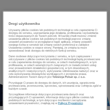
Drogi użytkowniku
Używamy plików cookies lub podobnych technologii w celu zapewnienia Ci
dostępu do serwisu, usprawniania jego działania, profilowania i wyświetlania
treści dopasowanych do Twoich potrzeb. W każdej chwili możesz zmienić
ustawienia plików cookies lub podobnych technologii poprzez zmianę
ustawień prywatności w przeglądarce bądź aplikacji, zmianę ustawień
swojego konta w serwisie lub zmianę swoich preferencji w zakładce
Ustawienia cookies w stopce strony. Pamiętaj, że zmiana ta może
spowodować brak dostępu do niektórych funkcji serwisu.
Dane osobowe dotyczące korzystania z serwisu, w tym zapisywane i
odczytywane z plików cookies lub podobnych technologii będą przetwarzane
w celu zapewnienia dostępu do serwisu, w celach marketingowych, w tym
profilowania, w celach wewnętrznych związanych ze świadczeniem usług
oraz prowadzeniem działalności gospodarczej, w tym dowodowych,
analitycznych i statystycznych, wykrywania i eliminowania nadużyć oraz w
celu wykonywania obowiązków wynikających z przepisów prawa.
Administratorem Twoich danych jest
Telewizja Polsat sp. z o.o.
Przysługuje Ci prawo do dostępu do danych, ich usunięcia, ograniczenia
przetwarzania, przenoszenia, sprzeciwu, sprostowania oraz cofnięcia zgód w
każdym czasie.
Szczegółowe informacje dotyczące przetwarzania danych oraz
przysługujących Ci uprawnień, informacje dotyczące plików cookies lub
podobnych technologii, w tym dotyczące możliwości zarządzania
ustawieniami prywatności, znajdują się w
Polityce Prywatności
.