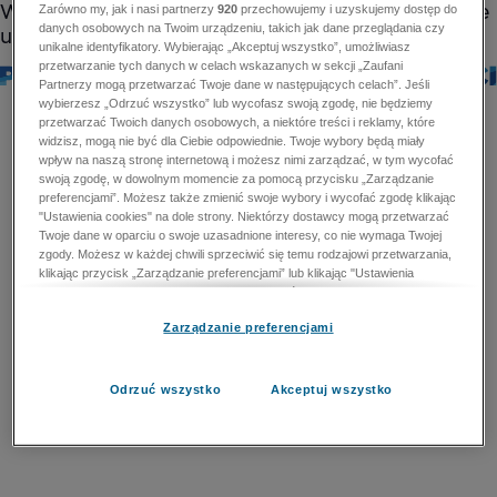
Zarówno my, jak i nasi partnerzy
920
przechowujemy i uzyskujemy dostęp do
danych osobowych na Twoim urządzeniu, takich jak dane przeglądania czy
unikalne identyfikatory. Wybierając „Akceptuj wszystko”, umożliwiasz
przetwarzanie tych danych w celach wskazanych w sekcji „Zaufani
Partnerzy mogą przetwarzać Twoje dane w następujących celach”. Jeśli
wybierzesz „Odrzuć wszystko” lub wycofasz swoją zgodę, nie będziemy
przetwarzać Twoich danych osobowych, a niektóre treści i reklamy, które
widzisz, mogą nie być dla Ciebie odpowiednie. Twoje wybory będą miały
wpływ na naszą stronę internetową i możesz nimi zarządzać, w tym wycofać
swoją zgodę, w dowolnym momencie za pomocą przycisku „Zarządzanie
preferencjami”. Możesz także zmienić swoje wybory i wycofać zgodę klikając
"Ustawienia cookies" na dole strony. Niektórzy dostawcy mogą przetwarzać
Twoje dane w oparciu o swoje uzasadnione interesy, co nie wymaga Twojej
zgody. Możesz w każdej chwili sprzeciwić się temu rodzajowi przetwarzania,
klikając przycisk „Zarządzanie preferencjami” lub klikając "Ustawienia
cookies" na dole strony. Nie możesz sprzeciwić się przetwarzaniu przez
dostawców danych osobowych w celu zapewnienia bezpieczeństwa,
Zarządzanie preferencjami
zapobiegania oszustwom i naprawiania błędów, a w tym celu mogą zostać
wykorzystane pewne dokładne dane geolokalizacyjne i aktywne skanowanie
cech urządzenia w celu identyfikacji. Nie możesz również sprzeciwić się
przetwarzaniu danych osobowych w celu dostarczania i prezentacji reklam i
Odrzuć wszystko
Akceptuj wszystko
treści. Wyjątek ten nie dotyczy reklam ukierunkowanych. Więcej szczegółów
znajdziesz w naszej Polityce Prywatności.
Polityka prywatności
Zaufani Partnerzy mogą przetwarzać Twoje dane w
następujących celach: