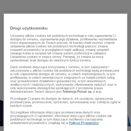
Drogi użytkowniku
Używamy plików cookies lub podobnych technologii w celu zapewnienia Ci
dostępu do serwisu, usprawniania jego działania, profilowania i wyświetlania
treści dopasowanych do Twoich potrzeb. W każdej chwili możesz zmienić
ustawienia plików cookies lub podobnych technologii poprzez zmianę
ustawień prywatności w przeglądarce bądź aplikacji, zmianę ustawień
swojego konta w serwisie lub zmianę swoich preferencji w zakładce
Ustawienia cookies w stopce strony. Pamiętaj, że zmiana ta może
spowodować brak dostępu do niektórych funkcji serwisu.
Dane osobowe dotyczące korzystania z serwisu, w tym zapisywane i
odczytywane z plików cookies lub podobnych technologii będą przetwarzane
w celu zapewnienia dostępu do serwisu, w celach marketingowych, w tym
profilowania, w celach wewnętrznych związanych ze świadczeniem usług
oraz prowadzeniem działalności gospodarczej, w tym dowodowych,
analitycznych i statystycznych, wykrywania i eliminowania nadużyć oraz w
celu wykonywania obowiązków wynikających z przepisów prawa.
Administratorem Twoich danych jest
Telewizja Polsat sp. z o.o.
Przysługuje Ci prawo do dostępu do danych, ich usunięcia, ograniczenia
przetwarzania, przenoszenia, sprzeciwu, sprostowania oraz cofnięcia zgód w
każdym czasie.
Szczegółowe informacje dotyczące przetwarzania danych oraz
przysługujących Ci uprawnień, informacje dotyczące plików cookies lub
podobnych technologii, w tym dotyczące możliwości zarządzania
ustawieniami prywatności, znajdują się w
Polityce Prywatności
.