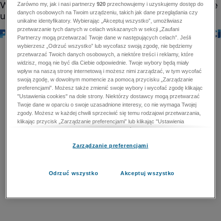
Zarówno my, jak i nasi partnerzy
920
przechowujemy i uzyskujemy dostęp do
danych osobowych na Twoim urządzeniu, takich jak dane przeglądania czy
unikalne identyfikatory. Wybierając „Akceptuj wszystko”, umożliwiasz
przetwarzanie tych danych w celach wskazanych w sekcji „Zaufani
Partnerzy mogą przetwarzać Twoje dane w następujących celach”. Jeśli
wybierzesz „Odrzuć wszystko” lub wycofasz swoją zgodę, nie będziemy
przetwarzać Twoich danych osobowych, a niektóre treści i reklamy, które
widzisz, mogą nie być dla Ciebie odpowiednie. Twoje wybory będą miały
wpływ na naszą stronę internetową i możesz nimi zarządzać, w tym wycofać
swoją zgodę, w dowolnym momencie za pomocą przycisku „Zarządzanie
preferencjami”. Możesz także zmienić swoje wybory i wycofać zgodę klikając
"Ustawienia cookies" na dole strony. Niektórzy dostawcy mogą przetwarzać
Twoje dane w oparciu o swoje uzasadnione interesy, co nie wymaga Twojej
zgody. Możesz w każdej chwili sprzeciwić się temu rodzajowi przetwarzania,
klikając przycisk „Zarządzanie preferencjami” lub klikając "Ustawienia
cookies" na dole strony. Nie możesz sprzeciwić się przetwarzaniu przez
dostawców danych osobowych w celu zapewnienia bezpieczeństwa,
Zarządzanie preferencjami
zapobiegania oszustwom i naprawiania błędów, a w tym celu mogą zostać
wykorzystane pewne dokładne dane geolokalizacyjne i aktywne skanowanie
cech urządzenia w celu identyfikacji. Nie możesz również sprzeciwić się
przetwarzaniu danych osobowych w celu dostarczania i prezentacji reklam i
Odrzuć wszystko
Akceptuj wszystko
treści. Wyjątek ten nie dotyczy reklam ukierunkowanych. Więcej szczegółów
znajdziesz w naszej Polityce Prywatności.
Polityka prywatności
Zaufani Partnerzy mogą przetwarzać Twoje dane w
następujących celach: