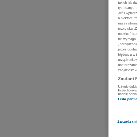
takich jak d
tych danych
Jeśli wybie
a niektóre t
naszą stron
przycisku „Z
cookies" na 
nie wymaga T
„Zarządzanie
przez dosta
błędów, a w
urządzenia w
dostarczania
znajdziesz w
Zaufani 
Użycie dokła
Przechowywan
badnie odbio
Lista part
Zarządzani