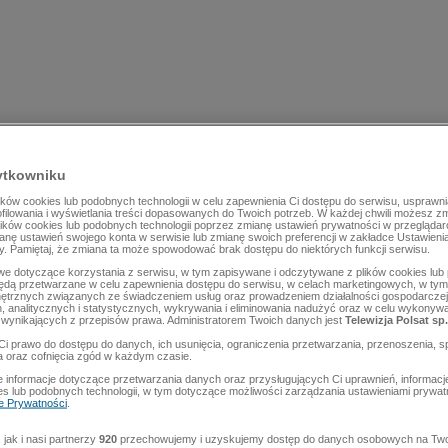
ytkowniku
ów cookies lub podobnych technologii w celu zapewnienia Ci dostępu do serwisu, usprawni
rofilowania i wyświetlania treści dopasowanych do Twoich potrzeb. W każdej chwili możesz z
lików cookies lub podobnych technologii poprzez zmianę ustawień prywatności w przegląda
mianę ustawień swojego konta w serwisie lub zmianę swoich preferencji w zakładce Ustawieni
y. Pamiętaj, że zmiana ta może spowodować brak dostępu do niektórych funkcji serwisu.
e dotyczące korzystania z serwisu, w tym zapisywane i odczytywane z plików cookies lu
będą przetwarzane w celu zapewnienia dostępu do serwisu, w celach marketingowych, w tym 
ętrznych związanych ze świadczeniem usług oraz prowadzeniem działalności gospodarczej
 analitycznych i statystycznych, wykrywania i eliminowania nadużyć oraz w celu wykonyw
wynikających z przepisów prawa. Administratorem Twoich danych jest
Telewizja Polsat sp.
Ci prawo do dostępu do danych, ich usunięcia, ograniczenia przetwarzania, przenoszenia, s
a oraz cofnięcia zgód w każdym czasie.
 informacje dotyczące przetwarzania danych oraz przysługujących Ci uprawnień, informacj
es lub podobnych technologii, w tym dotyczące możliwości zarządzania ustawieniami prywatn
ce Prywatności
.
jak i nasi partnerzy
920
przechowujemy i uzyskujemy dostęp do danych osobowych na Two