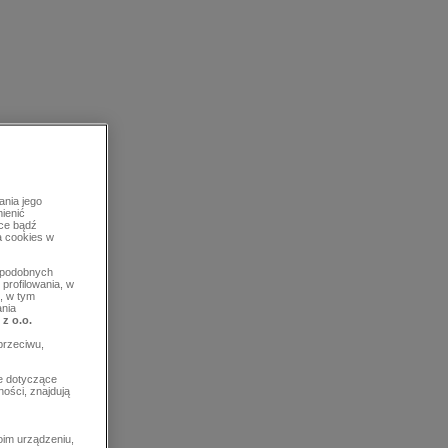
ania jego
mienić
rce bądź
a cookies w
b podobnych
profilowania, w
, w tym
ania
 z o.o.
przeciwu,
e dotyczące
ości, znajdują
im urządzeniu,