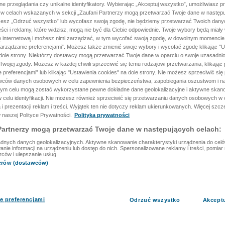
ane przeglądania czy unikalne identyfikatory. Wybierając „Akceptuj wszystko”, umożliwiasz p
 w celach wskazanych w sekcji „Zaufani Partnerzy mogą przetwarzać Twoje dane w następu
rzesz „Odrzuć wszystko” lub wycofasz swoją zgodę, nie będziemy przetwarzać Twoich dan
reści i reklamy, które widzisz, mogą nie być dla Ciebie odpowiednie. Twoje wybory będą miały
ę internetową i możesz nimi zarządzać, w tym wycofać swoją zgodę, w dowolnym momenci
arządzanie preferencjami”. Możesz także zmienić swoje wybory i wycofać zgodę klikając "U
dole strony. Niektórzy dostawcy mogą przetwarzać Twoje dane w oparciu o swoje uzasadnio
wojej zgody. Możesz w każdej chwili sprzeciwić się temu rodzajowi przetwarzania, klikając 
 preferencjami” lub klikając "Ustawienia cookies" na dole strony. Nie możesz sprzeciwić się
wców danych osobowych w celu zapewnienia bezpieczeństwa, zapobiegania oszustwom i na
 tym celu mogą zostać wykorzystane pewne dokładne dane geolokalizacyjne i aktywne skan
 celu identyfikacji. Nie możesz również sprzeciwić się przetwarzaniu danych osobowych w 
 i prezentacji reklam i treści. Wyjątek ten nie dotyczy reklam ukierunkowanych. Więcej szc
 naszej Polityce Prywatności.
Polityka prywatności
Partnerzy mogą przetwarzać Twoje dane w następujących celach:
dnych danych geolokalizacyjnych. Aktywne skanowanie charakterystyki urządzenia do celów 
ie informacji na urządzeniu lub dostęp do nich. Spersonalizowane reklamy i treści, pomiar r
rców i ulepszanie usług.
nerów (dostawców)
e preferencjami
Odrzuć wszystko
Akcept