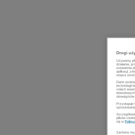
Drogi uż
Używamy plik
działania, p
ustawienia p
aplikacji, z
stopce stron
Dane osobow
technologii 
celach wewn
dowodowych,
obowiązków 
Przysługuje 
sprostowani
Szczegółowe
plików cooki
się w
Polity
Zarówno my, 