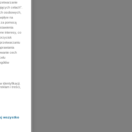
rzetwarzanie
jących celach”.
ych osobowych,
 wpływ na
e za pomocą
stawienia
ne interesy, co
przycisk
 przetwarzaniu
prawiania
owanie cech
celu
zegółów
identyfikacji.
eklam i treści,
uj wszystko