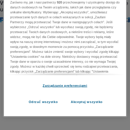
Zarówno my, jak i nasi partnerzy
920
przechowujemy i uzyskujemy dostęp do
danych osobowych na Twoim urządzeniu, takich jak dane przeglądania czy
unikalne identyfikatory. Wybierając „Akceptuj wszystko”, umożliwiasz
przetwarzanie tych danych w celach wskazanych w sekcji „Zaufani
Partnerzy mogą przetwarzać Twoje dane w następujących celach”. Jeśli
wybierzesz „Odrzuć wszystko” lub wycofasz swoją zgodę, nie będziemy
przetwarzać Twoich danych osobowych, a niektóre treści i reklamy, które
widzisz, mogą nie być dla Ciebie odpowiednie. Twoje wybory będą miały
wpływ na naszą stronę internetową i możesz nimi zarządzać, w tym wycofać
swoją zgodę, w dowolnym momencie za pomocą przycisku „Zarządzanie
preferencjami”. Możesz także zmienić swoje wybory i wycofać zgodę klikając
"Ustawienia cookies" na dole strony. Niektórzy dostawcy mogą przetwarzać
Twoje dane w oparciu o swoje uzasadnione interesy, co nie wymaga Twojej
zgody. Możesz w każdej chwili sprzeciwić się temu rodzajowi przetwarzania,
klikając przycisk „Zarządzanie preferencjami” lub klikając "Ustawienia
cookies" na dole strony. Nie możesz sprzeciwić się przetwarzaniu przez
dostawców danych osobowych w celu zapewnienia bezpieczeństwa,
Zarządzanie preferencjami
zapobiegania oszustwom i naprawiania błędów, a w tym celu mogą zostać
wykorzystane pewne dokładne dane geolokalizacyjne i aktywne skanowanie
cech urządzenia w celu identyfikacji. Nie możesz również sprzeciwić się
przetwarzaniu danych osobowych w celu dostarczania i prezentacji reklam i
Odrzuć wszystko
Akceptuj wszystko
treści. Wyjątek ten nie dotyczy reklam ukierunkowanych. Więcej szczegółów
znajdziesz w naszej Polityce Prywatności.
Polityka prywatności
Zaufani Partnerzy mogą przetwarzać Twoje dane w
następujących celach: