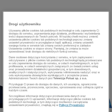
Drogi użytkowniku
Używamy plików cookies lub podobnych technologii w celu zapewnienia Ci
dostępu do serwisu, usprawniania jego działania, profilowania i wyświetlania
treści dopasowanych do Twoich potrzeb. W każdej chwili możesz zmienić
ustawienia plików cookies lub podobnych technologii poprzez zmianę
ustawień prywatności w przeglądarce bądź aplikacji, zmianę ustawień
swojego konta w serwisie lub zmianę swoich preferencji w zakładce
Ustawienia cookies w stopce strony. Pamiętaj, że zmiana ta może
spowodować brak dostępu do niektórych funkcji serwisu.
Dane osobowe dotyczące korzystania z serwisu, w tym zapisywane i
odczytywane z plików cookies lub podobnych technologii będą przetwarzane
w celu zapewnienia dostępu do serwisu, w celach marketingowych, w tym
profilowania, w celach wewnętrznych związanych ze świadczeniem usług
oraz prowadzeniem działalności gospodarczej, w tym dowodowych,
analitycznych i statystycznych, wykrywania i eliminowania nadużyć oraz w
celu wykonywania obowiązków wynikających z przepisów prawa.
Administratorem Twoich danych jest
Telewizja Polsat sp. z o.o.
Przysługuje Ci prawo do dostępu do danych, ich usunięcia, ograniczenia
przetwarzania, przenoszenia, sprzeciwu, sprostowania oraz cofnięcia zgód w
każdym czasie.
Szczegółowe informacje dotyczące przetwarzania danych oraz
przysługujących Ci uprawnień, informacje dotyczące plików cookies lub
podobnych technologii, w tym dotyczące możliwości zarządzania
ustawieniami prywatności, znajdują się w
Polityce Prywatności
.