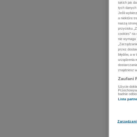
takich jak d
tych danych
Jeśli wybie
a niektóre t
naszą stron
przycisku „Z
cookies" na 
nie wymaga T
„Zarządzanie
przez dosta
błędów, a w
urządzenia w
dostarczania
znajdziesz w
Zaufani 
Użycie dokła
Przechowywan
badnie odbio
Lista part
Zarządzani