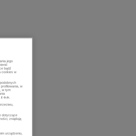
ania jego
mienić
rce bądź
a cookies w
b podobnych
profilowania, w
, w tym
ania
 z o.o.
przeciwu,
e dotyczące
ości, znajdują
im urządzeniu,