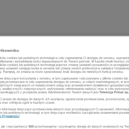
ytkowniku
ów cookies lub podobnych technologii w celu zapewnienia Ci dostępu do serwisu, usprawni
rofilowania i wyświetlania treści dopasowanych do Twoich potrzeb. W każdej chwili możesz z
lików cookies lub podobnych technologii poprzez zmianę ustawień prywatności w przegląda
mianę ustawień swojego konta w serwisie lub zmianę swoich preferencji w zakładce Ustawieni
y. Pamiętaj, że zmiana ta może spowodować brak dostępu do niektórych funkcji serwisu.
e dotyczące korzystania z serwisu, w tym zapisywane i odczytywane z plików cookies lu
będą przetwarzane w celu zapewnienia dostępu do serwisu, w celach marketingowych, w tym 
ętrznych związanych ze świadczeniem usług oraz prowadzeniem działalności gospodarczej
 analitycznych i statystycznych, wykrywania i eliminowania nadużyć oraz w celu wykonyw
wynikających z przepisów prawa. Administratorem Twoich danych jest
Telewizja Polsat sp.
Ci prawo do dostępu do danych, ich usunięcia, ograniczenia przetwarzania, przenoszenia, s
a oraz cofnięcia zgód w każdym czasie.
 informacje dotyczące przetwarzania danych oraz przysługujących Ci uprawnień, informacj
es lub podobnych technologii, w tym dotyczące możliwości zarządzania ustawieniami prywatn
ce Prywatności
.
jak i nasi partnerzy
920
przechowujemy i uzyskujemy dostęp do danych osobowych na Two