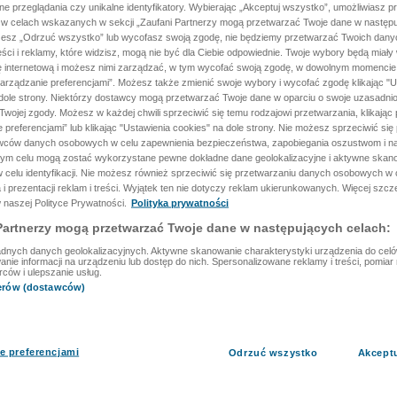
ane przeglądania czy unikalne identyfikatory. Wybierając „Akceptuj wszystko”, umożliwiasz p
 w celach wskazanych w sekcji „Zaufani Partnerzy mogą przetwarzać Twoje dane w następu
rzesz „Odrzuć wszystko” lub wycofasz swoją zgodę, nie będziemy przetwarzać Twoich dan
reści i reklamy, które widzisz, mogą nie być dla Ciebie odpowiednie. Twoje wybory będą miały
ę internetową i możesz nimi zarządzać, w tym wycofać swoją zgodę, w dowolnym momenci
arządzanie preferencjami”. Możesz także zmienić swoje wybory i wycofać zgodę klikając "U
dole strony. Niektórzy dostawcy mogą przetwarzać Twoje dane w oparciu o swoje uzasadnio
wojej zgody. Możesz w każdej chwili sprzeciwić się temu rodzajowi przetwarzania, klikając 
 preferencjami” lub klikając "Ustawienia cookies" na dole strony. Nie możesz sprzeciwić się
wców danych osobowych w celu zapewnienia bezpieczeństwa, zapobiegania oszustwom i na
 tym celu mogą zostać wykorzystane pewne dokładne dane geolokalizacyjne i aktywne skan
 celu identyfikacji. Nie możesz również sprzeciwić się przetwarzaniu danych osobowych w 
 i prezentacji reklam i treści. Wyjątek ten nie dotyczy reklam ukierunkowanych. Więcej szc
 naszej Polityce Prywatności.
Polityka prywatności
Partnerzy mogą przetwarzać Twoje dane w następujących celach:
dnych danych geolokalizacyjnych. Aktywne skanowanie charakterystyki urządzenia do celów 
ie informacji na urządzeniu lub dostęp do nich. Spersonalizowane reklamy i treści, pomiar r
rców i ulepszanie usług.
nerów (dostawców)
e preferencjami
Odrzuć wszystko
Akcept