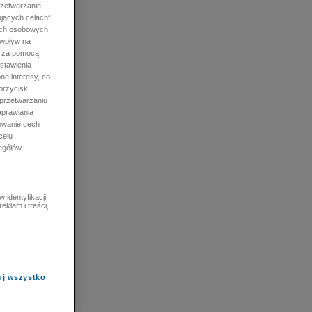
rzetwarzanie
jących celach”.
ych osobowych,
 wpływ na
e za pomocą
stawienia
ne interesy, co
przycisk
 przetwarzaniu
prawiania
owanie cech
celu
zegółów
identyfikacji.
eklam i treści,
uj wszystko