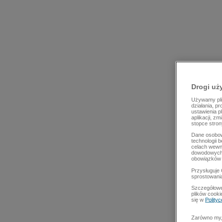
Drogi uż
Używamy plik
działania, p
ustawienia p
aplikacji, z
stopce stron
Dane osobow
technologii 
celach wewn
dowodowych,
obowiązków 
Przysługuje 
sprostowani
Szczegółowe
plików cooki
się w
Polity
Zarówno my, 