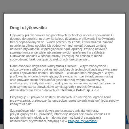
Drogi użytkowniku
Używamy plików cookies lub podobnych technologii w celu zapewnienia Ci
dostępu do serwisu, usprawniania jego działania, profilowania i wyświetlania
treści dopasowanych do Twoich potrzeb. W każdej chwili możesz zmienić
ustawienia plików cookies lub podobnych technologii poprzez zmianę
ustawień prywatności w przeglądarce bądź aplikacji, zmianę ustawień
swojego konta w serwisie lub zmianę swoich preferencji w zakładce
Ustawienia cookies w stopce strony. Pamiętaj, że zmiana ta może
spowodować brak dostępu do niektórych funkcji serwisu.
Dane osobowe dotyczące korzystania z serwisu, w tym zapisywane i
odczytywane z plików cookies lub podobnych technologii będą przetwarzane
w celu zapewnienia dostępu do serwisu, w celach marketingowych, w tym
profilowania, w celach wewnętrznych związanych ze świadczeniem usług
oraz prowadzeniem działalności gospodarczej, w tym dowodowych,
analitycznych i statystycznych, wykrywania i eliminowania nadużyć oraz w
celu wykonywania obowiązków wynikających z przepisów prawa.
Administratorem Twoich danych jest
Telewizja Polsat sp. z o.o.
Przysługuje Ci prawo do dostępu do danych, ich usunięcia, ograniczenia
przetwarzania, przenoszenia, sprzeciwu, sprostowania oraz cofnięcia zgód w
każdym czasie.
Szczegółowe informacje dotyczące przetwarzania danych oraz
przysługujących Ci uprawnień, informacje dotyczące plików cookies lub
podobnych technologii, w tym dotyczące możliwości zarządzania
ustawieniami prywatności, znajdują się w
Polityce Prywatności
.