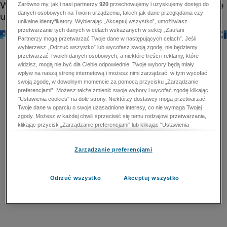
Zarówno my, jak i nasi partnerzy
920
przechowujemy i uzyskujemy dostęp do
danych osobowych na Twoim urządzeniu, takich jak dane przeglądania czy
unikalne identyfikatory. Wybierając „Akceptuj wszystko”, umożliwiasz
przetwarzanie tych danych w celach wskazanych w sekcji „Zaufani
Partnerzy mogą przetwarzać Twoje dane w następujących celach”. Jeśli
wybierzesz „Odrzuć wszystko” lub wycofasz swoją zgodę, nie będziemy
przetwarzać Twoich danych osobowych, a niektóre treści i reklamy, które
widzisz, mogą nie być dla Ciebie odpowiednie. Twoje wybory będą miały
wpływ na naszą stronę internetową i możesz nimi zarządzać, w tym wycofać
swoją zgodę, w dowolnym momencie za pomocą przycisku „Zarządzanie
preferencjami”. Możesz także zmienić swoje wybory i wycofać zgodę klikając
"Ustawienia cookies" na dole strony. Niektórzy dostawcy mogą przetwarzać
Twoje dane w oparciu o swoje uzasadnione interesy, co nie wymaga Twojej
zgody. Możesz w każdej chwili sprzeciwić się temu rodzajowi przetwarzania,
klikając przycisk „Zarządzanie preferencjami” lub klikając "Ustawienia
cookies" na dole strony. Nie możesz sprzeciwić się przetwarzaniu przez
dostawców danych osobowych w celu zapewnienia bezpieczeństwa,
Zarządzanie preferencjami
zapobiegania oszustwom i naprawiania błędów, a w tym celu mogą zostać
wykorzystane pewne dokładne dane geolokalizacyjne i aktywne skanowanie
cech urządzenia w celu identyfikacji. Nie możesz również sprzeciwić się
przetwarzaniu danych osobowych w celu dostarczania i prezentacji reklam i
Odrzuć wszystko
Akceptuj wszystko
treści. Wyjątek ten nie dotyczy reklam ukierunkowanych. Więcej szczegółów
znajdziesz w naszej Polityce Prywatności.
Polityka prywatności
Zaufani Partnerzy mogą przetwarzać Twoje dane w
następujących celach: