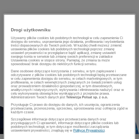
Drogi użytkowniku
Używamy plików cookies lub podobnych technologii w celu zapewnienia Ci
dostępu do serwisu, usprawniania jego działania, profilowania i wyświetlania
treści dopasowanych do Twoich potrzeb. W każdej chwili możesz zmienić
ustawienia plików cookies lub podobnych technologii poprzez zmianę
ustawień prywatności w przeglądarce bądź aplikacji, zmianę ustawień
swojego konta w serwisie lub zmianę swoich preferencji w zakładce
Ustawienia cookies w stopce strony. Pamiętaj, że zmiana ta może
spowodować brak dostępu do niektórych funkcji serwisu.
Dane osobowe dotyczące korzystania z serwisu, w tym zapisywane i
odczytywane z plików cookies lub podobnych technologii będą przetwarzane
w celu zapewnienia dostępu do serwisu, w celach marketingowych, w tym
profilowania, w celach wewnętrznych związanych ze świadczeniem usług
oraz prowadzeniem działalności gospodarczej, w tym dowodowych,
analitycznych i statystycznych, wykrywania i eliminowania nadużyć oraz w
celu wykonywania obowiązków wynikających z przepisów prawa.
Administratorem Twoich danych jest
Telewizja Polsat sp. z o.o.
Przysługuje Ci prawo do dostępu do danych, ich usunięcia, ograniczenia
przetwarzania, przenoszenia, sprzeciwu, sprostowania oraz cofnięcia zgód w
każdym czasie.
Szczegółowe informacje dotyczące przetwarzania danych oraz
przysługujących Ci uprawnień, informacje dotyczące plików cookies lub
podobnych technologii, w tym dotyczące możliwości zarządzania
ustawieniami prywatności, znajdują się w
Polityce Prywatności
.