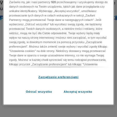
Zarówno my, jak i nasi partnerzy
920
przechowujemy i uzyskujemy dostęp do
danych osobowych na Twoim urządzeniu, takich jak dane przeglądania czy
unikalne identyfikatory. Wybierając „Akceptuj wszystko”, umożliwiasz
przetwarzanie tych danych w celach wskazanych w sekcji „Zaufani
Partnerzy mogą przetwarzać Twoje dane w następujących celach”. Jeśli
wybierzesz „Odrzuć wszystko” lub wycofasz swoją zgodę, nie będziemy
przetwarzać Twoich danych osobowych, a niektóre treści i reklamy, które
widzisz, mogą nie być dla Ciebie odpowiednie. Twoje wybory będą miały
wpływ na naszą stronę internetową i możesz nimi zarządzać, w tym wycofać
swoją zgodę, w dowolnym momencie za pomocą przycisku „Zarządzanie
preferencjami”. Możesz także zmienić swoje wybory i wycofać zgodę klikając
"Ustawienia cookies" na dole strony. Niektórzy dostawcy mogą przetwarzać
Twoje dane w oparciu o swoje uzasadnione interesy, co nie wymaga Twojej
zgody. Możesz w każdej chwili sprzeciwić się temu rodzajowi przetwarzania,
klikając przycisk „Zarządzanie preferencjami” lub klikając "Ustawienia
cookies" na dole strony. Nie możesz sprzeciwić się przetwarzaniu przez
dostawców danych osobowych w celu zapewnienia bezpieczeństwa,
Zarządzanie preferencjami
zapobiegania oszustwom i naprawiania błędów, a w tym celu mogą zostać
wykorzystane pewne dokładne dane geolokalizacyjne i aktywne skanowanie
cech urządzenia w celu identyfikacji. Nie możesz również sprzeciwić się
przetwarzaniu danych osobowych w celu dostarczania i prezentacji reklam i
Odrzuć wszystko
Akceptuj wszystko
treści. Wyjątek ten nie dotyczy reklam ukierunkowanych. Więcej szczegółów
znajdziesz w naszej Polityce Prywatności.
Polityka prywatności
Zaufani Partnerzy mogą przetwarzać Twoje dane w
następujących celach: