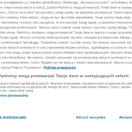
ane przeglądania czy unikalne identyfikatory. Wybierając „Akceptuj wszystko”, umożliwiasz p
 w celach wskazanych w sekcji „Zaufani Partnerzy mogą przetwarzać Twoje dane w następu
rzesz „Odrzuć wszystko” lub wycofasz swoją zgodę, nie będziemy przetwarzać Twoich dan
reści i reklamy, które widzisz, mogą nie być dla Ciebie odpowiednie. Twoje wybory będą miały
ę internetową i możesz nimi zarządzać, w tym wycofać swoją zgodę, w dowolnym momenci
arządzanie preferencjami”. Możesz także zmienić swoje wybory i wycofać zgodę klikając "U
dole strony. Niektórzy dostawcy mogą przetwarzać Twoje dane w oparciu o swoje uzasadnio
wojej zgody. Możesz w każdej chwili sprzeciwić się temu rodzajowi przetwarzania, klikając 
 preferencjami” lub klikając "Ustawienia cookies" na dole strony. Nie możesz sprzeciwić się
wców danych osobowych w celu zapewnienia bezpieczeństwa, zapobiegania oszustwom i na
 tym celu mogą zostać wykorzystane pewne dokładne dane geolokalizacyjne i aktywne skan
 celu identyfikacji. Nie możesz również sprzeciwić się przetwarzaniu danych osobowych w 
 i prezentacji reklam i treści. Wyjątek ten nie dotyczy reklam ukierunkowanych. Więcej szc
 naszej Polityce Prywatności.
Polityka prywatności
Partnerzy mogą przetwarzać Twoje dane w następujących celach:
dnych danych geolokalizacyjnych. Aktywne skanowanie charakterystyki urządzenia do celów 
ie informacji na urządzeniu lub dostęp do nich. Spersonalizowane reklamy i treści, pomiar r
rców i ulepszanie usług.
nerów (dostawców)
e preferencjami
Odrzuć wszystko
Akcept