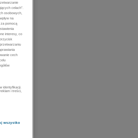
rzetwarzanie
jących celach”.
ych osobowych,
 wpływ na
e za pomocą
stawienia
ne interesy, co
przycisk
 przetwarzaniu
prawiania
owanie cech
celu
zegółów
identyfikacji.
eklam i treści,
uj wszystko