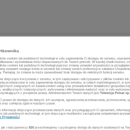
ytkowniku
ów cookies lub podobnych technologii w celu zapewnienia Ci dostępu do serwisu, usprawni
rofilowania i wyświetlania treści dopasowanych do Twoich potrzeb. W każdej chwili możesz z
lików cookies lub podobnych technologii poprzez zmianę ustawień prywatności w przegląda
mianę ustawień swojego konta w serwisie lub zmianę swoich preferencji w zakładce Ustawieni
y. Pamiętaj, że zmiana ta może spowodować brak dostępu do niektórych funkcji serwisu.
e dotyczące korzystania z serwisu, w tym zapisywane i odczytywane z plików cookies lu
będą przetwarzane w celu zapewnienia dostępu do serwisu, w celach marketingowych, w tym 
ętrznych związanych ze świadczeniem usług oraz prowadzeniem działalności gospodarczej
 analitycznych i statystycznych, wykrywania i eliminowania nadużyć oraz w celu wykonyw
wynikających z przepisów prawa. Administratorem Twoich danych jest
Telewizja Polsat sp.
Ci prawo do dostępu do danych, ich usunięcia, ograniczenia przetwarzania, przenoszenia, s
a oraz cofnięcia zgód w każdym czasie.
 informacje dotyczące przetwarzania danych oraz przysługujących Ci uprawnień, informacj
es lub podobnych technologii, w tym dotyczące możliwości zarządzania ustawieniami prywatn
ce Prywatności
.
jak i nasi partnerzy
920
przechowujemy i uzyskujemy dostęp do danych osobowych na Two