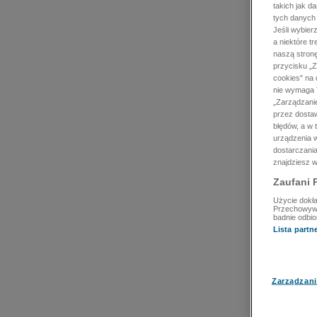
takich jak d
tych danych
Jeśli wybie
a niektóre t
naszą stron
przycisku „Z
cookies" na 
nie wymaga T
„Zarządzanie
przez dosta
błędów, a w
urządzenia w
dostarczania
znajdziesz w
Zaufani 
Użycie dokła
Przechowywan
badnie odbio
Lista part
Zarządzani