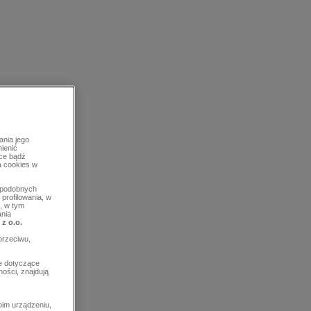
ania jego
mienić
rce bądź
a cookies w
b podobnych
profilowania, w
, w tym
ania
 z o.o.
przeciwu,
e dotyczące
ości, znajdują
im urządzeniu,