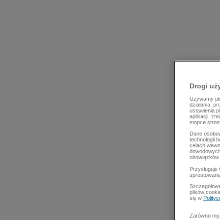
Drogi uż
Używamy plik
działania, p
ustawienia p
aplikacji, z
stopce stron
Dane osobow
technologii 
celach wewn
dowodowych,
obowiązków 
Przysługuje 
sprostowani
Szczegółowe
plików cooki
się w
Polity
Zarówno my, 