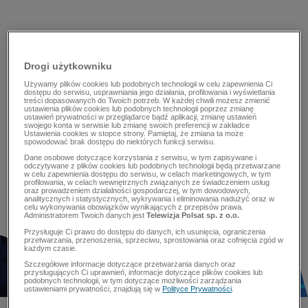
Drogi użytkowniku
Używamy plików cookies lub podobnych technologii w celu zapewnienia Ci
dostępu do serwisu, usprawniania jego działania, profilowania i wyświetlania
treści dopasowanych do Twoich potrzeb. W każdej chwili możesz zmienić
ustawienia plików cookies lub podobnych technologii poprzez zmianę
ustawień prywatności w przeglądarce bądź aplikacji, zmianę ustawień
swojego konta w serwisie lub zmianę swoich preferencji w zakładce
Ustawienia cookies w stopce strony. Pamiętaj, że zmiana ta może
spowodować brak dostępu do niektórych funkcji serwisu.
Dane osobowe dotyczące korzystania z serwisu, w tym zapisywane i
odczytywane z plików cookies lub podobnych technologii będą przetwarzane
w celu zapewnienia dostępu do serwisu, w celach marketingowych, w tym
profilowania, w celach wewnętrznych związanych ze świadczeniem usług
oraz prowadzeniem działalności gospodarczej, w tym dowodowych,
analitycznych i statystycznych, wykrywania i eliminowania nadużyć oraz w
celu wykonywania obowiązków wynikających z przepisów prawa.
Administratorem Twoich danych jest
Telewizja Polsat sp. z o.o.
Przysługuje Ci prawo do dostępu do danych, ich usunięcia, ograniczenia
przetwarzania, przenoszenia, sprzeciwu, sprostowania oraz cofnięcia zgód w
każdym czasie.
Szczegółowe informacje dotyczące przetwarzania danych oraz
przysługujących Ci uprawnień, informacje dotyczące plików cookies lub
podobnych technologii, w tym dotyczące możliwości zarządzania
ustawieniami prywatności, znajdują się w
Polityce Prywatności
.