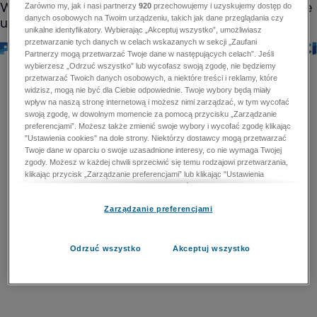
Zarówno my, jak i nasi partnerzy
920
przechowujemy i uzyskujemy dostęp do
danych osobowych na Twoim urządzeniu, takich jak dane przeglądania czy
unikalne identyfikatory. Wybierając „Akceptuj wszystko”, umożliwiasz
przetwarzanie tych danych w celach wskazanych w sekcji „Zaufani
Partnerzy mogą przetwarzać Twoje dane w następujących celach”. Jeśli
wybierzesz „Odrzuć wszystko” lub wycofasz swoją zgodę, nie będziemy
przetwarzać Twoich danych osobowych, a niektóre treści i reklamy, które
widzisz, mogą nie być dla Ciebie odpowiednie. Twoje wybory będą miały
wpływ na naszą stronę internetową i możesz nimi zarządzać, w tym wycofać
swoją zgodę, w dowolnym momencie za pomocą przycisku „Zarządzanie
preferencjami”. Możesz także zmienić swoje wybory i wycofać zgodę klikając
"Ustawienia cookies" na dole strony. Niektórzy dostawcy mogą przetwarzać
Twoje dane w oparciu o swoje uzasadnione interesy, co nie wymaga Twojej
zgody. Możesz w każdej chwili sprzeciwić się temu rodzajowi przetwarzania,
klikając przycisk „Zarządzanie preferencjami” lub klikając "Ustawienia
cookies" na dole strony. Nie możesz sprzeciwić się przetwarzaniu przez
dostawców danych osobowych w celu zapewnienia bezpieczeństwa,
Zarządzanie preferencjami
zapobiegania oszustwom i naprawiania błędów, a w tym celu mogą zostać
wykorzystane pewne dokładne dane geolokalizacyjne i aktywne skanowanie
cech urządzenia w celu identyfikacji. Nie możesz również sprzeciwić się
przetwarzaniu danych osobowych w celu dostarczania i prezentacji reklam i
Odrzuć wszystko
Akceptuj wszystko
treści. Wyjątek ten nie dotyczy reklam ukierunkowanych. Więcej szczegółów
znajdziesz w naszej Polityce Prywatności.
Polityka prywatności
Zaufani Partnerzy mogą przetwarzać Twoje dane w
następujących celach: