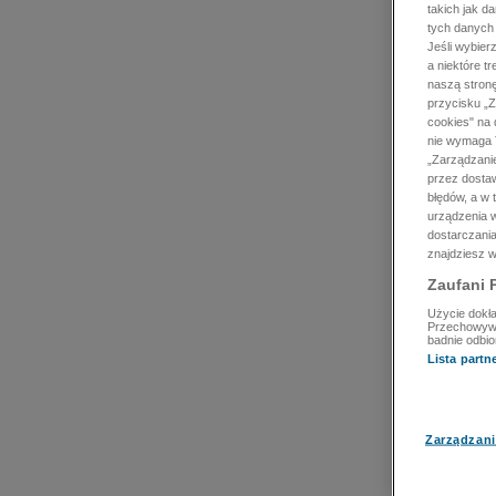
takich jak d
tych danych
Jeśli wybie
a niektóre t
naszą stron
przycisku „Z
cookies" na 
nie wymaga T
„Zarządzanie
przez dosta
błędów, a w
urządzenia w
dostarczania
znajdziesz w
Zaufani 
Użycie dokła
Przechowywan
badnie odbio
Lista part
Zarządzani