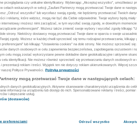
ane przeglądania czy unikalne identyfikatory. Wybierając „Akceptuj wszystko”, umożliwiasz p
 w celach wskazanych w sekcji „Zaufani Partnerzy mogą przetwarzać Twoje dane w następu
rzesz „Odrzuć wszystko” lub wycofasz swoją zgodę, nie będziemy przetwarzać Twoich dan
reści i reklamy, które widzisz, mogą nie być dla Ciebie odpowiednie. Twoje wybory będą miały
ę internetową i możesz nimi zarządzać, w tym wycofać swoją zgodę, w dowolnym momenci
arządzanie preferencjami”. Możesz także zmienić swoje wybory i wycofać zgodę klikając "U
dole strony. Niektórzy dostawcy mogą przetwarzać Twoje dane w oparciu o swoje uzasadnio
wojej zgody. Możesz w każdej chwili sprzeciwić się temu rodzajowi przetwarzania, klikając 
 preferencjami” lub klikając "Ustawienia cookies" na dole strony. Nie możesz sprzeciwić się
wców danych osobowych w celu zapewnienia bezpieczeństwa, zapobiegania oszustwom i na
 tym celu mogą zostać wykorzystane pewne dokładne dane geolokalizacyjne i aktywne skan
 celu identyfikacji. Nie możesz również sprzeciwić się przetwarzaniu danych osobowych w 
 i prezentacji reklam i treści. Wyjątek ten nie dotyczy reklam ukierunkowanych. Więcej szc
 naszej Polityce Prywatności.
Polityka prywatności
Partnerzy mogą przetwarzać Twoje dane w następujących celach:
dnych danych geolokalizacyjnych. Aktywne skanowanie charakterystyki urządzenia do celów 
ie informacji na urządzeniu lub dostęp do nich. Spersonalizowane reklamy i treści, pomiar r
rców i ulepszanie usług.
nerów (dostawców)
e preferencjami
Odrzuć wszystko
Akcept