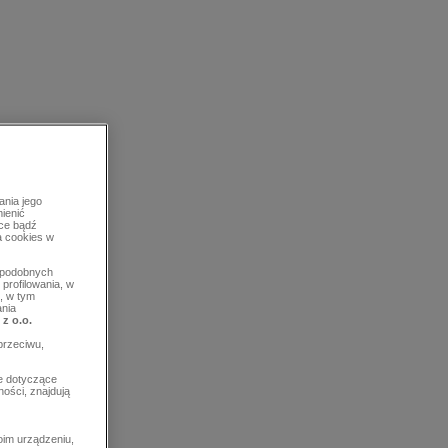
ania jego
mienić
rce bądź
a cookies w
b podobnych
profilowania, w
, w tym
ania
 z o.o.
przeciwu,
e dotyczące
ości, znajdują
im urządzeniu,