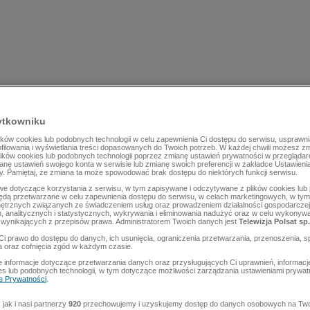
ytkowniku
ów cookies lub podobnych technologii w celu zapewnienia Ci dostępu do serwisu, usprawni
rofilowania i wyświetlania treści dopasowanych do Twoich potrzeb. W każdej chwili możesz z
lików cookies lub podobnych technologii poprzez zmianę ustawień prywatności w przegląda
mianę ustawień swojego konta w serwisie lub zmianę swoich preferencji w zakładce Ustawieni
y. Pamiętaj, że zmiana ta może spowodować brak dostępu do niektórych funkcji serwisu.
e dotyczące korzystania z serwisu, w tym zapisywane i odczytywane z plików cookies lu
będą przetwarzane w celu zapewnienia dostępu do serwisu, w celach marketingowych, w tym 
ętrznych związanych ze świadczeniem usług oraz prowadzeniem działalności gospodarczej
 analitycznych i statystycznych, wykrywania i eliminowania nadużyć oraz w celu wykonyw
wynikających z przepisów prawa. Administratorem Twoich danych jest
Telewizja Polsat sp.
Ci prawo do dostępu do danych, ich usunięcia, ograniczenia przetwarzania, przenoszenia, s
a oraz cofnięcia zgód w każdym czasie.
 informacje dotyczące przetwarzania danych oraz przysługujących Ci uprawnień, informacj
es lub podobnych technologii, w tym dotyczące możliwości zarządzania ustawieniami prywatn
ce Prywatności
.
jak i nasi partnerzy
920
przechowujemy i uzyskujemy dostęp do danych osobowych na Two