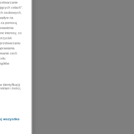
rzetwarzanie
jących celach”.
ych osobowych,
 wpływ na
e za pomocą
stawienia
ne interesy, co
przycisk
 przetwarzaniu
prawiania
owanie cech
celu
zegółów
identyfikacji.
eklam i treści,
uj wszystko