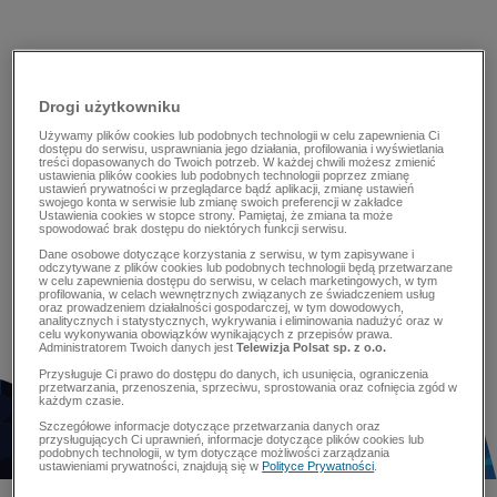
Drogi użytkowniku
Używamy plików cookies lub podobnych technologii w celu zapewnienia Ci
dostępu do serwisu, usprawniania jego działania, profilowania i wyświetlania
treści dopasowanych do Twoich potrzeb. W każdej chwili możesz zmienić
ustawienia plików cookies lub podobnych technologii poprzez zmianę
ustawień prywatności w przeglądarce bądź aplikacji, zmianę ustawień
swojego konta w serwisie lub zmianę swoich preferencji w zakładce
Ustawienia cookies w stopce strony. Pamiętaj, że zmiana ta może
spowodować brak dostępu do niektórych funkcji serwisu.
Dane osobowe dotyczące korzystania z serwisu, w tym zapisywane i
odczytywane z plików cookies lub podobnych technologii będą przetwarzane
w celu zapewnienia dostępu do serwisu, w celach marketingowych, w tym
profilowania, w celach wewnętrznych związanych ze świadczeniem usług
oraz prowadzeniem działalności gospodarczej, w tym dowodowych,
analitycznych i statystycznych, wykrywania i eliminowania nadużyć oraz w
celu wykonywania obowiązków wynikających z przepisów prawa.
Administratorem Twoich danych jest
Telewizja Polsat sp. z o.o.
Przysługuje Ci prawo do dostępu do danych, ich usunięcia, ograniczenia
przetwarzania, przenoszenia, sprzeciwu, sprostowania oraz cofnięcia zgód w
każdym czasie.
Szczegółowe informacje dotyczące przetwarzania danych oraz
przysługujących Ci uprawnień, informacje dotyczące plików cookies lub
podobnych technologii, w tym dotyczące możliwości zarządzania
ustawieniami prywatności, znajdują się w
Polityce Prywatności
.