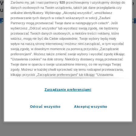
Zarówno my, jak i nasi partnerzy
920
przechowujemy i uzyskujemy dostęp do
danych osobowych na Twoim urządzeniu, takich jak dane przeglądania czy
unikalne identyfikatory. Wybierając „Akceptuj wszystko”, umożliwiasz
przetwarzanie tych danych w celach wskazanych w sekcji „Zaufani
Partnerzy mogą przetwarzać Twoje dane w następujących celach”. Jeśli
wybierzesz „Odrzuć wszystko” lub wycofasz swoją zgodę, nie będziemy
przetwarzać Twoich danych osobowych, a niektóre treści i reklamy, które
widzisz, mogą nie być dla Ciebie odpowiednie. Twoje wybory będą miały
wpływ na naszą stronę internetową i możesz nimi zarządzać, w tym wycofać
swoją zgodę, w dowolnym momencie za pomocą przycisku „Zarządzanie
preferencjami”. Możesz także zmienić swoje wybory i wycofać zgodę klikając
"Ustawienia cookies" na dole strony. Niektórzy dostawcy mogą przetwarzać
Twoje dane w oparciu o swoje uzasadnione interesy, co nie wymaga Twojej
zgody. Możesz w każdej chwili sprzeciwić się temu rodzajowi przetwarzania,
klikając przycisk „Zarządzanie preferencjami” lub klikając "Ustawienia
cookies" na dole strony. Nie możesz sprzeciwić się przetwarzaniu przez
dostawców danych osobowych w celu zapewnienia bezpieczeństwa,
Zarządzanie preferencjami
zapobiegania oszustwom i naprawiania błędów, a w tym celu mogą zostać
wykorzystane pewne dokładne dane geolokalizacyjne i aktywne skanowanie
cech urządzenia w celu identyfikacji. Nie możesz również sprzeciwić się
przetwarzaniu danych osobowych w celu dostarczania i prezentacji reklam i
Odrzuć wszystko
Akceptuj wszystko
treści. Wyjątek ten nie dotyczy reklam ukierunkowanych. Więcej szczegółów
znajdziesz w naszej Polityce Prywatności.
Polityka prywatności
Zaufani Partnerzy mogą przetwarzać Twoje dane w
następujących celach: